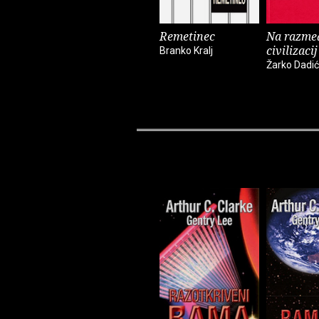
Remetinec
Na razme
civilizacij
Branko Kralj
Žarko Dadić