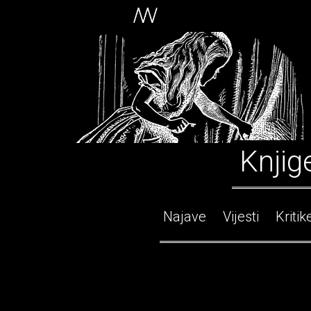
Knjig
Najave
Vijesti
Kritik