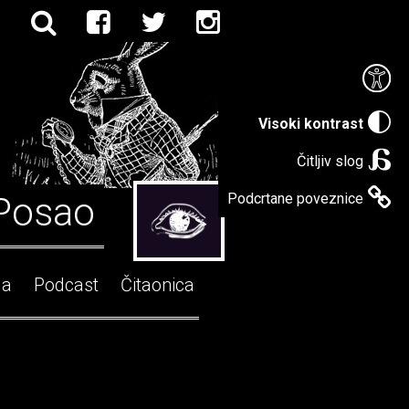
Visoki kontrast
Čitljiv slog
Posao
Podcrtane poveznice
ga
Podcast
Čitaonica