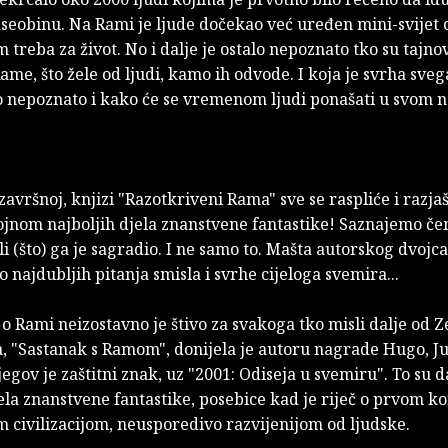
aseobinu. Na Rami je ljude dočekao već uređen mini-svijet
m treba za život. No i dalje je ostalo nepoznato tko su tajnov
Rame, što žele od ljudi, kamo ih odvode. I koja je svrha sveg
alo nepoznato i kako će se vremenom ljudi ponašati u svom
 završnoj, knjizi "Razotkriveni Rama" sve se raspliće i razja
ojnom najboljih djela znanstvene fantastike! Saznajemo če
li (što) ga je sagradio. I ne samo to. Mašta autorskog dvojc
do najdubljih pitanja smisla i svrhe cijeloga svemira...
 o Rami neizostavno je štivo za svakoga tko misli dalje od Z
, "Sastanak s Ramom", donijela je autoru nagrade Hugo, Ju
jegov je zaštitni znak, uz "2001: Odiseja u svemiru". To su 
ela znanstvene fantastike, posebice kad je riječ o prvom ko
 civilizacijom, neusporedivo razvijenijom od ljudske.