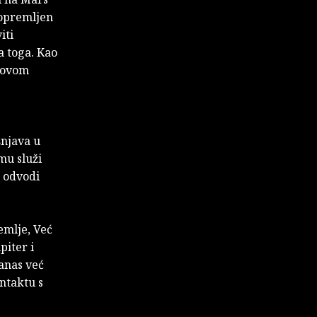
 opremljen
iti
a toga. Kao
 novom
šnjava u
mu služi
a odvodi
emlje, Već
piter i
danas već
ntaktu s