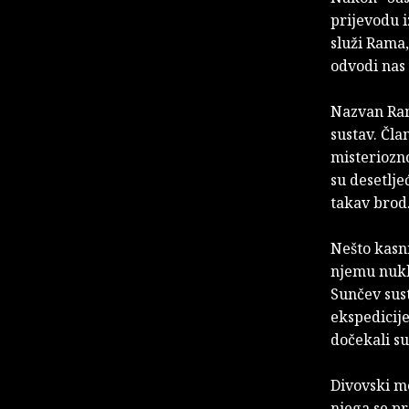
prijevodu i
služi Rama,
odvodi nas 
Nazvan Ram
sustav. Čla
misteriozno
su desetlje
takav brod
Nešto kasni
njemu nukle
Sunčev sust
ekspedicije
dočekali su
Divovski me
njega se pr