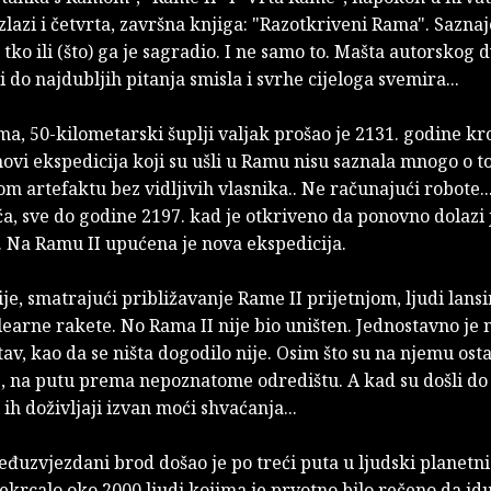
zlazi i četvrta, završna knjiga: "Razotkriveni Rama". Sazn
 tko ili (što) ga je sagradio. I ne samo to. Mašta autorskog 
i do najdubljih pitanja smisla i svrhe cijeloga svemira...
a, 50-kilometarski šuplji valjak prošao je 2131. godine k
novi ekspedicija koji su ušli u Ramu nisu saznala mnogo o 
m artefaktu bez vidljivih vlasnika.. Ne računajući robote...
ća, sve do godine 2197. kad je otkriveno da ponovno dolazi
. Na Ramu II upućena je nova ekspedicija.
je, smatrajući približavanje Rame II prijetnjom, ljudi lan
arne rakete. No Rama II nije bio uništen. Jednostavno je 
av, kao da se ništa dogodilo nije. Osim što su na njemu osta
, na putu prema nepoznatome odredištu. A kad su došli do t
 ih doživljaji izvan moći shvaćanja...
đuzvjezdani brod došao je po treći puta u ljudski planetni
ekrcalo oko 2000 ljudi kojima je prvotno bilo rečeno da id