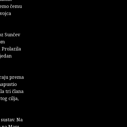
ajemo čemu
dvojca
roz Sunčev
tom
 Prolazila
 jedan
siraju prema
napustio
la tri člana
og cilja,
 sustav. Na
u na Mars