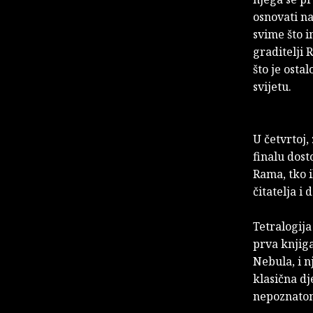
osnovati n
svime što i
graditelji 
što je ost
svijetu.
U četvrtoj,
finalu dost
Rama, tko i
čitatelja i 
Tetralogija
prva knjiga
Nebula, i n
klasična dj
nepoznatom