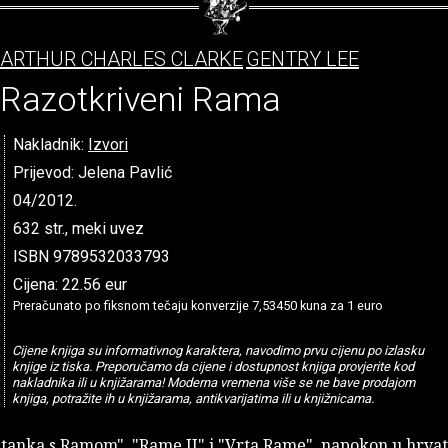
ARTHUR CHARLES CLARKE
GENTRY LEE
Razotkriveni Rama
Nakladnik:
Izvori
Prijevod: Jelena Pavlić
04/2012.
632 str., meki uvez
ISBN 9789532033793
Cijena: 22.56 eur
Preračunato po fiksnom tečaju konverzije 7,53450 kuna za 1 euro
Cijene knjiga su informativnog karaktera, navodimo prvu cijenu po izlasku
knjige iz tiska. Preporučamo da cijene i dostupnost knjiga provjerite kod
nakladnika ili u knjižarama! Moderna vremena više se ne bave prodajom
knjiga, potražite ih u knjižarama, antikvarijatima ili u knjižnicama.
tanka s Ramom", "Rame II" i "Vrta Rame", napokon u hrva