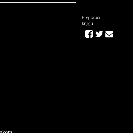
Preporuči
knjigu
tskom