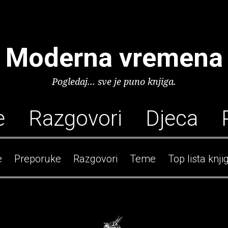
Moderna vremena
Pogledaj... sve je puno knjiga.
e
Razgovori
Djeca
e
Preporuke
Razgovori
Teme
Top lista knji