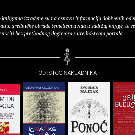
o knjigama izrađene su na osnovu informacija dobivenih od 
atne uredničke obrade temeljem uvida u sadržaj knjige, te s
enositi bez prethodnog dogovora s uredništvom portala.
– OD ISTOG NAKLADNIKA –