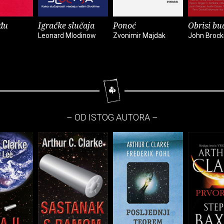
đu
Igračke slučaja
Ponoć
Obrisi bu
Leonard Mlodinow
Zvonimir Majdak
John Broc
– OD ISTOG AUTORA –