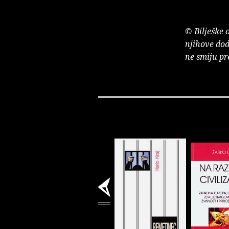
© Bilješke 
njihove dod
ne smiju pr