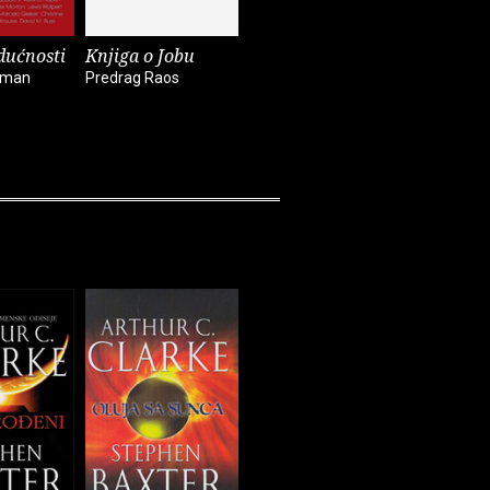
dućnosti
Knjiga o Jobu
Ponovno
Napokon
otkrivanje života
brucošic
kman
Predrag Raos
Anthony De Mello
Nada Mihel