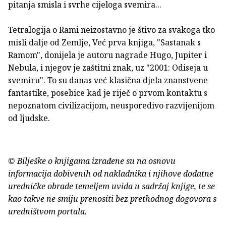
pitanja smisla i svrhe cijeloga svemira...
Tetralogija o Rami neizostavno je štivo za svakoga tko
misli dalje od Zemlje, Već prva knjiga, "Sastanak s
Ramom", donijela je autoru nagrade Hugo, Jupiter i
Nebula, i njegov je zaštitni znak, uz "2001: Odiseja u
svemiru". To su danas već klasična djela znanstvene
fantastike, posebice kad je riječ o prvom kontaktu s
nepoznatom civilizacijom, neusporedivo razvijenijom
od ljudske.
© Bilješke o knjigama izrađene su na osnovu
informacija dobivenih od nakladnika i njihove dodatne
uredničke obrade temeljem uvida u sadržaj knjige, te se
kao takve ne smiju prenositi bez prethodnog dogovora s
uredništvom portala.