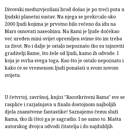
Divovski međuzvjezdani brod došao je po treći puta u
ljudski planetni sustav. Na njega se prekrcalo oko
2000 ljudi kojima je prvotno bilo rečeno da idu na
Mars osnovati naseobinu. Na Rami je ljude dočekao
već uređen mini-svijet opremljen svime što im treba
za život. No i dalje je ostalo nepoznato tko su tajnoviti
graditelji Rame, što žele od ljudi, kamo ih odvode. I
koja je svrha svega toga. Kao što je ostalo nepoznato i
kako će se vremenom ljudi ponašati u svom novom
svijetu.
U četvrtoj, završnoj, knjizi "Razotkriveni Rama" sve se
raspliće i razjašnjava u finalu dostojnom najboljih
djela znanstvene fantastike! Saznajemo čemu služi
Rama, tko ili (što) ga je sagradio. I ne samo to. Mašta
autorskog dvojca odvodi čitatelja i do najdubljih