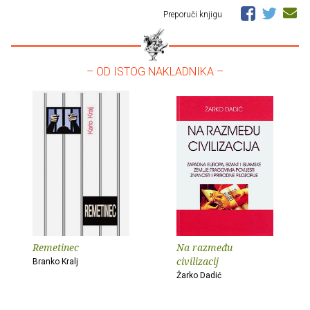
Preporuči knjigu
– OD ISTOG NAKLADNIKA –
Remetinec
Na razmeđu
civilizacij
Branko Kralj
Žarko Dadić