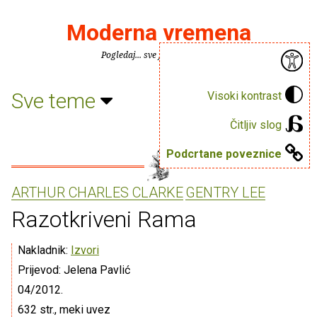
Moderna vremena
Pogledaj... sve je puno knjiga.
Sve teme
Visoki kontrast
Čitljiv slog
Podcrtane poveznice
ARTHUR CHARLES CLARKE
GENTRY LEE
Razotkriveni Rama
Nakladnik:
Izvori
Prijevod: Jelena Pavlić
04/2012.
632 str., meki uvez