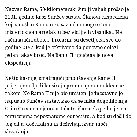
Nazvan Rama, 50-kilometarski šuplji valjak prošao je
2131. godine kroz Sunčev sustav. Članovi ekspedicija
koji su ušli u Ramu nisu saznala mnogo o tom
misterioznom artefaktu bez vidljivih vlasnika.. Ne
računajući robote... Prolazila su desetljeća, sve do
godine 2197. kad je otkriveno da ponovno dolazi
jedan takav brod. Na Ramu II upućena je nova
ekspedicija.
Nešto kasnije, smatrajući približavanje Rame II
prijetnjom, ljudi lansiraju prema njemu nuklearne
rakete. No Rama II nije bio uništen. Jednostavno je
napustio Sunčev sustav, kao da se ništa dogodilo nije.
Osim što su na njemu ostala tri člana ekspedicije, na
putu prema nepoznatome odredištu. A kad su došli do
tog cilja, dočekali su ih doživljaji izvan moći
shvaćanja...