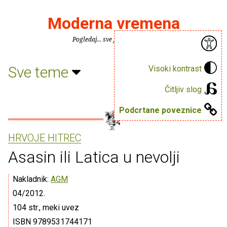
Moderna vremena
Pogledaj... sve je puno knjiga.
Sve teme
Visoki kontrast
Čitljiv slog
Podcrtane poveznice
HRVOJE HITREC
Asasin ili Latica u nevolji
Nakladnik:
AGM
04/2012.
104 str., meki uvez
ISBN 9789531744171