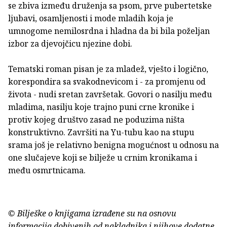
se zbiva između druženja sa psom, prve pubertetske
ljubavi, osamljenosti i mode mladih koja je
umnogome nemilosrdna i hladna da bi bila poželjan
izbor za djevojčicu njezine dobi.
Tematski roman pisan je za mladež, vješto i logično,
korespondira sa svakodnevicom i - za promjenu od
života - nudi sretan završetak. Govori o nasilju među
mladima, nasilju koje trajno puni crne kronike i
protiv kojeg društvo zasad ne poduzima ništa
konstruktivno. Završiti na Yu-tubu kao na stupu
srama još je relativno benigna mogućnost u odnosu na
one slučajeve koji se bilježe u crnim kronikama i
među osmrtnicama.
© Bilješke o knjigama izrađene su na osnovu
informacija dobivenih od nakladnika i njihove dodatne