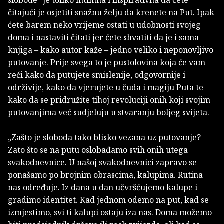
slobode" je toliko intimna i inspirativna da ćete
čitajući je osjetiti snažnu želju da krenete na Put. Ipak
ćete barem neko vrijeme ostati u udobnosti svojeg
doma i nastaviti čitati jer ćete shvatiti da je i sama
knjiga – kako autor kaže – jedno veliko i neponovljivo
putovanje. Prije svega to je pustolovina koja će vam
reći kako da putujete smislenije, odgovornije i
održivije, kako da vjerujete u čuda i magiju Puta te
kako da se pridružite tihoj revoluciji onih koji svojim
putovanjima već sudjeluju u stvaranju boljeg svijeta.
„Zašto je sloboda tako blisko vezana uz putovanje?
Zato što se na putu oslobađamo svih onih utega
svakodnevnice. U našoj svakodnevnici zapravo se
ponašamo po brojnim obrascima, kalupima. Rutina
nas određuje. Iz dana u dan učvršćujemo kalupe i
gradimo identitet. Kad jednom odemo na put, kad se
izmjestimo, svi ti kalupi ostaju iza nas. Doma možemo