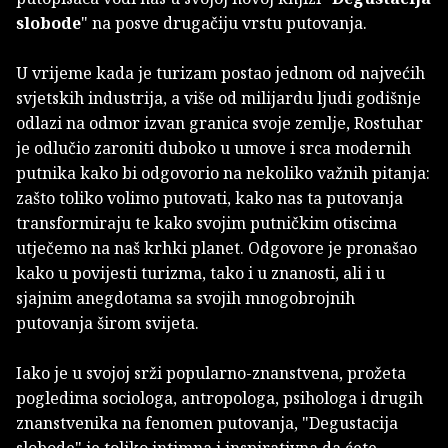
slobode
" na posve drugačiju vrstu putovanja.
U vrijeme kada je turizam postao jednom od najvećih
svjetskih industrija, a više od milijardu ljudi godišnje
odlazi na odmor izvan granica svoje zemlje, Rostuhar
je odlučio zaroniti duboko u umove i srca modernih
putnika kako bi odgovorio na nekoliko važnih pitanja:
zašto toliko volimo putovati, kako nas ta putovanja
transformiraju te kako svojim putničkim otiscima
utječemo na naš krhki planet. Odgovore je pronašao
kako u povijesti turizma, tako i u znanosti, ali i u
sjajnim anegdotama sa svojih mnogobrojnih
putovanja širom svijeta.
Iako je u svojoj srži popularno-znanstvena, prožeta
pogledima sociologa, antropologa, psihologa i drugih
znanstvenika na fenomen putovanja, "Degustacija