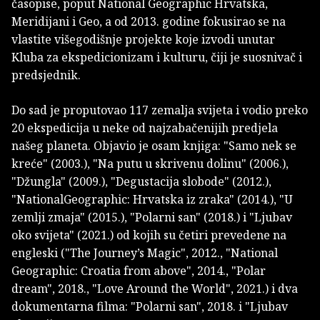
časopise, poput National Geographic Hrvatska,
Meridijani i Geo, a od 2013. godine fokusirao se na
vlastite višegodišnje projekte koje izvodi unutar
Kluba za ekspedicionizam i kulturu, čiji je suosnivač i
predsjednik.
Do sad je proputovao 117 zemalja svijeta i vodio preko
20 ekspedicija u neke od najzabačenijih predjela
našeg planeta. Objavio je osam knjiga: "Samo nek se
kreće" (2003.), "Na putu u skrivenu dolinu" (2006.),
"Džungla" (2009.), "Degustacija slobode" (2012.),
"NationalGeographic: Hrvatska iz zraka" (2014.), "U
zemlji zmaja" (2015.), "Polarni san" (2018.) i "Ljubav
oko svijeta" (2021.) od kojih su četiri prevedene na
engleski ("The Journey’s Magic", 2012., "National
Geographic: Croatia from above", 2014., "Polar
dream", 2018., "Love Around the World", 2021.) i dva
dokumentarna filma: "Polarni san", 2018. i "Ljubav