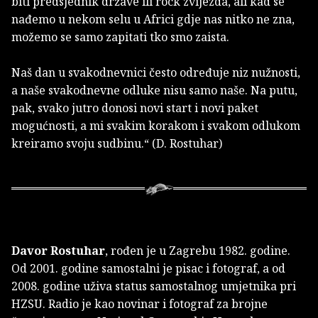
biti predsjednik države ili rock zvijezda, ali kad se
nađemo u nekom selu u Africi gdje nas nitko ne zna,
možemo se samo zapitati tko smo zaista.
Naš dan u svakodnevnici često određuje niz nužnosti,
a naše svakodnevne odluke nisu samo naše. Na putu,
pak, svako jutro donosi novi start i novi paket
mogućnosti, a mi svakim korakom i svakom odlukom
kreiramo svoju sudbinu.“ (D. Rostuhar)
Davor Rostuhar
, rođen je
u Zagrebu 1982. godine.
Od 2001. godine samostalni je pisac i fotograf, a od
2008. godine uživa status samostalnog umjetnika pri
HZSU. Radio je kao novinar i fotograf za brojne