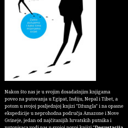
Nakon što nas je u svojim dosadašnjim knjigama
poveo na putovanja u Egipat, Indiju, Nepal i Tibet, a
potom u svojoj posljednjoj knjizi "Džungla" i na opasne
ekspedicije u neprohodna područja Amazone i Nove
Gvineje, jedan od najčitanijih hrvatskih putnika i
putopisaca vodi nas u svojoj novoj knjizi "
Degustacija