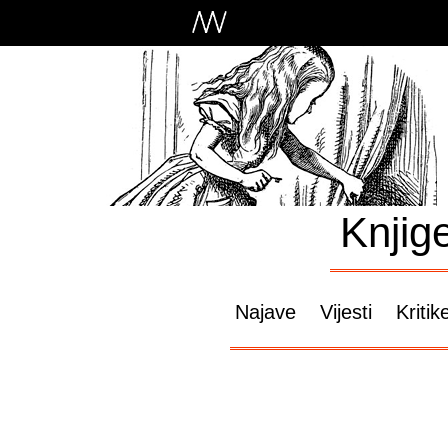
Knjig
Najave
Vijesti
Kritik