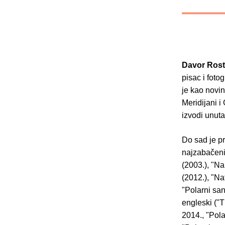
Davor Ros
pisac i fot
je kao novin
Meridijani i
izvodi unuta
Do sad je p
najzabačeni
(2003.), "Na
(2012.), "Na
"Polarni san
engleski ("
2014., "Pola