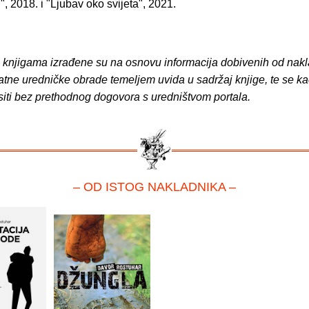
", 2018. i "Ljubav oko svijeta", 2021.
o knjigama izrađene su na osnovu informacija dobivenih od nakl
atne uredničke obrade temeljem uvida u sadržaj knjige, te se ka
siti bez prethodnog dogovora s uredništvom portala.
– OD ISTOG NAKLADNIKA –