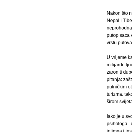
Nakon što n
Nepal i Tibe
neprohodna 
putopisaca v
vrstu putova
U vrijeme ka
milijardu lj
zaroniti du
pitanja: zaš
putničkim o
turizma, tak
širom svijet
Iako je u sv
psihologa i
intimna i in