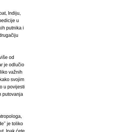
t, Indiju,
pedicije u
ih putnika i
drugačiju
više od
r je odlučio
liko važnih
 kako svojim
 u povijesti
ih putovanja
ntropologa,
" je toliko
ut. Ipak ćete