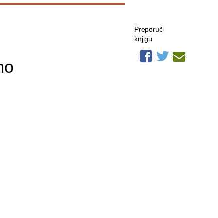
Preporuči
knjigu
mo