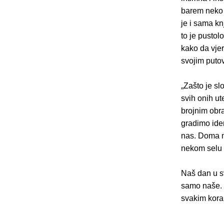
barem neko v
je i sama kn
to je pustol
kako da vjer
svojim putov
„Zašto je s
svih onih u
brojnim obr
gradimo iden
nas. Doma m
nekom selu u
Naš dan u s
samo naše. N
svakim kora