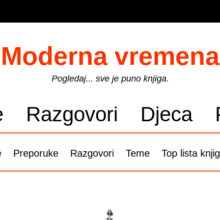
Moderna vremena
Pogledaj... sve je puno knjiga.
e
Razgovori
Djeca
e
Preporuke
Razgovori
Teme
Top lista knji