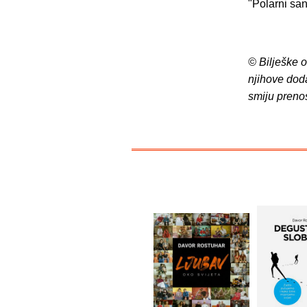
"Polarni san
© Bilješke 
njihove dod
smiju preno