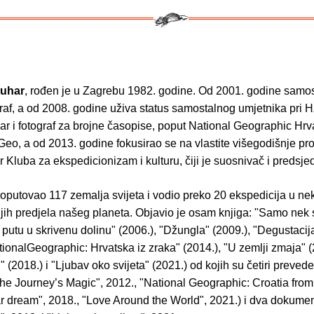
tuhar
, rođen je
u Zagrebu 1982. godine. Od 2001. godine samost
ograf, a od 2008. godine uživa status samostalnog umjetnika pri
ar i fotograf za brojne časopise, poput National Geographic Hrv
 Geo, a od 2013. godine fokusirao se na vlastite višegodišnje pro
r Kluba za ekspedicionizam i kulturu, čiji je suosnivač i predsje
roputovao 117 zemalja svijeta i vodio preko 20 ekspedicija u ne
jih predjela našeg planeta. Objavio je osam knjiga: "Samo nek 
 putu u skrivenu dolinu" (2006.), "Džungla" (2009.), "Degustaci
tionalGeographic: Hrvatska iz zraka" (2014.), "U zemlji zmaja" (
" (2018.) i "Ljubav oko svijeta" (2021.) od kojih su četiri preved
The Journey’s Magic", 2012., "National Geographic: Croatia from
r dream", 2018., "Love Around the World", 2021.) i dva dokumen