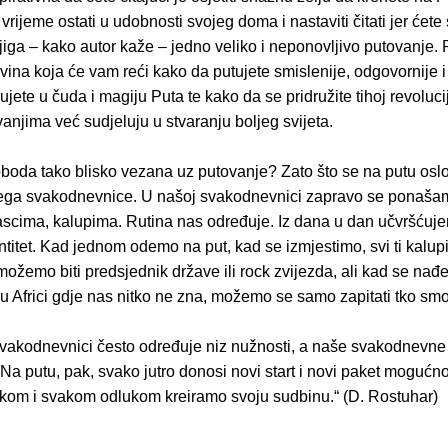
rijeme ostati u udobnosti svojeg doma i nastaviti čitati jer ćete 
jiga – kako autor kaže – jedno veliko i neponovljivo putovanje. 
ovina koja će vam reći kako da putujete smislenije, odgovornije i 
ujete u čuda i magiju Puta te kako da se pridružite tihoj revolucij
anjima već sudjeluju u stvaranju boljeg svijeta.
loboda tako blisko vezana uz putovanje? Zato što se na putu o
tega svakodnevnice. U našoj svakodnevnici zapravo se ponaša
ascima, kalupima. Rutina nas određuje. Iz dana u dan učvršćuje
titet. Kad jednom odemo na put, kad se izmjestimo, svi ti kalupi
ožemo biti predsjednik države ili rock zvijezda, ali kad se nađ
 Africi gdje nas nitko ne zna, možemo se samo zapitati tko smo
vakodnevnici često određuje niz nužnosti, a naše svakodnevne
a putu, pak, svako jutro donosi novi start i novi paket mogućnos
kom i svakom odlukom kreiramo svoju sudbinu.“ (D. Rostuhar)