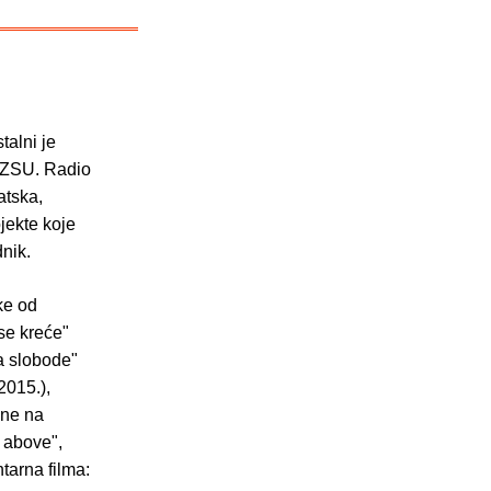
alni je
 HZSU. Radio
atska,
jekte koje
dnik.
ke od
se kreće"
ja slobode"
2015.),
ene na
 above",
tarna filma: