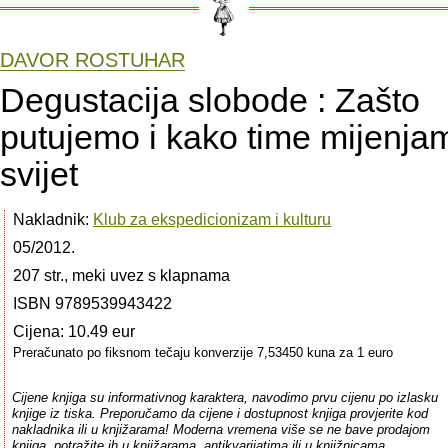
DAVOR ROSTUHAR
Degustacija slobode : Zašto
putujemo i kako time mijenja
svijet
Nakladnik:
Klub za ekspedicionizam i kulturu
05/2012.
207 str., meki uvez s klapnama
ISBN 9789539943422
Cijena: 10.49 eur
Preračunato po fiksnom tečaju konverzije 7,53450 kuna za 1 euro
Cijene knjiga su informativnog karaktera, navodimo prvu cijenu po izlasku
knjige iz tiska. Preporučamo da cijene i dostupnost knjiga provjerite kod
nakladnika ili u knjižarama! Moderna vremena više se ne bave prodajom
knjiga, potražite ih u knjižarama, antikvarijatima ili u knjižnicama.