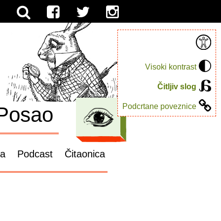
Visoki kontrast
Čitljiv slog
Podcrtane poveznice
Posao
ga
Podcast
Čitaonica