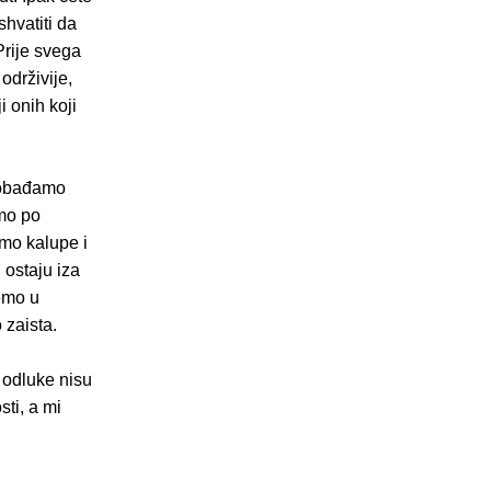
shvatiti da
Prije svega
održivije,
i onih koji
slobađamo
mo po
mo kalupe i
 ostaju iza
emo u
 zaista.
 odluke nisu
ti, a mi