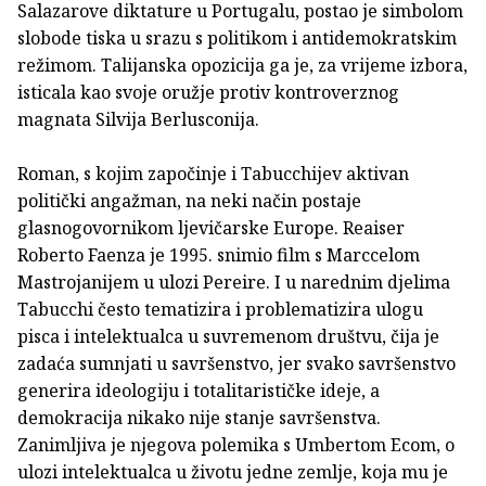
Salazarove diktature u Portugalu, postao je simbolom
slobode tiska u srazu s politikom i antidemokratskim
režimom. Talijanska opozicija ga je, za vrijeme izbora,
isticala kao svoje oružje protiv kontroverznog
magnata Silvija Berlusconija.
Roman, s kojim započinje i Tabucchijev aktivan
politički angažman, na neki način postaje
glasnogovornikom ljevičarske Europe. Reaiser
Roberto Faenza je 1995. snimio film s Marccelom
Mastrojanijem u ulozi Pereire. I u narednim djelima
Tabucchi često tematizira i problematizira ulogu
pisca i intelektualca u suvremenom društvu, čija je
zadaća sumnjati u savršenstvo, jer svako savršenstvo
generira ideologiju i totalitarističke ideje, a
demokracija nikako nije stanje savršenstva.
Zanimljiva je njegova polemika s Umbertom Ecom, o
ulozi intelektualca u životu jedne zemlje, koja mu je