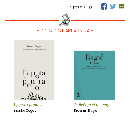
Preporuči knjigu
– OD ISTOG NAKLADNIKA –
Ljepota ponora
Prijeći preko svega
Branko Čegec
Krešimir Bagić