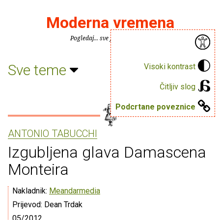
Moderna vremena
Pogledaj... sve je puno knjiga.
Sve teme
Visoki kontrast
Čitljiv slog
Podcrtane poveznice
ANTONIO TABUCCHI
Izgubljena glava Damascena
Monteira
Nakladnik:
Meandarmedia
Prijevod: Dean Trdak
05/2012.