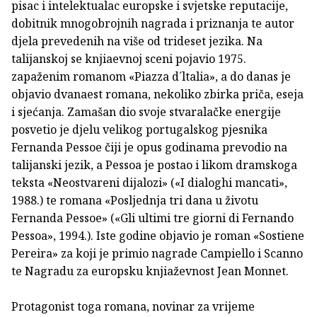
pisac i intelektualac europske i svjetske reputacije,
dobitnik mnogobrojnih nagrada i priznanja te autor
djela prevedenih na više od trideset jezika. Na
talijanskoj se knjiaevnoj sceni pojavio 1975.
zapaženim romanom «Piazza d´ltalia», a do danas je
objavio dvanaest romana, nekoliko zbirka priča, eseja
i sjećanja. Zamašan dio svoje stvaralačke energije
posvetio je djelu velikog portugalskog pjesnika
Fernanda Pessoe čiji je opus godinama prevodio na
talijanski jezik, a Pessoa je postao i likom dramskoga
teksta «Neostvareni dijalozi» («I dialoghi mancati»,
1988.) te romana «Posljednja tri dana u životu
Fernanda Pessoe» («Gli ultimi tre giorni di Fernando
Pessoa», 1994.). Iste godine objavio je roman «Sostiene
Pereira» za koji je primio nagrade Campiello i Scanno
te Nagradu za europsku knjiaževnost Jean Monnet.
Protagonist toga romana, novinar za vrijeme