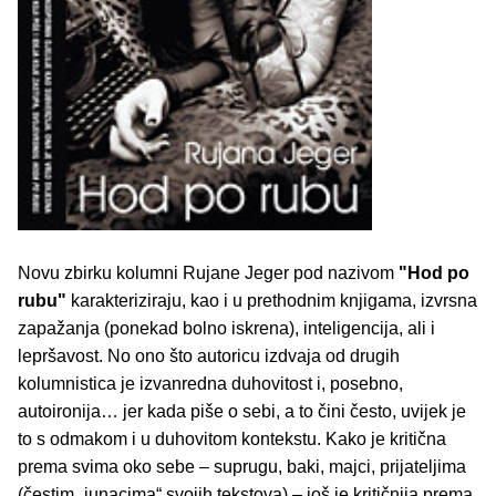
Novu zbirku kolumni Rujane Jeger pod nazivom
"Hod po
rubu"
karakteriziraju, kao i u prethodnim knjigama, izvrsna
zapažanja (ponekad bolno iskrena), inteligencija, ali i
lepršavost. No ono što autoricu izdvaja od drugih
kolumnistica je izvanredna duhovitost i, posebno,
autoironija… jer kada piše o sebi, a to čini često, uvijek je
to s odmakom i u duhovitom kontekstu. Kako je kritična
prema svima oko sebe – suprugu, baki, majci, prijateljima
(čestim „junacima“ svojih tekstova) – još je kritičnija prema