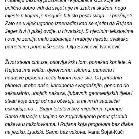
i čitatelju bezbroj prozorčića i ključanica kroz koje se
prilično dobro vidi da svijet nije ni uzak ni skučen, nego
mjesto u kojem je moguće biti sto posto svoja – i preživjeti.
Zato se uvijek ugodno iznenadim kad se sjetim da Rujana
Jeger živi (i piše) ovdje, u Hrvatskoj. S njezinim tekstovima
i ova je zemlja malo zabavnije i hrabrije mjesto, svakako
pametnije i puno više seksi.
Olja Savičević Ivančević
Život stvara cirkuse, ostavlja krš i lom, ponekad konfete. A
Rujana ima veliku, djelotvornu, iskrenu, pametnu i
nadasve prpošnu metlu kojom mete sve. Od prirodnih
plinova utrobe naše, karcinoma svagdašnjih, genoma do
seksualnih, ubojitih nakaza, ljubavnih geometrijskih tijela i
stvari koje drugi od nas očekuju, a mi im ih sadistički
uskraćujemo… Sjajni tekstovi bez migoljenja i pompe.
Samo situacije u kojima se zaglavljujemo poput gladnih
miševa u mišolovkama. I Rujana koja progovara bez dlake
na jeziku. Ljudski. Samo bez vukova.
Ivana Šojat-Kuči