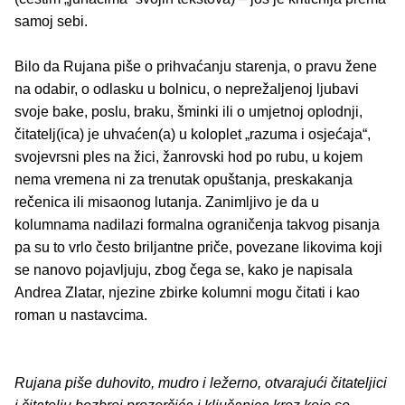
samoj sebi.
Bilo da Rujana piše o prihvaćanju starenja, o pravu žene
na odabir, o odlasku u bolnicu, o neprežaljenoj ljubavi
svoje bake, poslu, braku, šminki ili o umjetnoj oplodnji,
čitatelj(ica) je uhvaćen(a) u koloplet „razuma i osjećaja“,
svojevrsni ples na žici, žanrovski hod po rubu, u kojem
nema vremena ni za trenutak opuštanja, preskakanja
rečenica ili misaonog lutanja. Zanimljivo je da u
kolumnama nadilazi formalna ograničenja takvog pisanja
pa su to vrlo često briljantne priče, povezane likovima koji
se nanovo pojavljuju, zbog čega se, kako je napisala
Andrea Zlatar, njezine zbirke kolumni mogu čitati i kao
roman u nastavcima.
Rujana piše duhovito, mudro i ležerno, otvarajući čitateljici