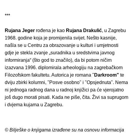
***
Rujana Jeger
rođena je kao
Rujana Drakulić
, u Zagrebu
1968. godine koja je promijenila svijet. Nešto kasnije,
našla se u Centru za obrazovanje u kulturi i umjetnosti
gdje je stekla zvanje „suradnika u sredstvima javnog
informiranja“ (što god to značilo), da bi potom ničim
izazvana 1996. diplomirala arheologiju na zagrebačkom
Filozofskom fakultetu. Autorica je romana "
Darkroom"
te
dviju zbirki kolumni, "Posve osobno" i "Opsjednuta". Nema
ni jednoga radnog dana u radnoj knjižici pa će vjerojatno
još dugo morati pisati. Kada ne piše, čita. Živi sa suprugom
i dvjema kujama u Zagrebu.
© Bilješke o knjigama izrađene su na osnovu informacija