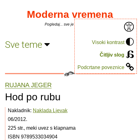
Moderna vremena
Pogledaj... sve je puno knjiga.
Sve teme
Visoki kontrast
Čitljiv slog
Podcrtane poveznice
RUJANA JEGER
Hod po rubu
Nakladnik:
Naklada Ljevak
06/2012.
225 str., meki uvez s klapnama
ISBN 9789533034904