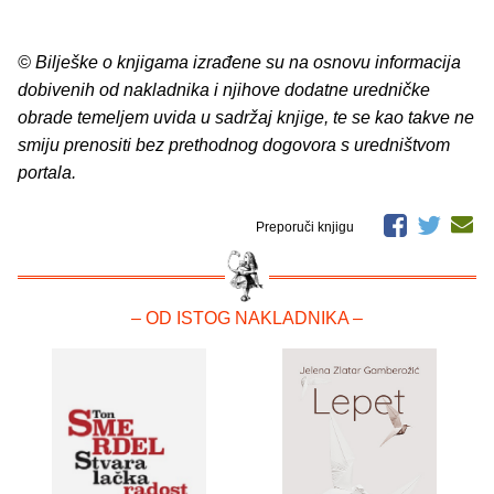
© Bilješke o knjigama izrađene su na osnovu informacija
dobivenih od nakladnika i njihove dodatne uredničke
obrade temeljem uvida u sadržaj knjige, te se kao takve ne
smiju prenositi bez prethodnog dogovora s uredništvom
portala.
Preporuči knjigu
– OD ISTOG NAKLADNIKA –