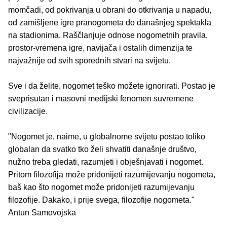
momčadi, od pokrivanja u obrani do otkrivanja u napadu,
od zamišljene igre pranogometa do današnjeg spektakla
na stadionima. Raščlanjuje odnose nogometnih pravila,
prostor-vremena igre, navijača i ostalih dimenzija te
najvažnije od svih sporednih stvari na svijetu.
Sve i da želite, nogomet teško možete ignorirati. Postao je
sveprisutan i masovni medijski fenomen suvremene
civilizacije.
"Nogomet je, naime, u globalnome svijetu postao toliko
globalan da svatko tko želi shvatiti današnje društvo,
nužno treba gledati, razumjeti i obješnjavati i nogomet.
Pritom filozofija može pridonijeti razumijevanju nogometa,
baš kao što nogomet može pridonijeti razumijevanju
filozofije. Dakako, i prije svega, filozofije nogometa."
Antun Samovojska