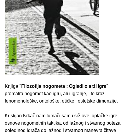
Knjiga "
Filozofija nogometa : Ogledi o srži igre
"
promatra nogomet kao igru, ali i igranje, i to kroz
fenomenološke, ontološke, etičke i estetske dimenzije.
Kristijan Krkač nam tumači samu srž ove loptačke igre i
osnove nogometnih taktika, od lažnog i stvarnog poteza
pojedinog igrača do lažnog i stvarnog manevra čitave