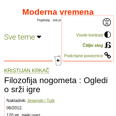
Moderna vremena
Pogledaj... sve je puno knjiga.
Sve teme
Visoki kontrast
Čitljiv slog
Podcrtane poveznice
KRISTIJAN KRKAČ
Filozofija nogometa : Ogledi
o srži igre
Nakladnik:
Jesenski i Turk
06/2012.
120 str., meki uvez