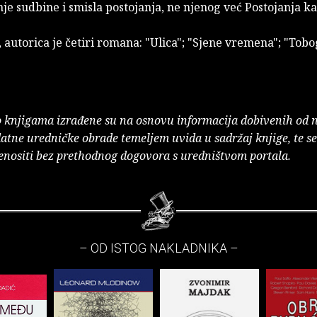
je sudbine i smisla postojanja, ne njenog već Postojanja k
, autorica je četiri romana:
"Ulica"
;
"Sjene vremena"
; "Tobo
o knjigama izrađene su na osnovu informacija dobivenih od 
atne uredničke obrade temeljem uvida u sadržaj knjige, te s
enositi bez prethodnog dogovora s uredništvom portala.
– OD ISTOG NAKLADNIKA –