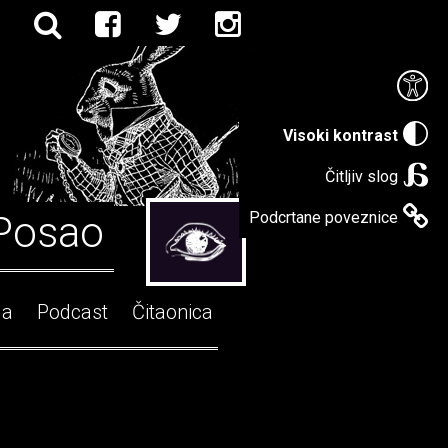
Visoki kontrast
Čitljiv slog
Posao
Podcrtane poveznice
ga
Podcast
Čitaonica