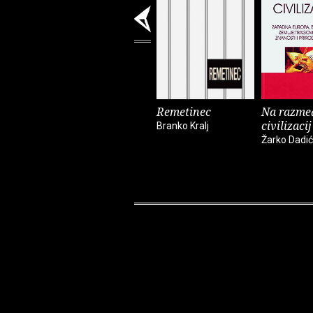
Remetinec
Na razme
civilizacij
Branko Kralj
Žarko Dadić