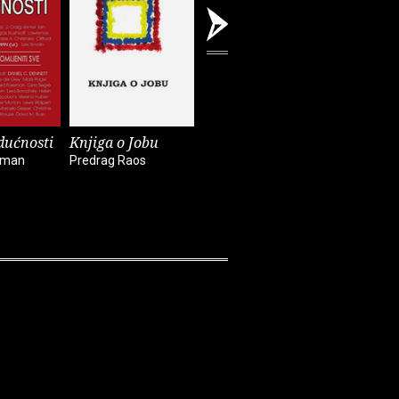
dućnosti
Knjiga o Jobu
Ponovno
Napokon
otkrivanje života
brucošic
kman
Predrag Raos
Anthony De Mello
Nada Mihel