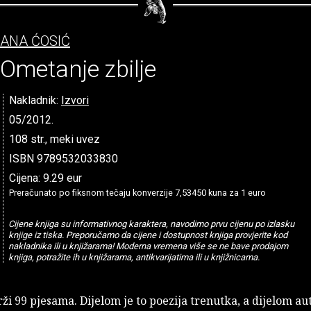
ANA ĆOSIĆ
Ometanje zbilje
Nakladnik:
Izvori
05/2012.
108 str., meki uvez
ISBN 9789532033830
Cijena: 9.29 eur
Preračunato po fiksnom tečaju konverzije 7,53450 kuna za 1 euro
Cijene knjiga su informativnog karaktera, navodimo prvu cijenu po izlasku
knjige iz tiska. Preporučamo da cijene i dostupnost knjiga provjerite kod
nakladnika ili u knjižarama! Moderna vremena više se ne bave prodajom
knjiga, potražite ih u knjižarama, antikvarijatima ili u knjižnicama.
ži 99 pjesama. Dijelom je to poezija trenutka, a dijelom au