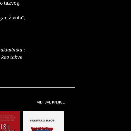
ao takvog.
gan života";
nakladnika i
e kao takve
VIDI SVE KNJIGE