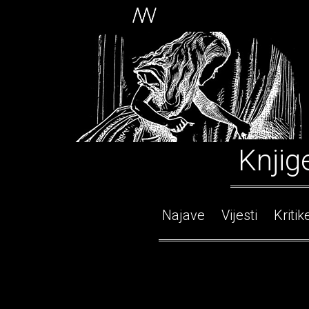
Knjig
Najave
Vijesti
Kritik