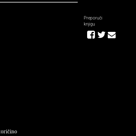
Preporuči
knjigu
toričino