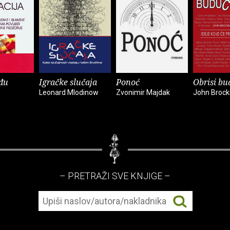
đu
Igračke slučaja
Ponoć
Obrisi bu
Leonard Mlodinow
Zvonimir Majdak
John Broc
– PRETRAŽI SVE KNJIGE –