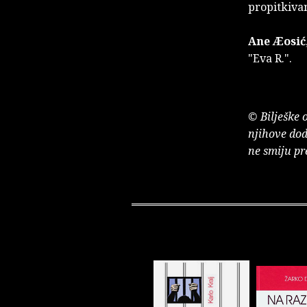
propitkivan
Ane Æosić
"Eva R."
.
© Bilješke 
njihove dod
ne smiju pr