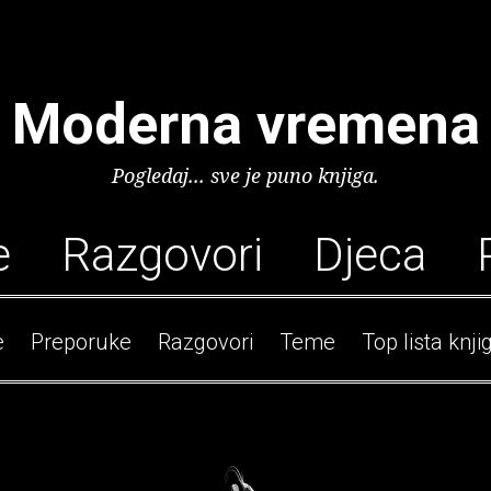
Moderna vremena
Pogledaj... sve je puno knjiga.
e
Razgovori
Djeca
e
Preporuke
Razgovori
Teme
Top lista knji