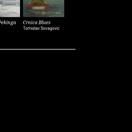
Pekinga
Crnica Blues
Futur treći
Monika i
Tomislav Šovagović
Sandra Vlašić
Darko Pern