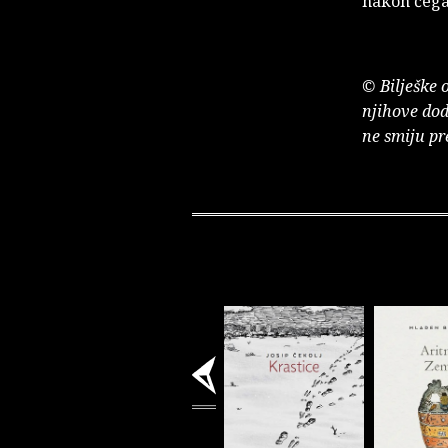
nakon čega 
© Bilješke 
njihove dod
ne smiju pr