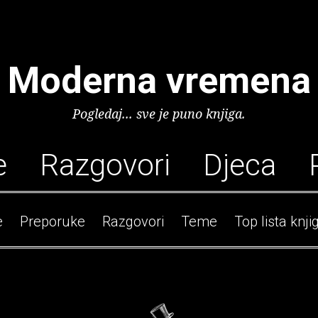
Moderna vremena
Pogledaj... sve je puno knjiga.
e
Razgovori
Djeca
e
Preporuke
Razgovori
Teme
Top lista knji