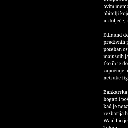
ovim memoa
obitelji ko
u stoljeće, 
Edmund de W
predivnih p
poseban osj
majušnih ja
tko ih je d
započinje o
netsuke fig
Bankarska d
bogati i p
kad je nets
rezbarija b
Waal bio je
Tokiju.