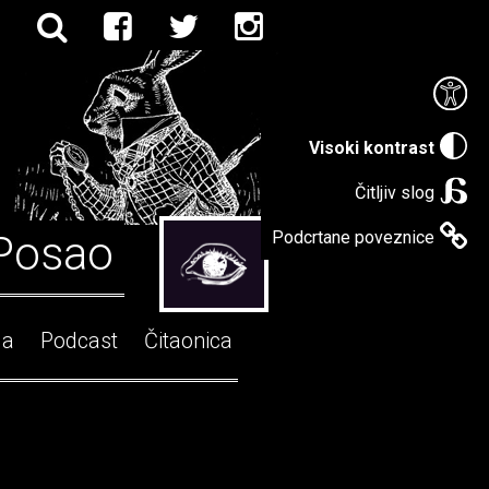
Visoki kontrast
Čitljiv slog
Posao
Podcrtane poveznice
ga
Podcast
Čitaonica