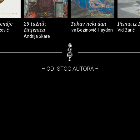
zemlje
29 tužnih
Takav neki dan
Pisma iz 
činjenica
žević
Iva Bezinović-Haydon
Vid Barić
Andrija Škare
– OD ISTOG AUTORA –