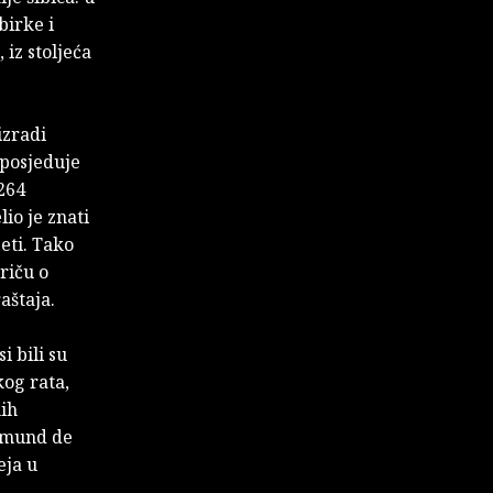
irke i
 iz stoljeća
izradi
 posjeduje
 264
io je znati
jeti. Tako
riču o
aštaja.
i bili su
kog rata,
nih
Edmund de
eja u