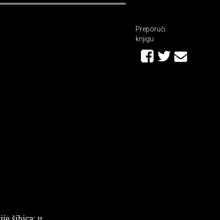
Preporuči
knjigu
je šibica: u