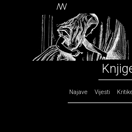
Knjig
Najave
Vijesti
Kritik