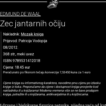
EDMUND DE WAAL
Zec jantarnih očiju
Nakladnik:
Mozaik knjiga
Prijevod: Patricija Vodopija
08/2012.
368 str., meki uvez
ISBN 9789531412018
Cijena: 18.45 eur
Preračunato po fiksnom tečaju konverzije 7,53450 kuna za 1 euro
Cijene knjiga su informativnog karaktera, navodimo prvu cijenu po izlasku
knjige iz tiska. Preporučamo da cijene i dostupnost knjiga provjerite kod
nakladnika ili u knjižarama! Moderna vremena više se ne bave prodajom
knjiga, potražite ih u knjižarama, antikvarijatima ili u knjižnicama.
drvene i bjelokosne figurice netsuke, nijedna veća od kuti