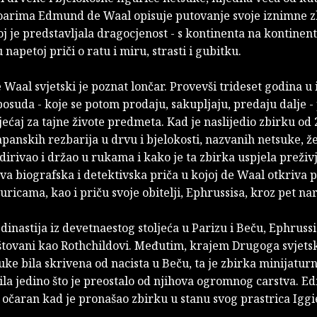
rima Edmund de Waal opisuje putovanje svoje iznimne zb
joj je predstavljala dragocjenost - s kontinenta na kontinent,
u napetoj priči o ratu i miru, strasti i gubitku.
aal svjetski je poznat lončar. Provevši trideset godina u 
osuda - koje se potom prodaju, sakupljaju, predaju dalje -
ećaj za tajne živote predmeta. Kad je naslijedio zbirku od
panskih rezbarija u drvu i bjelokosti, nazvanih netsuke, žel
odirivao i držao u rukama i kako je ta zbirka uspjela preživ
va biografska i detektivska priča u kojoj de Waal otkriva p
uricama, kao i priču svoje obitelji, Ephrussisa, kroz pet nar
inastija iz devetnaestog stoljeća u Parizu i Beču, Ephrussis
oštovani kao Rothchildovi. Međutim, krajem Drugoga svjets
uke bila skrivena od nacista u Beču, ta je zbirka minijatur
ila jedino što je preostalo od njihova ogromnog carstva. 
 očaran kad je pronašao zbirku u stanu svog prastrica Iggi