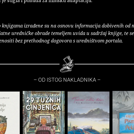
je stigla i ponuda za filmsku adaptaciju.
o knjigama izrađene su na osnovu informacija dobivenih od 
atne uredničke obrade temeljem uvida u sadržaj knjige, te s
enositi bez prethodnog dogovora s uredništvom portala.
– OD ISTOG NAKLADNIKA –