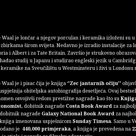
 Waal
je lončar a njegov porculan i keramika izloženi su
birkama širom svijeta. Nedavno je izradio instalacije za 
ria i Albert i za Tate Britain. Završio je strukovno obrazov
hađao studij u Japanu i studirao engleski jezik u Cambridg
 keramike na Sveučilištu u Westminsteru i živi u Londonu s 
aal je i pisac čija je knjiga
‘'Zec jantarnih očiju''
objavl
uspješnija obiteljska autobiografija desetljeća. Ovaj bestsel
enomen osvojivši redom prestižne nagrade kao što su
Knjig
conomist,
dobitnik nagrade
Costa Book Award
za najbol
, dobitnik nagrade
Galaxy National Book Award
za najbo
je knjiga imenovana uspješnicom
Sunday Timesa
. Samo u V
prodano je
440,000 primjeraka
, a knjiga je prevedena na
2