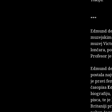
***
Edmund de
muzejskim z
muzej Victo
lončara, po
Profesor je
Edmund de W
postala naj
je pravi f
časopisa
E
biografiju
pisca, te 
Britaniji 