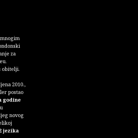
 u mnogim
londonski
anje za
eu.
obitelji.
jena 2010.,
ler
postao
a godine
ju
ljeg novog
elikoj
2 jezika