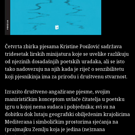
Četvrta zbirka pjesama Kristine Posilović sadržava
tridesetak lirskih minijatura koje se uvelike razlikuju
od njezinih dosadašnjih poetskih uradaka, ali se isto
tako nadovezuju na njih kada je riječ o senzibilitetu
koji pjesnikinja ima za prirodu i društvenu stvarnost.
Izrazito društveno angažirane pjesme, svojim
manirističkim konceptom uvlače čitatelja u poetsku
igru u kojoj nema sudaca i pobjednika; svi su na
dobitku dok lutaju geografski obilježenim krajolicima
Mediterana i simboličkim prostorima sjećanja na
(pra)majku Zemlju koja je jedina (ne)znana