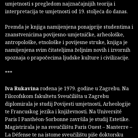
umjetnosti s pregledom najznačajnijih teorija i
interpretacija te umjetnosti od 19. stoljeća do danas.
Premda je knjiga namijenjena ponajprije studentima i
znanstvenicima povijesno-umjetničke, arheološke,
antropološke, etnološke i povijesne struke, knjiga je
namijenjena svim čitateljima željnim novih i izvornih
spoznaja o prapočecima ljudske kulture i civilizacije.
***
Iva Rukavina
rođena je 1979. godine u Zagrebu. Na
Filozofskom fakultetu Sveučilišta u Zagrebu
diplomirala je studij Povijesti umjetnosti, Arheologije
te Francuskog jezika i književnosti. Na Université
Paris I Panthéon-Sorbonne završila je studij Estetike.
Magistrirala je na sveučilištu Paris Ouest – Nanterre –
La Défense te na istome sveučilištu piše doktorsku