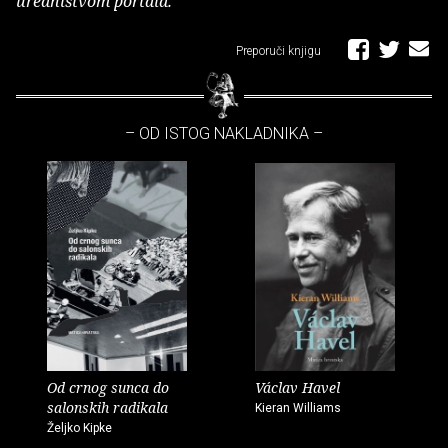
uredništvom portala.
Preporuči knjigu
– OD ISTOG NAKLADNIKA –
Od crnog sunca do
Václav Havel
salonskih radikala
Kieran Williams
Željko Kipke