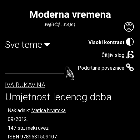
Moderna vremena
Pogledaj... sve je puno knjiga.
Sve teme
Visoki kontrast
Čitljiv slog
Podcrtane poveznice
IVA RUKAVINA
Umjetnost ledenog doba
Nakladnik:
Matica hrvatska
09/2012.
147 str., meki uvez
ISBN 9789531509107