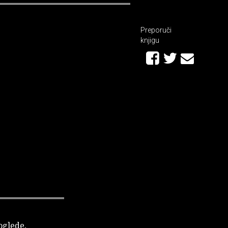
Preporuči
knjigu
 oglede,