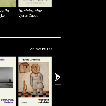
genija
Intelektualac
Izvještaj o
Odmor od
generaciji
jko
Vjeran Zuppa
Dinko Kreh
Dalibor Šimpraga
VIDI SVE KNJIGE