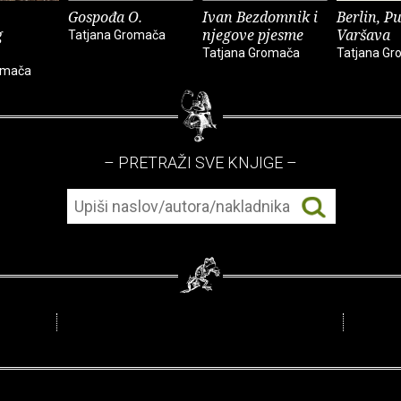
Gospođa O.
Ivan Bezdomnik i
Berlin, Pu
g
njegove pjesme
Varšava
Tatjana Gromača
Tatjana Gromača
Tatjana G
omača
– PRETRAŽI SVE KNJIGE –