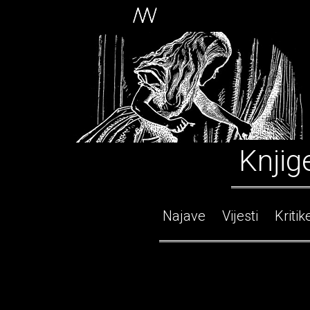
Knjig
Najave
Vijesti
Kritik