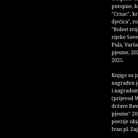
putopise, k
"Crnac", kr
dječica", r
"Bolest svi
rijeke Save
Pula, Varša
pjesme, 202
2025.
Knjige su 
nagrađen j
i nagradom
(prijevod W
države Bav
pjesme" 20
poezije ob
Ivan pl. Za