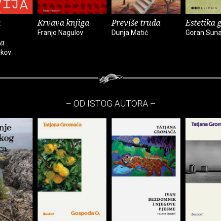
a
Krvava knjiga
Previše truda
Estetika 
Franjo Nagulov
Dunja Matić
Goran Suna
ja
ikov
– OD ISTOG AUTORA –