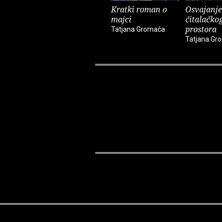
Kratki roman o
Osvajanje
majci
čitalačko
prostora
Tatjana Gromača
Tatjana Gr