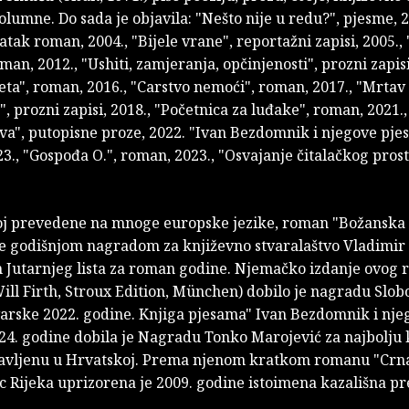
olumne. Do sada je objavila: "Nešto nije u redu?", pjesme, 2
atak roman, 2004., "Bijele vrane", reportažni zapisi, 2005.
oman, 2012., "Ushiti, zamjeranja, opčinjenosti", prozni zapisi
jeta", roman, 2016., "Carstvo nemoći", roman, 2017., "Mrta
", prozni zapisi, 2018., "Početnica za luđake", roman, 2021.,
va", putopisne proze, 2022. "Ivan Bezdomnik i njegove pje
3., "Gospođa O.", roman, 2023., "Osvajanje čitalačkog prosto
joj prevedene na mnoge europske jezike, roman "Božanska 
e godišnjom nagradom za književno stvaralaštvo Vladimir
 Jutarnjeg lista za roman godine. Njemačko izdanje ovog
ill Firth, Stroux Edition, München) dobilo je nagradu Slo
arske 2022. godine. Knjiga pjesama" Ivan Bezdomnik i nje
24. godine dobila je Nagradu Tonko Marojević za najbolju 
javljenu u Hrvatskoj. Prema njenom kratkom romanu "Crn
jc Rijeka uprizorena je 2009. godine istoimena kazališna pr