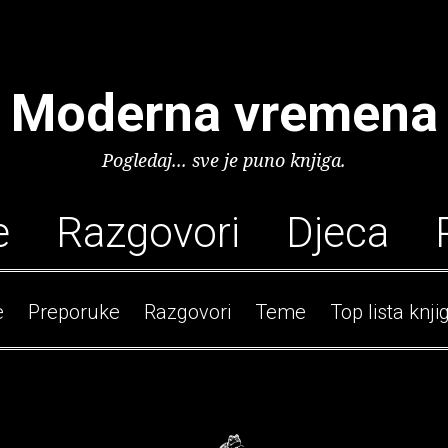
Moderna vremena
Pogledaj... sve je puno knjiga.
e
Razgovori
Djeca
e
Preporuke
Razgovori
Teme
Top lista knji