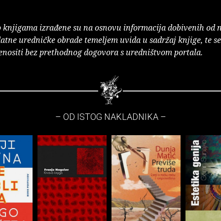
o knjigama izrađene su na osnovu informacija dobivenih od 
atne uredničke obrade temeljem uvida u sadržaj knjige, te s
enositi bez prethodnog dogovora s uredništvom portala.
– OD ISTOG NAKLADNIKA –