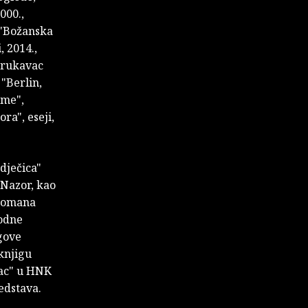
000.,
, "Božanska
, 2014.,
v rukavac
 "Berlin,
sme",
ra", eseji,
dječica"
 Nazor, kao
 romana
bodne
gove
knjigu
ac" u HNK
edstava.