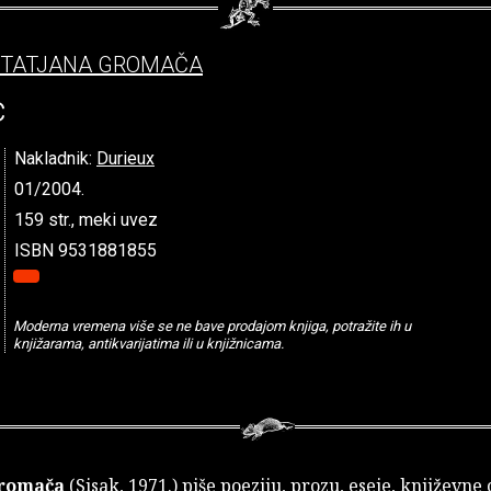
TATJANA GROMAČA
c
Nakladnik:
Durieux
01/2004.
159 str., meki uvez
ISBN 9531881855
Moderna vremena više se ne bave prodajom knjiga, potražite ih u
knjižarama, antikvarijatima ili u knjižnicama.
Gromača
(Sisak, 1971.) piše poeziju, prozu, eseje, književne