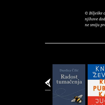
© Bilješke 
njihove dod
ne smiju pr