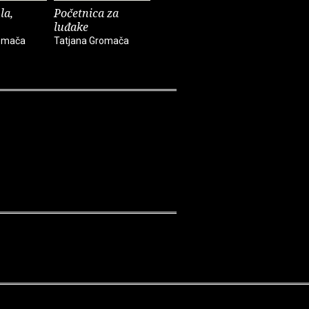
la,
Početnica za
Divine child
Mrtav ru
luđake
rijeke Sa
Tatjana Gromača
romača
Tatjana Gromača
Tatjana G