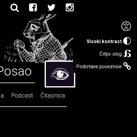
Visoki kontrast
Čitljiv slog
Posao
Podcrtane poveznice
ga
Podcast
Čitaonica