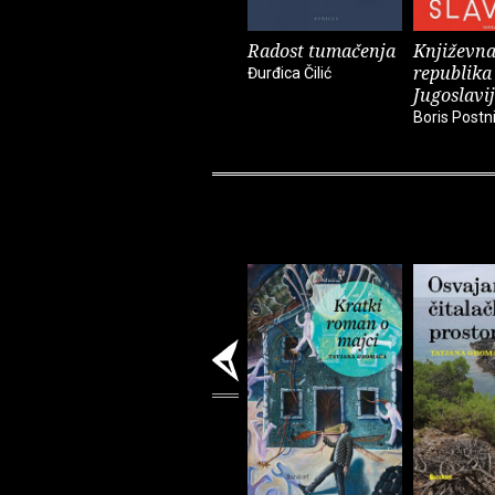
Radost tumačenja
Književn
republika
Đurđica Čilić
Jugoslavi
Boris Postn