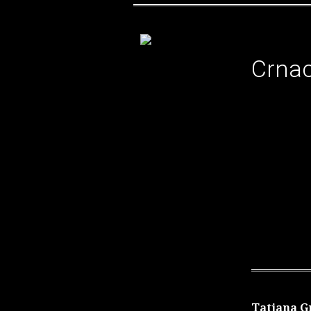
Crna
Tatjana 