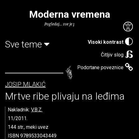
Moderna vremena
Pogledaj... sve je puno knjiga.
Sve teme
Visoki kontrast
Čitljiv slog
Podcrtane poveznice
JOSIP MLAKIĆ
Mrtve ribe plivaju na leđima
Nakladnik:
V.B.Z.
11/2011.
144 str., meki uvez
ISBN 9789533043449