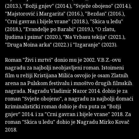
(2013.), "Božji gnjev" (2014.), "Svježe obojeno" (2014.),
"Majstorović i Margarita" (2016.), "Bezdan" (2016.),
"Crni gavran i bijele vrane" (2018.), "Skica u ledu"
(2018.), "Evanđelje po Barabi" (2019.), "O zlatu,
ljudima i psima" (2020.), "Na Vrbasu tekija" (2021.),
"Druga Noina arka" (2022.) i "Izgaranje" (2023).
Roman "Živi i mrtvi" donio mu je 2002. V.B.Z.-ovu
nagradu za najbolji neobjavljeni roman. Istoimeni
film u režiji Kristijana Milića osvojio je osam Zlatnih
arena na Pulskom festivalu i mnoštvo drugih filmskih
nagrada. Nagradu Vladimir Nazor 2014. dobio je za
roman "Svježe obojeno", a nagradu za najbolji domaći
kriminalistički roman dobio je dva puta za "Božji
gnjev" 2014. i za "Crni gavran i bijele vrane" 2018. Za
roman "Skica u ledu" dobio je Nagradu Mirko Kovač
2018.