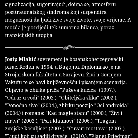
signalizacija, sugerirajući, doima se, atmosferu
posttraumatskog sindroma koji suspendira
mogućnosti da ljudi žive svoje živote, svoje vrijeme. A
možda je posrijedi tek sumorna bilanca, poraz
tranzicijskih utopija.
Josip Mlakić
suvremeni je bosanskohercegovački
pisac. Rođen je 1964. u Bugojnu. Diplomirao je na
Strojarskom fakultetu u Sarajevu. Živi u Gornjem
Vakufu te se bavi književnošću i pisanjem scenarija.
Objavio je zbirke priča "Puževa kućica" (1997.),
"Odraz u vodi" (2002.), "Obiteljska slika" (2002.),
"Ponoćno sivo" (2004.), zbirku poezije "Oči androida"
(2004.) i romane: "Kad magle stanu" (2000.), "Živi i
mrtvi" (2002.), "Psi i klaunovi" (2006.), "Tragom
zmijske košuljice" (2007.), "Čuvari mostova" (2007.),
"Ljudi koji su sadili drveće" (2010.), "Planet Friedman"