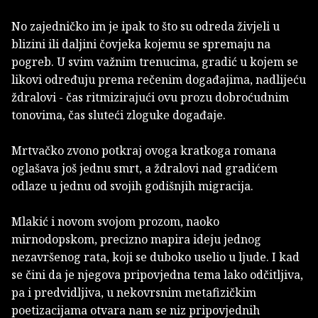
No zajedničko im je ipak to što su odreda živjeli u
blizini ili daljini čovjeka kojemu se spremaju na
pogreb. U svim važnim trenucima, gradić u kojem se
likovi određuju prema rečenim događajima, nadlijeću
ždralovi - čas ritmizirajući ovu prozu dobroćudnim
tonovima, čas sluteći zloguke događaje.
Mrtvačko zvono potkraj ovoga kratkoga romana
oglašava još jednu smrt, a ždralovi nad gradićem
odlaze u jednu od svojih godišnjih migracija.
Mlakić i novom svojom prozom, naoko
mirnodopskom, precizno mapira ideju jednog
nezavršenog rata, koji se duboko uselio u ljude. I kad
se čini da je njegova pripovjedna tema lako odčitljiva,
pa i predvidljiva, u nekovrsnim metafizičkim
poetizacijama otvara nam se niz pripovjednih