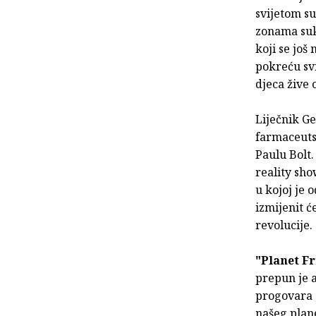
svijetom su
zonama sukl
koji se još
pokreću svi
djeca žive 
Liječnik Ge
farmaceuts
Paulu Bolt.
reality sho
u kojoj je 
izmijenit ć
revolucije.
"Planet F
prepun je a
progovara o
našeg plan