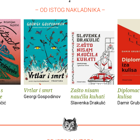
– OD ISTOG NAKLADNIKA –
 s
Vrtlar i smrt
Zašto nisam
Diplomaci
e
naučila kuhati
kulisa
Georgi Gospodinov
ičić
Slavenka Drakulić
Damir Grub