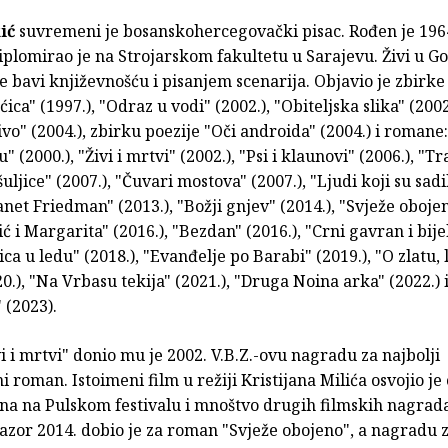
ić
suvremeni je bosanskohercegovački pisac. Rođen je 196
iplomirao je na Strojarskom fakultetu u Sarajevu. Živi u G
e bavi književnošću i pisanjem scenarija. Objavio je zbirke
ica" (1997.), "Odraz u vodi" (2002.), "Obiteljska slika" (2002
vo" (2004.), zbirku poezije "Oči androida" (2004.) i romane
" (2000.), "Živi i mrtvi" (2002.), "Psi i klaunovi" (2006.), "
uljice" (2007.), "Čuvari mostova" (2007.), "Ljudi koji su sadi
lanet Friedman" (2013.), "Božji gnjev" (2014.), "Svježe obojen
ć i Margarita" (2016.), "Bezdan" (2016.), "Crni gavran i bij
kica u ledu" (2018.), "Evanđelje po Barabi" (2019.), "O zlatu, 
0.), "Na Vrbasu tekija" (2021.), "Druga Noina arka" (2022.) 
 (2023).
 i mrtvi" donio mu je 2002. V.B.Z.-ovu nagradu za najbolji
i roman. Istoimeni film u režiji Kristijana Milića osvojio j
ena na Pulskom festivalu i mnoštvo drugih filmskih nagra
zor 2014. dobio je za roman "Svježe obojeno", a nagradu z