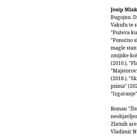
Josip Mlak
Bugojnu. D
Vakufu te s
"Puževa kuć
"Ponoćno si
magle stanu
zmijske koš
(2010.), "P
"Majstorovi
(2018.), "S
psima" (202
"Izgaranje"
Roman "Živi
neobjavljen
Zlatnih ar
Vladimir Na