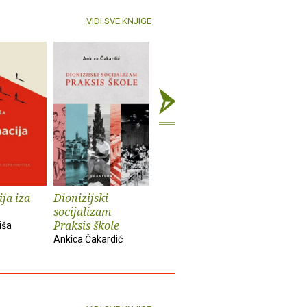
VIDI SVE KNJIGE
ja iza
Dionizijski
Grga Novak : Život
Anatomij
socijalizam
i djela
imperiju
Praksis škole
iša
Slobodan Prosperov
Davor Beg
Ankica Čakardić
Novak