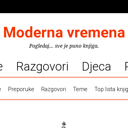
Moderna vremena
Pogledaj... sve je puno knjiga.
e
Razgovori
Djeca
e
Preporuke
Razgovori
Teme
Top lista knji