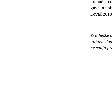
domaći krim
gavran i b
Kovač 2018
© Bilješke 
njihove dod
ne smiju pr