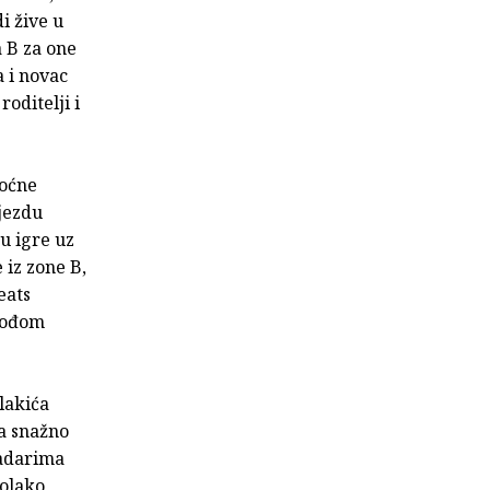
i žive u
a B za one
a i novac
oditelji i
moćne
jezdu
su igre uz
 iz zone B,
eats
 vođom
lakića
ja snažno
ladarima
polako