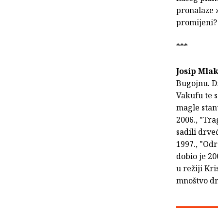
pronalaze z
promijeni?
***
Josip Mla
Bugojnu. D
Vakufu te s
magle stanu"
2006., "Tra
sadili drve
1997., "Odr
dobio je 20
u režiji Kr
mnoštvo dr