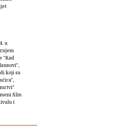
jet
4. u
ornjem
ne "Kad
klaunovi",
di koji su
ućica",
 mrtvi"
imeni film
ivalu i