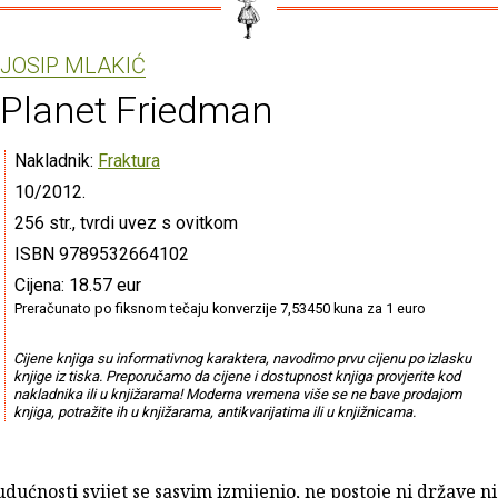
JOSIP MLAKIĆ
Planet Friedman
Nakladnik:
Fraktura
10/2012.
256 str., tvrdi uvez s ovitkom
ISBN 9789532664102
Cijena: 18.57 eur
Preračunato po fiksnom tečaju konverzije 7,53450 kuna za 1 euro
Cijene knjiga su informativnog karaktera, navodimo prvu cijenu po izlasku
knjige iz tiska. Preporučamo da cijene i dostupnost knjiga provjerite kod
nakladnika ili u knjižarama! Moderna vremena više se ne bave prodajom
knjiga, potražite ih u knjižarama, antikvarijatima ili u knjižnicama.
udućnosti svijet se sasvim izmijenio, ne postoje ni države ni