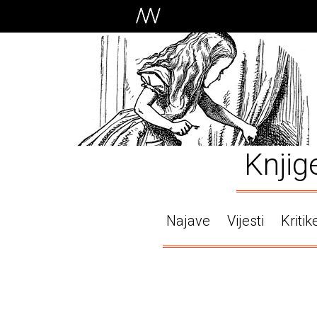
Knjig
Najave
Vijesti
Kritik