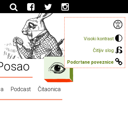
Visoki kontrast
Čitljiv slog
Posao
Podcrtane poveznice
ga
Podcast
Čitaonica