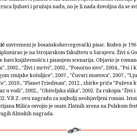
rnca ljubavi i pružaju nadu, no je li nada dovoljna da se svi
kić
suvremeni je bosanskohercegovački pisac. Rođen je 196
iplomirao je na Strojarskom fakultetu u Sarajevu. Živi u G
e bavi književnošću i pisanjem scenarija. Objavio je roma
, 2002., "Živi i mrtvi", 2002., "Ponoćno sivo", 2004., "Psi i 
gom zmijske košuljice", 2007., "Čuvari mostova", 2007., "Lju
će", 2010., "Planet Friedman", 2012., zbirke priča "Puževa k
az u vodi", 2002., "Obiteljska slika", 2002. Za rukopis "Živi i
02. V.B.Z.-ovu nagradu za najbolji neobjavljeni roman. Isto
istijana Milića osvojio je osam Zlatnih arena na Pulskom fest
ugih filmskih nagrada.