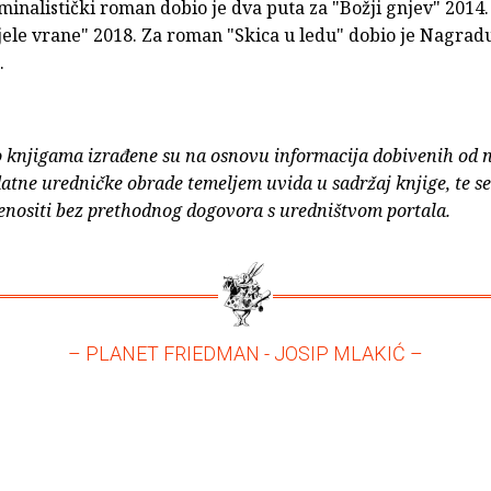
inalistički roman dobio je dva puta za "Božji gnjev" 2014. 
ijele vrane" 2018. Za roman "Skica u ledu" dobio je Nagra
.
o knjigama izrađene su na osnovu informacija dobivenih od 
atne uredničke obrade temeljem uvida u sadržaj knjige, te s
enositi bez prethodnog dogovora s uredništvom portala.
– PLANET FRIEDMAN - JOSIP MLAKIĆ –