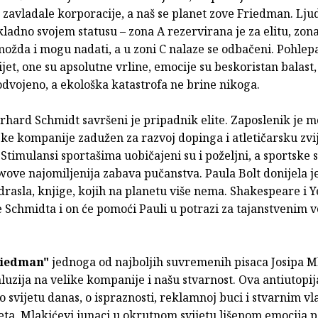
 zavladale korporacije, a naš se planet zove Friedman. Ljud
adno svojem statusu – zona A rezervirana je za elitu, zon
 možda i mogu nadati, a u zoni C nalaze se odbačeni. Pohlep
jet, one su apsolutne vrline, emocije su beskoristan balast, r
odvojeno, a ekološka katastrofa ne brine nikoga.
rhard Schmidt savršeni je pripadnik elite. Zaposlenik je 
ke kompanije zadužen za razvoj dopinga i atletičarsku zvi
 Stimulansi sportašima uobičajeni su i poželjni, a sportske 
wove najomiljenija zabava pučanstva. Paula Bolt donijela je
odrasla, knjige, kojih na planetu više nema. Shakespeare i Y
e Schmidta i on će pomoći Pauli u potrazi za tajanstvenim
riedman"
jednoga od najboljih suvremenih pisaca Josipa M
luzija na velike kompanije i našu stvarnost. Ova antiutopi
 svijetu danas, o ispraznosti, reklamnoj buci i stvarnim v
eta. Mlakićevi junaci u okrutnom svijetu lišenom emocija 