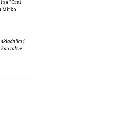
i za "Crni
du Mirko
nakladnika i
e kao takve