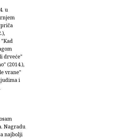
4. u
ornjem
 priča
.),
: "Kad
Tragom
li drveće"
o" (2014.),
ele vrane"
ljudima i
i
e osam
da. Nagradu
a najbolji