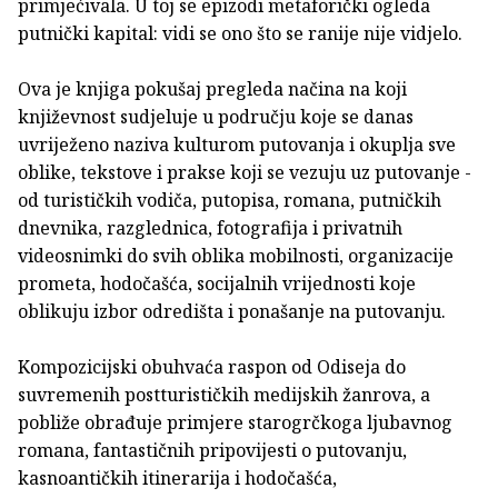
primjećivala. U toj se epizodi metaforički ogleda
putnički kapital: vidi se ono što se ranije nije vidjelo.
Ova je knjiga pokušaj pregleda načina na koji
književnost sudjeluje u području koje se danas
uvriježeno naziva kulturom putovanja i okuplja sve
oblike, tekstove i prakse koji se vezuju uz putovanje -
od turističkih vodiča, putopisa, romana, putničkih
dnevnika, razglednica, fotografija i privatnih
videosnimki do svih oblika mobilnosti, organizacije
prometa, hodočašća, socijalnih vrijednosti koje
oblikuju izbor odredišta i ponašanje na putovanju.
Kompozicijski obuhvaća raspon od Odiseja do
suvremenih postturističkih medijskih žanrova, a
pobliže obrađuje primjere starogrčkoga ljubavnog
romana, fantastičnih pripovijesti o putovanju,
kasnoantičkih itinerarija i hodočašća,