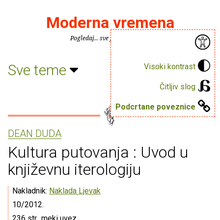
Moderna vremena
Pogledaj... sve je puno knjiga.
Sve teme
Visoki kontrast
Čitljiv slog
Podcrtane poveznice
DEAN DUDA
Kultura putovanja : Uvod u
književnu iterologiju
Nakladnik:
Naklada Ljevak
10/2012.
236 str., meki uvez