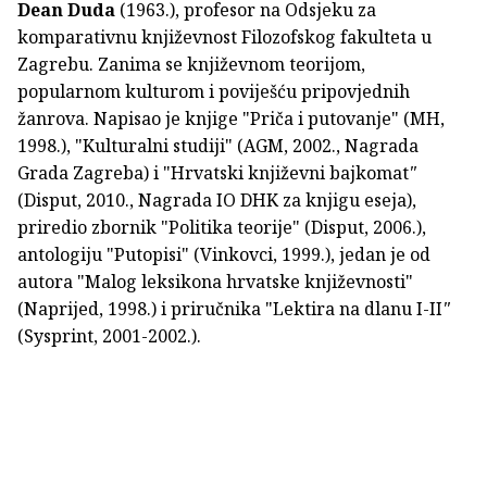
Dean Duda
(1963.), profesor na Odsjeku za
komparativnu književnost Filozofskog fakulteta u
Zagrebu. Zanima se književnom teorijom,
popularnom kulturom i poviješću pripovjednih
žanrova. Napisao je knjige "Priča i putovanje"
(MH,
1998.), "Kulturalni studiji" (AGM, 2002., Nagrada
Grada Zagreba) i "Hrvatski književni bajkomat
"
(Disput, 2010., Nagrada IO DHK za knjigu eseja),
priredio zbornik "Politika teorije"
(Disput, 2006.),
antologiju "Putopisi" (Vinkovci, 1999.), jedan je od
autora "Malog leksikona hrvatske književnosti"
(Naprijed, 1998.) i priručnika "Lektira na dlanu I-II
"
(Sysprint, 2001-2002.).