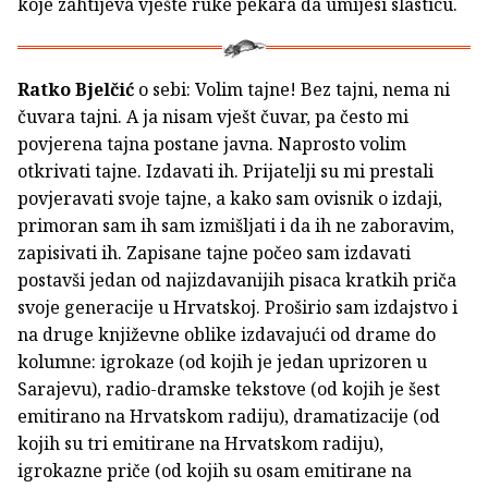
koje zahtijeva vješte ruke pekara da umijesi slasticu.
Ratko Bjelčić
o sebi: Volim tajne! Bez tajni, nema ni
čuvara tajni. A ja nisam vješt čuvar, pa često mi
povjerena tajna postane javna. Naprosto volim
otkrivati tajne. Izdavati ih. Prijatelji su mi prestali
povjeravati svoje tajne, a kako sam ovisnik o izdaji,
primoran sam ih sam izmišljati i da ih ne zaboravim,
zapisivati ih. Zapisane tajne počeo sam izdavati
postavši jedan od najizdavanijih pisaca kratkih priča
svoje generacije u Hrvatskoj. Proširio sam izdajstvo i
na druge književne oblike izdavajući od drame do
kolumne: igrokaze (od kojih je jedan uprizoren u
Sarajevu), radio-dramske tekstove (od kojih je šest
emitirano na Hrvatskom radiju), dramatizacije (od
kojih su tri emitirane na Hrvatskom radiju),
igrokazne priče (od kojih su osam emitirane na