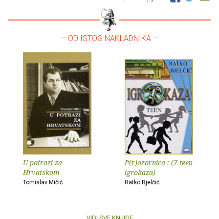
– OD ISTOG NAKLADNIKA –
U potrazi za
P(r)ozornica : (7 teen
Hrvatskom
igrokaza)
Tomislav Mičić
Ratko Bjelčić
VIDI SVE KNJIGE