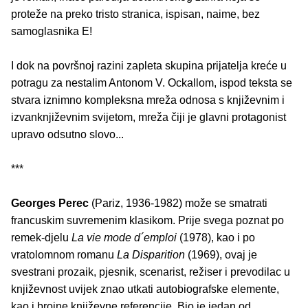
proteže na preko tristo stranica, ispisan, naime, bez
samoglasnika E!
I dok na površnoj razini zapleta skupina prijatelja kreće u
potragu za nestalim Antonom V. Ockallom, ispod teksta se
stvara iznimno kompleksna mreža odnosa s književnim i
izvanknjiževnim svijetom, mreža čiji je glavni protagonist
upravo odsutno slovo...
***
Georges Perec
(Pariz, 1936-1982) može se smatrati
francuskim suvremenim klasikom. Prije svega poznat po
remek-djelu
La vie mode d´emploi
(1978), kao i po
vratolomnom romanu
La Disparition
(1969), ovaj je
svestrani prozaik, pjesnik, scenarist, režiser i prevodilac u
književnost uvijek znao utkati autobiografske elemente,
kao i brojne književne referencije. Bio je jedan od