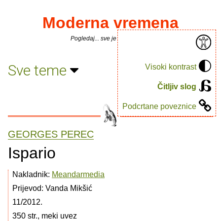
Moderna vremena
Pogledaj... sve je puno knjiga.
Sve teme
Visoki kontrast
Čitljiv slog
Podcrtane poveznice
GEORGES PEREC
Ispario
Nakladnik:
Meandarmedia
Prijevod: Vanda Mikšić
11/2012.
350 str., meki uvez