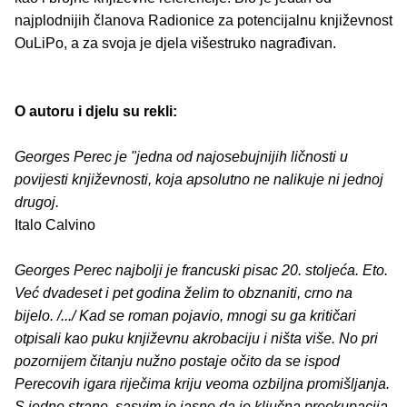
najplodnijih članova Radionice za potencijalnu književnost
OuLiPo, a za svoja je djela višestruko nagrađivan.
O autoru i djelu su rekli:
Georges Perec je "jedna od najosebujnijih ličnosti u
povijesti književnosti, koja apsolutno ne nalikuje ni jednoj
drugoj.
Italo Calvino
Georges Perec najbolji je francuski pisac 20. stoljeća. Eto.
Već dvadeset i pet godina želim to obznaniti, crno na
bijelo. /.../ Kad se roman pojavio, mnogi su ga kritičari
otpisali kao puku književnu akrobaciju i ništa više. No pri
pozornijem čitanju nužno postaje očito da se ispod
Perecovih igara riječima kriju veoma ozbiljna promišljanja.
S jedne strane, sasvim je jasno da je ključna preokupacija