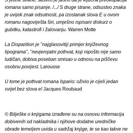
romana samo pisanje. /.../ S druge strane, odsustvo znaka
je uvijek znak odsutnosti, pa izostanak slova E u ovom
romanu nagoviješta širi, umješno ispisani diskurz o
gubitku, katastrofi i žalovanju.
Warren Motte
La Disparition je "najglasovitiji primjer književnog
lipograma", "nevjerojatni pothvat, koji nipošto nije samo
ludičan, dobiva poseban smisao u odnosu na piščevu
osobnu povijest.
Larousse
U tome je pothvat romana Ispario: oživio je cijeli jedan
svijet bez slova e!
Jacques Roubaud
© Bilješke o knjigama izrađene su na osnovu informacija
dobivenih od nakladnika i njihove dodatne uredničke
obrade temeljem uvida u sadržaj knjige, te se kao takve ne