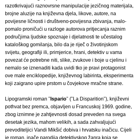
razotkrivajući raznovrsne manipulacije jezičnog materijala,
brojne aluzije na književna djela, likove, autore, na
povijesne ličnosti i društveno-povijesna zbivanja, malo-
pomalo proničući u razloge autorova pritjecanja raznim
područjima ljudske spoznaje i djelatnosti te učestalog
kataloškog gomilanja, bilo da je riječ o životinjskom
svijetu, geografiji ili, primjerice, hrani, detektiv u vama
povezat će potrebne niti, slike, zvukove i boje u cjelinu i
nemalo se iznenaditi kada uvidi tko je pravi protagonist
ove male enciklopedije, književnog labirinta, eksperimenta
koji zaigrano upire prstom u čovjekove mračne strane.
Lipogramski roman "
Ispario
" ("La Disparition"), književni
pothvat bez premca, objavljen u Francuskoj 1969. godine,
zbog iznimne je zahtjevnosti dosad preveden na svega
desetak jezika, mahom velikih, a sada zahvaljujući
prevoditeljici Vandi Mikšić dobiva i hrvatsku inačicu. Cijeli
je roman, inače parodija detektivskog žanra koja se