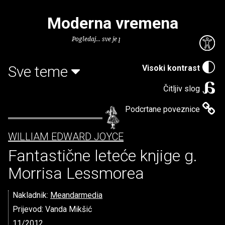
Moderna vremena
Pogledaj... sve je puno knjiga.
Sve teme
Visoki kontrast
Čitljiv slog
Podcrtane poveznice
WILLIAM EDWARD JOYCE
Fantastične leteće knjige g.
Morrisa Lessmorea
Nakladnik:
Meandarmedia
Prijevod: Vanda Mikšić
11/2012.