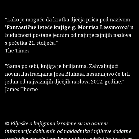
"Lako je moguće da kratka dječja priča pod nazivom
'Fantastične leteće knjige g. Morrisa Lessmorea'
u
budućnosti postane jednim od najutjecajnijih naslova
s početka 21. stoljeća."
The Times
"Sama po sebi, knjiga je briljantna. Zahvaljujući
novim ilustracijama Joea Bluhma, nesumnjivo će biti
jedan od najvažnijih dječjih naslova 2012. godine."
James Thorne
© Bilješke o knjigama izrađene su na osnovu
informacija dobivenih od nakladnika i njihove dodatne
uredničke obrade temeljem uvida u sadržaj knjige, te se