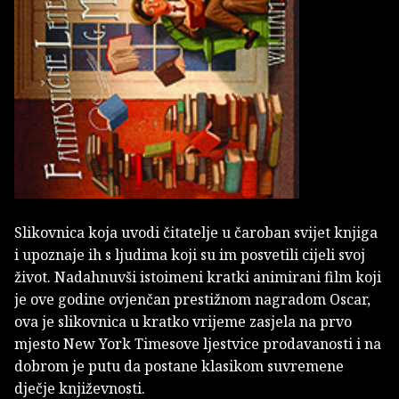
Slikovnica koja uvodi čitatelje u čaroban svijet knjiga
i upoznaje ih s ljudima koji su im posvetili cijeli svoj
život. Nadahnuvši istoimeni kratki animirani film koji
je ove godine ovjenčan prestižnom nagradom Oscar,
ova je slikovnica u kratko vrijeme zasjela na prvo
mjesto New York Timesove ljestvice prodavanosti i na
dobrom je putu da postane klasikom suvremene
dječje književnosti.