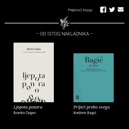
Preporuči knjigu
– OD ISTOG NAKLADNIKA –
Ljepota ponora
Prijeći preko svega
Branko Čegec
Krešimir Bagić