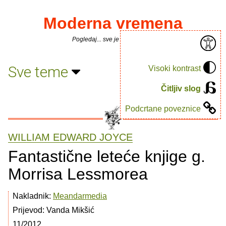
Moderna vremena
Pogledaj... sve je puno knjiga.
Sve teme
Visoki kontrast
Čitljiv slog
Podcrtane poveznice
WILLIAM EDWARD JOYCE
Fantastične leteće knjige g.
Morrisa Lessmorea
Nakladnik:
Meandarmedia
Prijevod: Vanda Mikšić
11/2012.