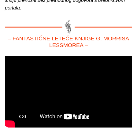
smiju prenositi bez prethodnog dogovora s uredništvom
portala.
– FANTASTIČNE LETEĆE KNJIGE G. MORRISA
LESSMOREA –