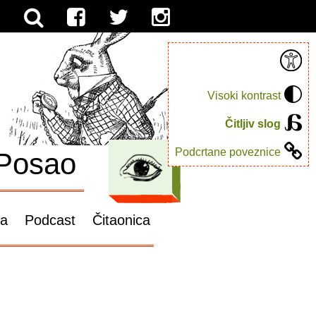
Visoki kontrast
Čitljiv slog
Podcrtane poveznice
Posao
ga
Podcast
Čitaonica