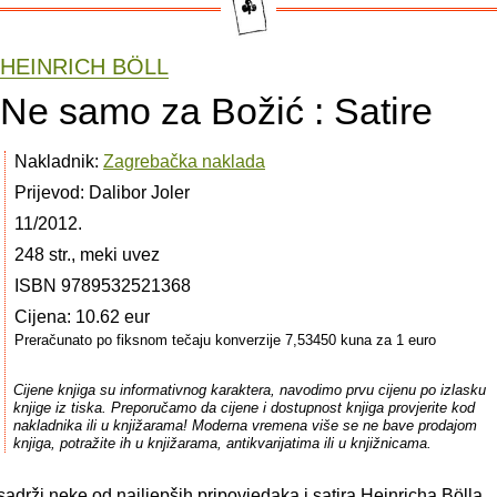
HEINRICH BÖLL
Ne samo za Božić : Satire
Nakladnik:
Zagrebačka naklada
Prijevod: Dalibor Joler
11/2012.
248 str., meki uvez
ISBN 9789532521368
Cijena: 10.62 eur
Preračunato po fiksnom tečaju konverzije 7,53450 kuna za 1 euro
Cijene knjiga su informativnog karaktera, navodimo prvu cijenu po izlasku
knjige iz tiska. Preporučamo da cijene i dostupnost knjiga provjerite kod
nakladnika ili u knjižarama! Moderna vremena više se ne bave prodajom
knjiga, potražite ih u knjižarama, antikvarijatima ili u knjižnicama.
sadrži neke od najljepših pripovjedaka i satira Heinricha Bölla,