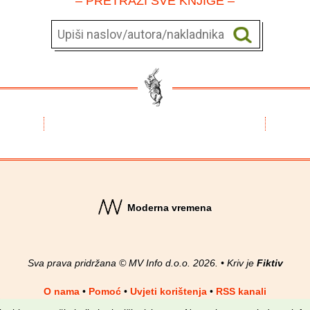
– PRETRAŽI SVE KNJIGE –
Moderna vremena
Sva prava pridržana © MV Info d.o.o. 2026. • Kriv je
Fiktiv
O nama
•
Pomoć
•
Uvjeti korištenja
•
RSS kanali