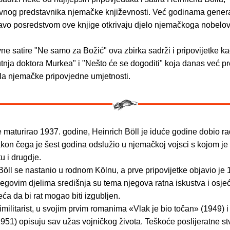
ivnog predstavnika njemačke književnosti. Već godinama gener
pravo posredstvom ove knjige otkrivaju djelo njemačkoga nobelo
e satire "Ne samo za Božić" ova zbirka sadrži i pripovijetke ka
nja doktora Murkea" i "Nešto će se dogoditi" koja danas već pr
ela njemačke pripovjedne umjetnosti.
 maturirao 1937. godine, Heinrich Böll je iduće godine dobio r
kon čega je šest godina odslužio u njemačkoj vojsci s kojom je
u i drugdje.
öll se nastanio u rodnom Kölnu, a prve pripovijetke objavio je 
egovim djelima središnja su tema njegova ratna iskustva i osjeć
eća da bi rat mogao biti izgubljen.
timilitarist, u svojim prvim romanima «Vlak je bio točan» (1949) i
51) opisuju sav užas vojničkog života. Teškoće poslijeratne st