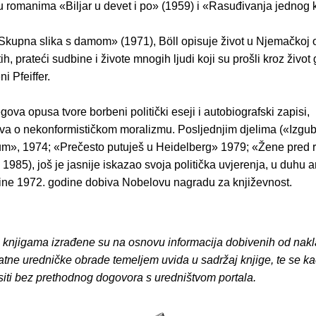
 u romanima «Biljar u devet i po» (1959) i «Rasuđivanja jednog
kupna slika s damom» (1971), Böll opisuje život u Njemačkoj o
, prateći sudbine i živote mnogih ljudi koji su prošli kroz život
i Pfeiffer.
egova opusa tvore borbeni politički eseji i autobiografski zapisi,
va o nekonformističkom moralizmu. Posljednjim djelima («Izgub
um», 1974; «Prečesto putuješ u Heidelberg» 1979; «Žene pred r
 1985), još je jasnije iskazao svoja politička uvjerenja, u duhu 
dine 1972. godine dobiva Nobelovu nagradu za književnost.
o knjigama izrađene su na osnovu informacija dobivenih od nakl
atne uredničke obrade temeljem uvida u sadržaj knjige, te se ka
siti bez prethodnog dogovora s uredništvom portala.