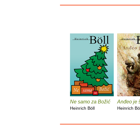
Ne samo za Božić
Anđeo je š
Heinrich Böll
Heinrich Böl