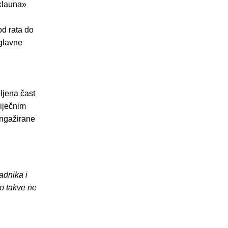
 klauna»
d rata do
 glavne
ljena čast
iječnim
angažirane
adnika i
o takve ne