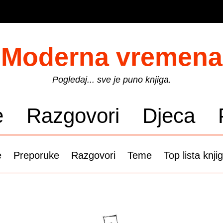
Moderna vremena
Pogledaj... sve je puno knjiga.
e
Razgovori
Djeca
e
Preporuke
Razgovori
Teme
Top lista knji