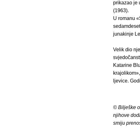
prikazao je
(1963).
U romanu «S
sedamdesetih
junakinje Len
Velik dio nj
svjedočanst
Katarine Bl
krajolikom»,
ljevice. Go
© Bilješke 
njihove dod
smiju preno