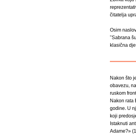
reprezentat
čitatelja u
Osim naslovn
"Sabrana šut
klasična dj
Nakon što je
obavezu, na
ruskom front
Nakon rata B
godine. U nj
koji predosj
Istaknuti an
Adame?» (19