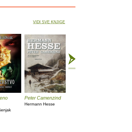
VIDI SVE KNJIGE
šeno
Peter Camenzind
Stanar
Priče o 
duhovim
Hermann Hesse
Marie Belloc Lowndes
šenjak
Montague
James