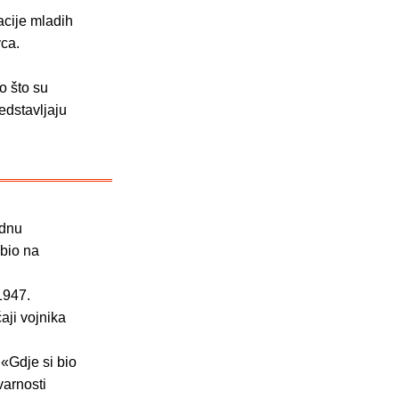
acije mladih
vca.
o što su
edstavljaju
adnu
 bio na
1947.
aji vojnika
 «Gdje si bio
varnosti