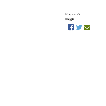
Preporuči
knjigu