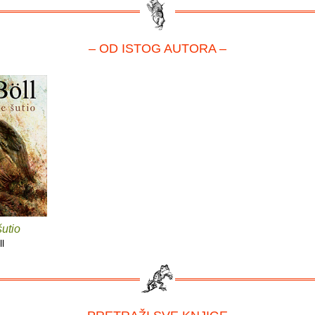
– OD ISTOG AUTORA –
utio
l