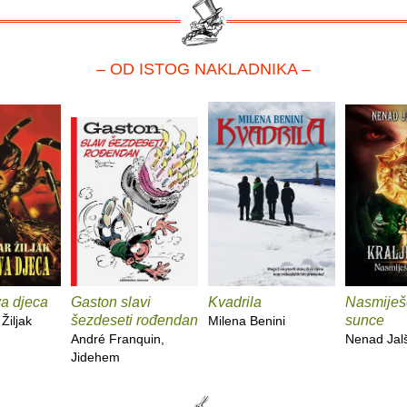
– OD ISTOG NAKLADNIKA –
a djeca
Gaston slavi
Kvadrila
Nasmije
šezdeseti rođendan
sunce
Žiljak
Milena Benini
André Franquin,
Nenad Jal
Jidehem