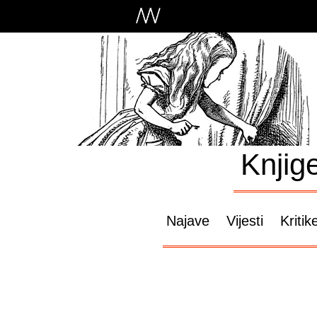
Knjig
Najave
Vijesti
Kritik