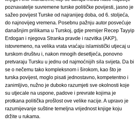
poznavatelje suvremene turske političke povijesti, jasno je
sažeo povijest Turske od najranijeg doba, od 6. stoljeća,
do najnovijeg vremena. Posebnu pažnju autor posvećuje
današnjim prilikama u Turskoj, gdje premijer Recep Tayyip
Erdogan i njegova Stranka pravde i razvitka (AKP),
istovremeno, na velika vrata vraćaju islamistički utjecaj u
turskom društvu i, nakon mnogih desetljeća, ponovno
pretvaraju Tursku u jednu od najmoćnijih sila svijeta. Da bi
se o nečemu tako kompleksnom i širokom, kao što je
turska povijest, moglo pisati jednostavno, kompetentno i
zanimljivo, nužno je duboko razumjeti sve okolnosti koje
su utjecale na uspone, padove i prevrate kojima je
protkana politička prošlost ove velike nacije. A upravo je
razumijevanje suštine temeljna vrijednost knjige koju
držite u rukama.