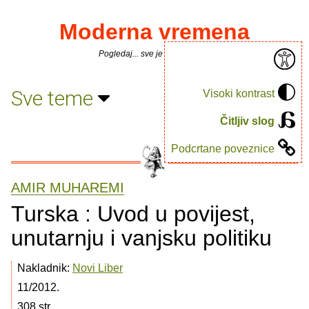
Moderna vremena
Pogledaj... sve je puno knjiga.
Sve teme
Visoki kontrast
Čitljiv slog
Podcrtane poveznice
AMIR MUHAREMI
Turska : Uvod u povijest,
unutarnju i vanjsku politiku
Nakladnik:
Novi Liber
11/2012.
308 str.,