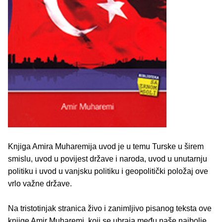
Knjiga Amira Muharemija uvod je u temu Turske u širem
smislu, uvod u povijest države i naroda, uvod u unutarnju
politiku i uvod u vanjsku politiku i geopolitički položaj ove
vrlo važne države.
Na tristotinjak stranica živo i zanimljivo pisanog teksta ove
knjige Amir Muharemi, koji se ubraja među naše najbolje