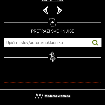
– PRETRAŽI SVE KNJIGE –
Moderna vremena