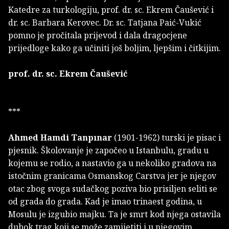
Katedre za turkologiju, prof. dr. sc. Ekrem Čaušević i
dr. sc. Barbara Kerovec. Dr. sc. Tatjana Paić-Vukić
pomno je pročitala prijevod i dala dragocjene
prijedloge kako ga učiniti još boljim, ljepšim i čitkijim.
prof. dr. sc. Ekrem Čaušević
***
Ahmed Hamdi Tanpınar
(1901-1962) turski je pisac i
pjesnik. Školovanje je započeo u Istanbulu, gradu u
kojemu se rodio, a nastavio ga u nekoliko gradova na
istočnim granicama Osmanskog Carstva jer je njegov
otac zbog svoga sudačkog poziva bio prisiljen seliti se
od grada do grada. Kad je imao trinaest godina, u
Mosulu je izgubio majku. Ta je smrt kod njega ostavila
dubok trag koji se može zamijetiti i u njegovim