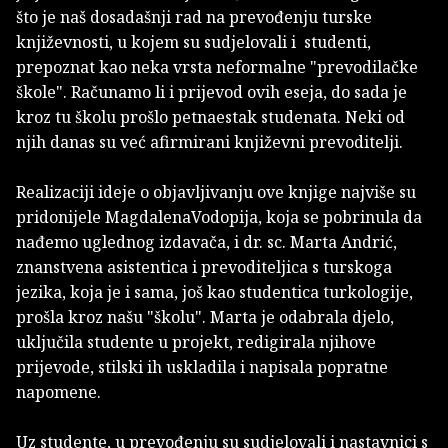
što je naš dosadašnji rad na prevođenju turske
književnosti, u kojem su sudjelovali i studenti,
prepoznat kao neka vrsta neformalne "prevodilačke
škole". Računamo li i prijevod ovih eseja, do sada je
kroz tu školu prošlo petnaestak studenata. Neki od
njih danas su već afirmirani književni prevoditelji.
Realizaciji ideje o objavljivanju ove knjige najviše su
pridonijele MagdalenaVodopija, koja se pobrinula da
nađemo uglednog izdavača, i dr. sc. Marta Andrić,
znanstvena asistentica i prevoditeljica s turskoga
jezika, koja je i sama, još kao studentica turkologije,
prošla kroz našu "školu". Marta je odabrala djelo,
uključila studente u projekt, redigirala njihove
prijevode, stilski ih uskladila i napisala popratne
napomene.
Uz studente, u prevođenju su sudjelovali i nastavnici s