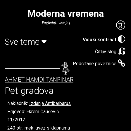
Moderna vremena
Pogledaj... sve je puno knjiga.
Sve teme
Visoki kontrast
Čitljiv slog
Podcrtane poveznice
AHMET HAMDI TANPINAR
Pet gradova
Nakladnik:
Izdanja Antibarbarus
Prijevod: Ekrem Čaušević
11/2012.
240 str., meki uvez s klapnama