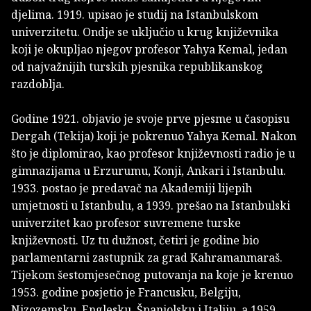
djelima. 1919. upisao je studij na Istanbulskom
univerzitetu. Ondje se uključio u krug književnika
koji je okupljao njegov profesor Yahya Kemal, jedan
od najvažnijih turskih pjesnika republikanskog
razdoblja.
Godine 1921. objavio je svoje prve pjesme u časopisu
Dergah (Tekija) koji je pokrenuo Yahya Kemal. Nakon
što je diplomirao, kao profesor književnosti radio je u
gimnazijama u Erzurumu, Konji, Ankari i Istanbulu.
1933. postao je predavač na Akademiji lijepih
umjetnosti u Istanbulu, a 1939. prešao na Istanbulski
univerzitet kao profesor suvremene turske
književnosti. Uz tu dužnost, četiri je godine bio
parlamentarni zastupnik za grad Kahramanmaraš.
Tijekom šestomjesečnog putovanja na koje je krenuo
1953. godine posjetio je Francusku, Belgiju,
Nizozemsku, Englesku, Španjolsku i Italiju, a 1959.