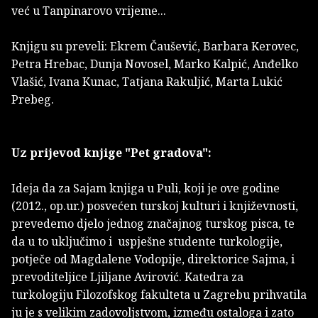
već u Tanpinarovo vrijeme...
Knjigu su preveli: Ekrem Čaušević, Barbara Kerovec,
Petra Hrebac, Dunja Novosel, Marko Kalpić, Anđelko
Vlašić, Ivana Kunac, Tatjana Rakuljić, Marta Lukić
Prebeg.
Uz prijevod knjige "Pet gradova":
Ideja da za Sajam knjiga u Puli, koji je ove godine
(2012., op.ur.) posvećen turskoj kulturi i književnosti,
prevedemo djelo jednog značajnog turskog pisca, te
da u to uključimo i uspješne studente turkologije,
potječe od Magdalene Vodopije, direktorice Sajma, i
prevoditeljice Ljiljane Avirović. Katedra za
turkologiju Filozofskog fakulteta u Zagrebu prihvatila
ju je s velikim zadovoljstvom, između ostaloga i zato