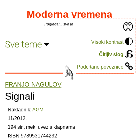
Moderna vremena
Pogledaj... sve je puno knjiga.
Sve teme
Visoki kontrast
Čitljiv slog
Podcrtane poveznice
FRANJO NAGULOV
Signali
Nakladnik:
AGM
11/2012.
194 str., meki uvez s klapnama
ISBN 9789531744232