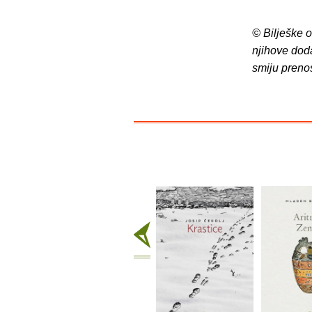
© Bilješke 
njihove dod
smiju preno