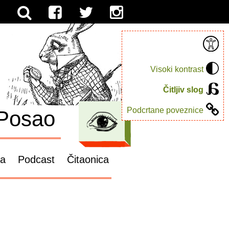
Visoki kontrast
Čitljiv slog
Podcrtane poveznice
Posao
ga
Podcast
Čitaonica