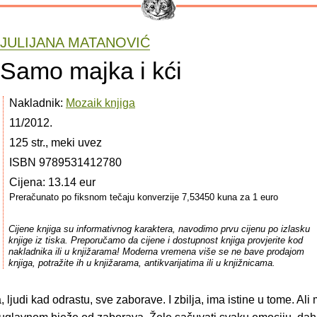
JULIJANA MATANOVIĆ
Samo majka i kći
Nakladnik:
Mozaik knjiga
11/2012.
125 str., meki uvez
ISBN 9789531412780
Cijena: 13.14 eur
Preračunato po fiksnom tečaju konverzije 7,53450 kuna za 1 euro
Cijene knjiga su informativnog karaktera, navodimo prvu cijenu po izlasku
knjige iz tiska. Preporučamo da cijene i dostupnost knjiga provjerite kod
nakladnika ili u knjižarama! Moderna vremena više se ne bave prodajom
knjiga, potražite ih u knjižarama, antikvarijatima ili u knjižnicama.
ljudi kad odrastu, sve zaborave. I zbilja, ima istine u tome. Al