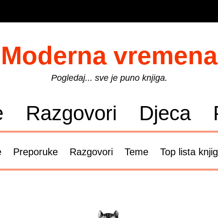
Moderna vremena
Pogledaj... sve je puno knjiga.
e
Razgovori
Djeca
e
Preporuke
Razgovori
Teme
Top lista knji