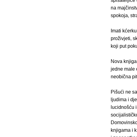
spisateljic
na majčinst
spokoja, str
Imati kćerku
proživjeti, 
koji put pok
Nova knjiga
jedne male o
neobična pit
Pišući ne sa
ljudima i dj
lucidnošću i
socijalistič
Domovinskog 
knjigama i k