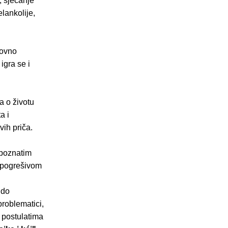
, sjećanje
lankolije,
novno
igra se i
ča o životu
a i
vih priča.
nepoznatim
nepogrešivom
 do
problematici,
m postulatima