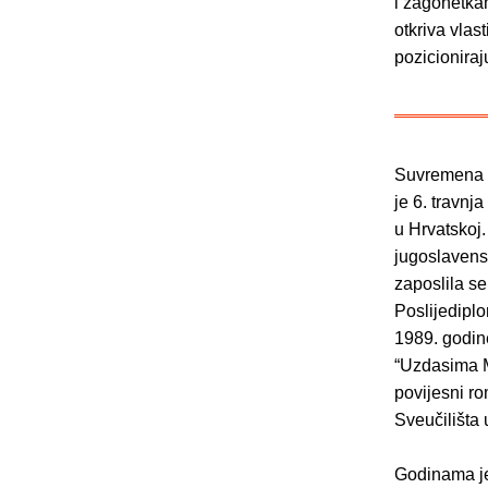
i zagonetkam
otkriva vlas
pozicioniraju
Suvremena h
je 6. travnj
u Hrvatskoj
jugoslavens
zaposlila se
Poslijediplo
1989. godin
“Uzdasima M
povijesni ro
Sveučilišta
Godinama je 