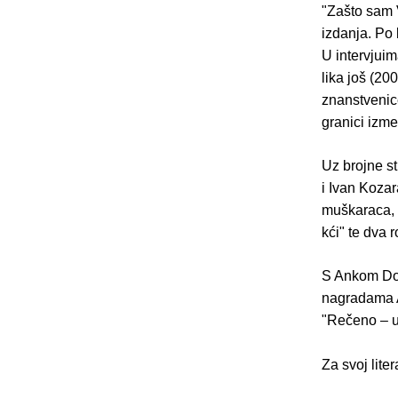
"Zašto sam V
izdanja. Po 
U intervjuim
lika još (20
znanstvenice
granici izmeđ
Uz brojne st
i Ivan Kozar
muškaraca, 
kći" te dva 
S Ankom Dor
nagradama An
"Rečeno – u
Za svoj lite