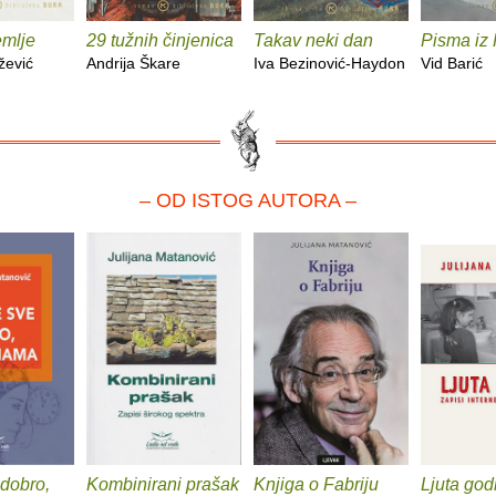
emlje
29 tužnih činjenica
Takav neki dan
Pisma iz
žević
Andrija Škare
Iva Bezinović-Haydon
Vid Barić
– OD ISTOG AUTORA –
 dobro,
Kombinirani prašak
Knjiga o Fabriju
Ljuta god