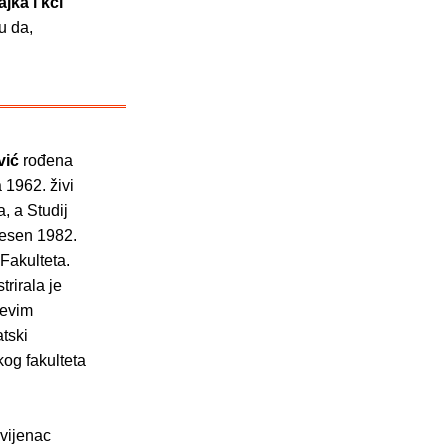
ka i kći"
u da,
vić
rođena
 1962. živi
, a Studij
jesen 1982.
Fakulteta.
trirala je
ćevim
tski
kog fakulteta
rvijenac