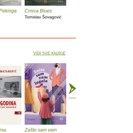
 Pekinga
Crnica Blues
Futur treći
Monika i
Tomislav Šovagović
Sandra Vlašić
Darko Per
VIDI SVE KNJIGE
ina
Zašto sam vam
Vezanje tenisica s
Bilješka 