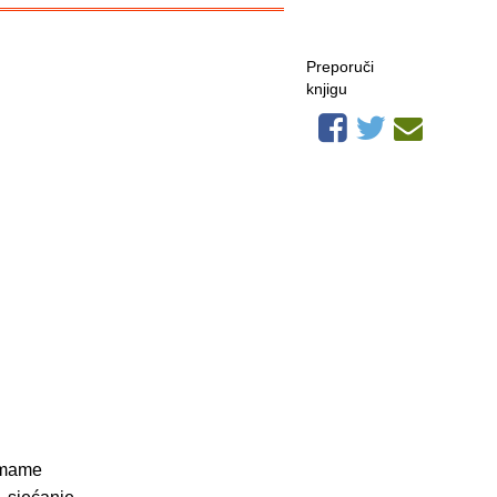
Preporuči
knjigu
i mame