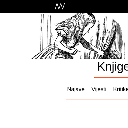
Knjig
Najave
Vijesti
Kritik