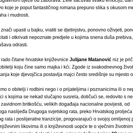
e uglavnom bježe od zaborava. Žele sačuvati svaku emociju, dah
vo koje je poput fantastičnog romana prepuno slika s okusom me
aha i mudrosti.
 znači upasti u bajku, vratiti se djetinjstvu, ponovno oživjeti, po
skitati i otkrivati nepoznate predjele u kojima snena duša prebiva, 
ušava odrasti.
 rado čitane hrvatske književnice
Julijane Matanović
niz je pri
bitelji koju čine samo majka i kći. Zgode iz svakodnevnog život
anja koje djevojčica postavlja majci često središnje su mjesto o
mo o obitelji i rodbini nego i o prijateljima i poznanicima ili o 
eci s kojima se nekad slučajno susrela, dotičući se, redovito s 
 zavidnom britkošću, velikih događaja nacionalne povijesti, od
koga naslijeđa Drugoga svjetskog rata, preko Hrvatskog proljeća
rata i poslijeratne tranzicije, progovarajući o svojoj omiljenoj 
njiževnim likovima ili o književnosti uopće te o vječnim životni