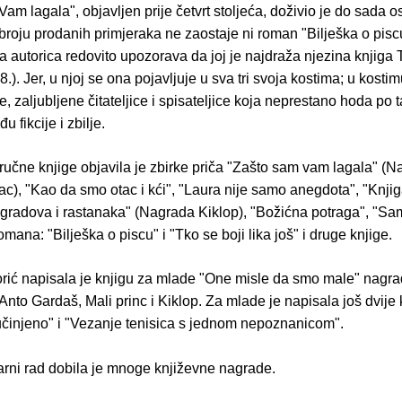
am lagala", objavljen prije četvrt stoljeća, doživio je do sada
broju prodanih primjeraka ne zaostaje ni roman "Bilješka o pisc
a autorica redovito upozorava da joj je najdraža njezina knjiga 
08.). Jer, u njoj se ona pojavljuje u sva tri svoja kostima; u kosti
, zaljubljene čitateljice i spisateljice koja neprestano hoda po 
u fikcije i zbilje.
ručne knjige objavila je zbirke priča "Zašto sam vam lagala" (
ac), "Kao da smo otac i kći", "Laura nije samo anegdota", "Knji
gradova i rastanaka" (Nagrada Kiklop), "Božićna potraga", "Sa
romana: "Bilješka o piscu" i "Tko se boji lika još" i druge knjige.
ić napisala je knjigu za mlade "One misle da smo male" nagr
to Gardaš, Mali princ i Kiklop. Za mlade je napisala još dvije 
činjeno" i "Vezanje tenisica s jednom nepoznanicom".
rarni rad dobila je mnoge književne nagrade.