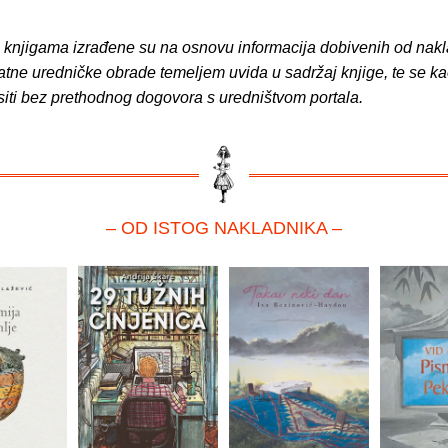
o knjigama izrađene su na osnovu informacija dobivenih od nakl
atne uredničke obrade temeljem uvida u sadržaj knjige, te se ka
siti bez prethodnog dogovora s uredništvom portala.
– OD ISTOG NAKLADNIKA –