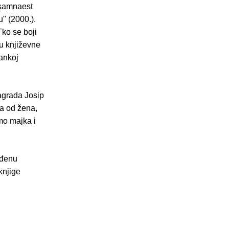
 osamnaest
u" (2000.).
Tko se boji
mu književne
tankoj
Nagrada Josip
ga od žena,
mo majka i
ađenu
knjige