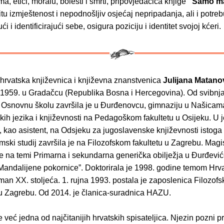
a, etici, moralu, bolesti i smrti, pripovjedačica knjige
"Samo maj
titu izmještenost i nepodnošljiv osjećaj nepripadanja, ali i potreb
ći i identificirajući sebe, osigura poziciju i identitet svojoj kćeri.
rvatska književnica i književna znanstvenica
Julijana Matano
a 1959. u Gradačcu (Republika Bosna i Hercegovina). Od svibnja
. Osnovnu školu završila je u Đurđenovcu, gimnaziju u Našicama
kih jezika i književnosti na Pedagoškom fakultetu u Osijeku. U 
, kao asistent, na Odsjeku za jugoslavenske književnosti istoga 
mski studij završila je na Filozofskom fakultetu u Zagrebu. Magis
e na temi Primarna i sekundarna generička obilježja u Đurđevi
andalijene pokornice”. Doktorirala je 1998. godine temom Hrva
man XX. stoljeća. 1. rujna 1993. postala je zaposlenica Filozofs
 u Zagrebu. Od 2014. je članica-suradnica HAZU.
već jedna od najčitanijih hrvatskih spisateljica. Njezin pozni p