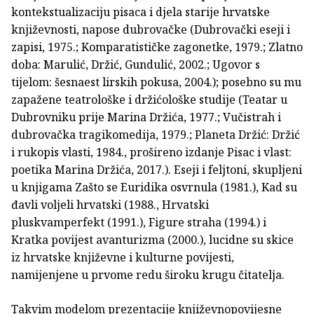
kontekstualizaciju pisaca i djela starije hrvatske
književnosti, napose dubrovačke (Dubrovački eseji i
zapisi, 1975.; Komparatističke zagonetke, 1979.; Zlatno
doba: Marulić, Držić, Gundulić, 2002.; Ugovor s
tijelom: šesnaest lirskih pokusa, 2004.); posebno su mu
zapažene teatrološke i držićološke studije (Teatar u
Dubrovniku prije Marina Držića, 1977.; Vučistrah i
dubrovačka tragikomedija, 1979.; Planeta Držić: Držić
i rukopis vlasti, 1984., prošireno izdanje Pisac i vlast:
poetika Marina Držića, 2017.). Eseji i feljtoni, skupljeni
u knjigama Zašto se Euridika osvrnula (1981.), Kad su
đavli voljeli hrvatski (1988., Hrvatski
pluskvamperfekt (1991.), Figure straha (1994.) i
Kratka povijest avanturizma (2000.), lucidne su skice
iz hrvatske književne i kulturne povijesti,
namijenjene u prvome redu široku krugu čitatelja.
Takvim modelom prezentacije književnopovijesne