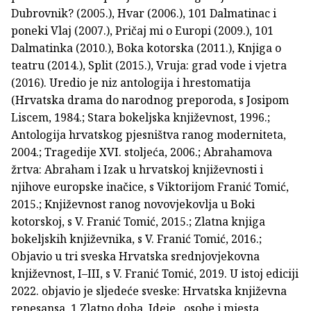
Dubrovnik? (2005.), Hvar (2006.), 101 Dalmatinac i
poneki Vlaj (2007.), Pričaj mi o Europi (2009.), 101
Dalmatinka (2010.), Boka kotorska (2011.), Knjiga o
teatru (2014.), Split (2015.), Vruja: grad vode i vjetra
(2016). Uredio je niz antologija i hrestomatija
(Hrvatska drama do narodnog preporoda, s Josipom
Liscem, 1984.; Stara bokeljska književnost, 1996.;
Antologija hrvatskog pjesništva ranog moderniteta,
2004.; Tragedije XVI. stoljeća, 2006.; Abrahamova
žrtva: Abraham i Izak u hrvatskoj književnosti i
njihove europske inačice, s Viktorijom Franić Tomić,
2015.; Književnost ranog novovjekovlja u Boki
kotorskoj, s V. Franić Tomić, 2015.; Zlatna knjiga
bokeljskih književnika, s V. Franić Tomić, 2016.;
Objavio u tri sveska Hrvatska srednjovjekovna
književnost, I–III, s V. Franić Tomić, 2019. U istoj ediciji
2022. objavio je sljedeće sveske: Hrvatska književna
renesansa .1.Zlatno doba. Ideje , osobe i mjesta