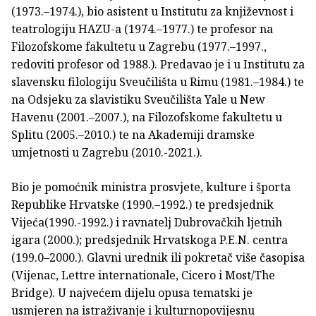
(1973.–1974.), bio asistent u Institutu za književnost i
teatrologiju HAZU-a (1974.–1977.) te profesor na
Filozofskome fakultetu u Zagrebu (1977.–1997.,
redoviti profesor od 1988.). Predavao je i u Institutu za
slavensku filologiju Sveučilišta u Rimu (1981.–1984.) te
na Odsjeku za slavistiku Sveučilišta Yale u New
Havenu (2001.–2007.), na Filozofskome fakultetu u
Splitu (2005.–2010.) te na Akademiji dramske
umjetnosti u Zagrebu (2010.-2021.).
Bio je pomoćnik ministra prosvjete, kulture i športa
Republike Hrvatske (1990.–1992.) te predsjednik
Vijeća(1990.-1992.) i ravnatelj Dubrovačkih ljetnih
igara (2000.); predsjednik Hrvatskoga P.E.N. centra
(199.0–2000.). Glavni urednik ili pokretač više časopisa
(Vijenac, Lettre internationale, Cicero i Most/The
Bridge). U najvećem dijelu opusa tematski je
usmjeren na istraživanje i kulturnopovijesnu