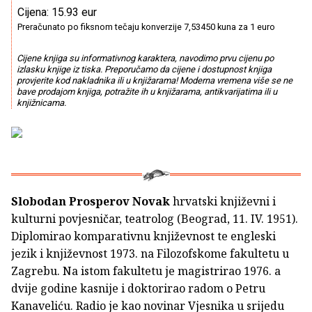
Cijena: 15.93 eur
Preračunato po fiksnom tečaju konverzije 7,53450 kuna za 1 euro
Cijene knjiga su informativnog karaktera, navodimo prvu cijenu po
izlasku knjige iz tiska. Preporučamo da cijene i dostupnost knjiga
provjerite kod nakladnika ili u knjižarama! Moderna vremena više se ne
bave prodajom knjiga, potražite ih u knjižarama, antikvarijatima ili u
knjižnicama.
Slobodan Prosperov Novak
hrvatski književni i
kulturni povjesničar, teatrolog (Beograd, 11. IV. 1951).
Diplomirao komparativnu književnost te engleski
jezik i književnost 1973. na Filozofskome fakultetu u
Zagrebu. Na istom fakultetu je magistrirao 1976. a
dvije godine kasnije i doktorirao radom o Petru
Kanaveliću. Radio je kao novinar Vjesnika u srijedu