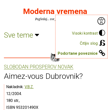
Moderna vremena
Pogledaj... sve je puno knjiga.
Sve teme
Visoki kontrast
Čitljiv slog
Podcrtane poveznice
SLOBODAN PROSPEROV NOVAK
Aimez-vous Dubrovnik?
Nakladnik:
V.B.Z.
12/2004.
180 str.,
ISBN 953201490X