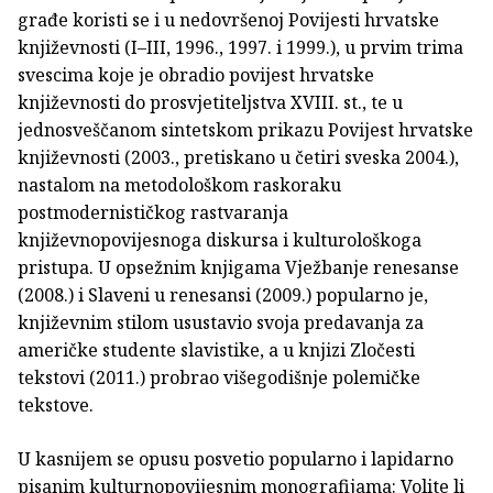
građe koristi se i u nedovršenoj Povijesti hrvatske
književnosti (I–III, 1996., 1997. i 1999.), u prvim trima
svescima koje je obradio povijest hrvatske
književnosti do prosvjetiteljstva XVIII. st., te u
jednosveščanom sintetskom prikazu Povijest hrvatske
književnosti (2003., pretiskano u četiri sveska 2004.),
nastalom na metodološkom raskoraku
postmodernističkog rastvaranja
književnopovijesnoga diskursa i kulturološkoga
pristupa. U opsežnim knjigama Vježbanje renesanse
(2008.) i Slaveni u renesansi (2009.) popularno je,
književnim stilom usustavio svoja predavanja za
američke studente slavistike, a u knjizi Zločesti
tekstovi (2011.) probrao višegodišnje polemičke
tekstove.
U kasnijem se opusu posvetio popularno i lapidarno
pisanim kulturnopovijesnim monografijama: Volite li