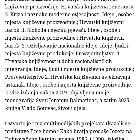
književne proizvodnje; Hrvatska književna renesansa.
2. Kriza i naznake moderne osjećajnosti. Ideje , osobe i
mjesta književne proizvodnje.; Hrvatski književni
barok .1. Sloboda i njezini pjevači. Ideje , osobe i
mjesta književne proizvodnje.; Hrvatski književni
barok. 2. Oživljavanje nacionalne ideje. Ideje, ljudi i
mjesta književne produkcije; Prosvjetiteljstvo, 1.
Hrvatska književnost u doba racionalističkih
integracija. Ideje, ljudi i mjesta književne produkcije.;
Prosvjetiteljstvo 2. Hrvatska književnici uvježbavaju
ustanak. Ideje , osobe i mjesta književne proizvodnje.
U više izdanja nakon 2019. objavljena mu je
monografija Sveti Jeronim Dalmatinac, a zatim 2025.
knjiga Vlado Gotovac, život i djela.
Ostvario je i niz multimedijskih projekata (kazališne
predstave Ecce homo i Kako bratja prodaše Jozefa na
Dubrovačkim ljetnim igrama 1985. i 1990., izložba