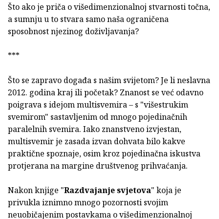
Što ako je priča o višedimenzionalnoj stvarnosti točna,
a sumnju u to stvara samo naša ograničena
sposobnost njezinog doživljavanja?
***
Što se zapravo događa s našim svijetom? Je li neslavna
2012. godina kraj ili početak? Znanost se već odavno
poigrava s idejom multisvemira – s "višestrukim
svemirom" sastavljenim od mnogo pojedinačnih
paralelnih svemira. Iako znanstveno izvjestan,
multisvemir je zasada izvan dohvata bilo kakve
praktične spoznaje, osim kroz pojedinačna iskustva
protjerana na margine društvenog prihvaćanja.
Nakon knjige "
Razdvajanje svjetova
" koja je
privukla iznimno mnogo pozornosti svojim
neuobičajenim postavkama o višedimenzionalnoj