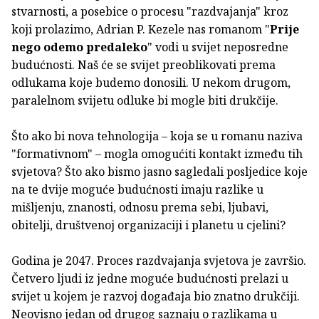
stvarnosti, a posebice o procesu "razdvajanja" kroz
koji prolazimo, Adrian P. Kezele nas romanom "
Prije
nego odemo predaleko
" vodi u svijet neposredne
budućnosti. Naš će se svijet preoblikovati prema
odlukama koje budemo donosili. U nekom drugom,
paralelnom svijetu odluke bi mogle biti drukčije.
Što ako bi nova tehnologija – koja se u romanu naziva
"formativnom" – mogla omogućiti kontakt između tih
svjetova? Što ako bismo jasno sagledali posljedice koje
na te dvije moguće budućnosti imaju razlike u
mišljenju, znanosti, odnosu prema sebi, ljubavi,
obitelji, društvenoj organizaciji i planetu u cjelini?
Godina je 2047. Proces razdvajanja svjetova je završio.
Četvero ljudi iz jedne moguće budućnosti prelazi u
svijet u kojem je razvoj događaja bio znatno drukčiji.
Neovisno jedan od drugog saznaju o razlikama u