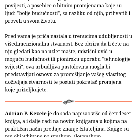
povijesti, a posebice o bitnim promjenama koje su
ljudi "bolje budućnosti", za razliku od njih, prihvatili i
proveli u svom životu.
Pred vama je priča nastala u trenucima udubljenosti u
višedimenzionalnu stvarnost. Bez obzira da li ćete na
nju gledati kao na uzlet mašte, mistični uvid u
moguću budućnost ili pionirsku uporabu "tehnologije
svijesti", ova uzbudljiva pustolovina mogla bi
predstavljati osnovu za promišljanje vašeg vlastitog
doživljaja stvarnosti te postati pokretač promjena
koje priželjkujete.
Adrian P. Kezele
je do sada napisao više od četrdeset
knjiga, a i dalje radi na novim knjigama u kojima na
praktičan način predaje znanje čitateljima. Knjige su
mu objavljivane na srpskom, slovenskom,