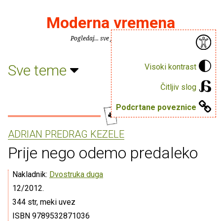
Moderna vremena
Pogledaj... sve je puno knjiga.
Sve teme
Visoki kontrast
Čitljiv slog
Podcrtane poveznice
ADRIAN PREDRAG KEZELE
Prije nego odemo predaleko
Nakladnik:
Dvostruka duga
12/2012.
344 str, meki uvez
ISBN 9789532871036