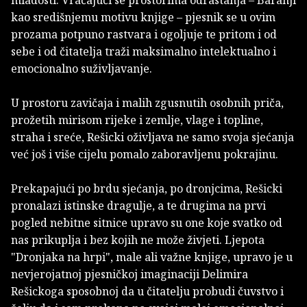
mladosti. Vraćajući se prostorima odrastanja – Baranji
kao središnjemu motivu knjige – pjesnik se u ovim
prozama potpuno rastvara i ogoljuje te pritom i od
sebe i od čitatelja traži maksimalno intelektualno i
emocionalno suživljavanje.
U prostoru zavičaja i malih zgusnutih osobnih priča,
prožetih mirisom rijeke i zemlje, vlage i topline,
straha i sreće, Rešicki oživljava ne samo svoja sjećanja
već još i više cijelu pomalo zaboravljenu pokrajinu.
Prekapajući po brdu sjećanja, po dronjcima, Rešicki
pronalazi istinske dragulje, a te drugima na prvi
pogled nebitne sitnice upravo su one koje svatko od
nas prikuplja i bez kojih ne može živjeti. Ljepota
"Dronjaka na hrpi", male ali važne knjige, upravo je u
nevjerojatnoj pjesničkoj imaginaciji Delimira
Rešickoga sposobnoj da u čitatelju probudi čuvstvo i