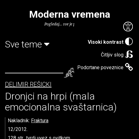
Moderna vremena
Pogledaj... sve je puno knjiga.
Sve teme
Visoki kontrast
Čitljiv slog
Podcrtane poveznice
DELIMIR REŠICKI
Dronjci na hrpi (mala
emocionalna svaštarnica)
Nakladnik:
Fraktura
12/2012.
128 str., tvrdi uvez s ovitkom