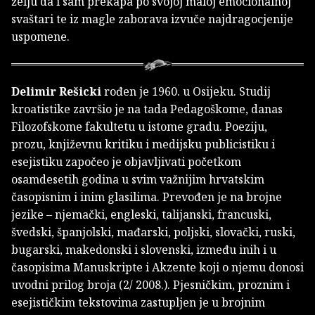
želju da i sam prekapa po svojoj maloj emocionalnoj
svaštari te iz magle zaborava izvuče najdragocjenije
uspomene.
Delimir Rešicki
rođen je 1960. u Osijeku. Studij
kroatistike završio je na tada Pedagoškome, danas
Filozofskome fakultetu u istome gradu. Poeziju,
prozu, književnu kritiku i medijsku publicistiku i
esejistiku započeo je objavljivati početkom
osamdesetih godina u svim važnijim hrvatskim
časopisnim i inim glasilima. Prevođen je na brojne
jezike – njemački, engleski, talijanski, francuski,
švedski, španjolski, mađarski, poljski, slovački, ruski,
bugarski, makedonski i slovenski, između inih i u
časopisima Manuskripte i Akzente koji o njemu donosi
uvodni prilog broja (2/ 2008.). Pjesničkim, proznim i
esejističkim tekstovima zastupljen je u brojnim