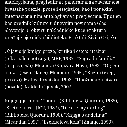
antologijama, pregledima i panoramama suvremene
hrvatske poezije, proze i esejistike, kao i ponekim
inter­nacionalnim antologijama i pregledima. Uposlen
kao urednik kulture u dnevnim novinama Glas
Slavonije. U okviru nakladničke kuće Fraktura
uređuje pjesničku biblioteku Fraktali. Živi u Osijeku.
Objavio je knjige proze, kritika i eseja: "Tišina"
(tekstualna potraga), MKP, 1985.; "Sagrada familia"
(pripovijesti), Meandar/Knjižara Nova, 1993.; "Ogledi
o tuzi" (eseji, članci), Meandar, 1995.; "Bližnji (eseji,
prikazi), Matica hrvatska, 1998.; "Ubožnica za utvare"
(novele), Naklada Ljevak, 2007.
Knjige pjesama: "Gnomi" (Biblioteka Quorum, 1985),
"Sretne ulice" (ICR, 1987), "Die die my darling"
(Biblioteka Quorum, 1990), "Knjiga o anđelima"
(Meandar, 1997), "Ezekijelova kola" (Znanje, 1999),