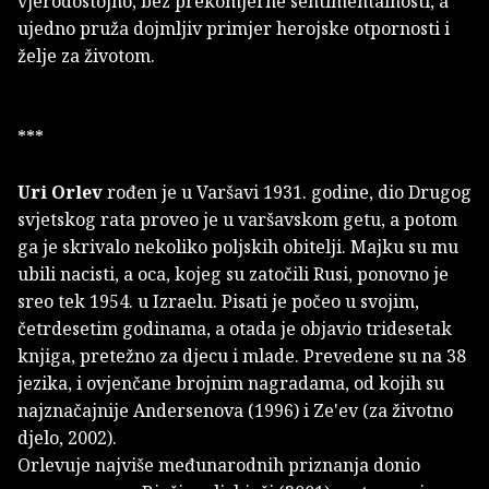
vjerodostojno, bez prekomjerne sentimentalnosti, a
ujedno pruža dojmljiv primjer herojske otpornosti i
želje za životom.
***
Uri Orlev
rođen je u Varšavi 1931. godine, dio Drugog
svjetskog rata proveo je u varšavskom getu, a potom
ga je skrivalo nekoliko poljskih obitelji. Majku su mu
ubili nacisti, a oca, kojeg su zatočili Rusi, ponovno je
sreo tek 1954. u Izraelu. Pisati je počeo u svojim,
četrdesetim godinama, a otada je objavio tridesetak
knjiga, pretežno za djecu i mlade. Prevedene su na 38
jezika, i ovjenčane brojnim nagradama, od kojih su
najznačajnije Andersenova (1996) i Ze'ev (za životno
djelo, 2002).
Orlevuje najviše međunarodnih priznanja donio