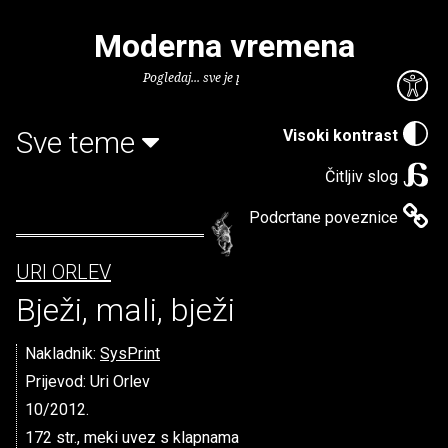
Moderna vremena
Pogledaj... sve je puno knjiga.
Sve teme
Visoki kontrast
Čitljiv slog
Podcrtane poveznice
URI ORLEV
Bježi, mali, bježi
Nakladnik:
SysPrint
Prijevod: Uri Orlev
10/2012.
172 str., meki uvez s klapnama