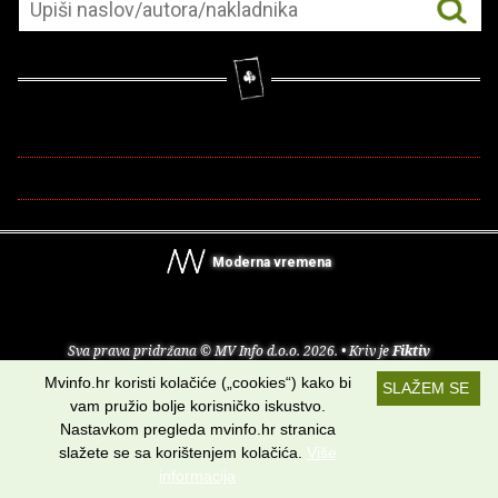
Moderna vremena
Sva prava pridržana © MV Info d.o.o. 2026. • Kriv je
Fiktiv
Mvinfo.hr koristi kolačiće („cookies“) kako bi
SLAŽEM SE
O nama
•
Pomoć
•
Uvjeti korištenja
•
RSS kanali
vam pružio bolje korisničko iskustvo.
Nastavkom pregleda mvinfo.hr stranica
Potraži nas na:
slažete se sa korištenjem kolačića.
Više
informacija