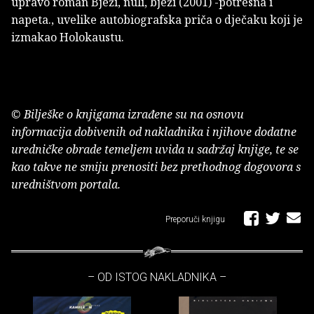
upravo roman Bježi, nuli, bježi (2001) -potresna i
napeta., uvelike autobiografska priča o dječaku koji je
izmakao Holokaustu.
© Bilješke o knjigama izrađene su na osnovu
informacija dobivenih od nakladnika i njihove dodatne
uredničke obrade temeljem uvida u sadržaj knjige, te se
kao takve ne smiju prenositi bez prethodnog dogovora s
uredništvom portala.
Preporuči knjigu
– OD ISTOG NAKLADNIKA –