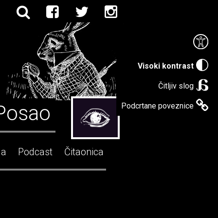
Visoki kontrast
Čitljiv slog
Posao
Podcrtane poveznice
ga
Podcast
Čitaonica