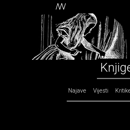
Knjig
Najave
Vijesti
Kritik