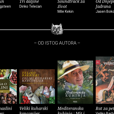
un
Tri daljine
Soundtrack za
Od Dnjep
život
Jadrana
ngsteen
Dinko Telećan
Mile Kekin
Jasen Bok
– OD ISTOG AUTORA –
maslini
Veliki kuharski
Mediteranska
Rat za pe
kanconijer
kuhinja : Mit i
eri
Veljko Barbi