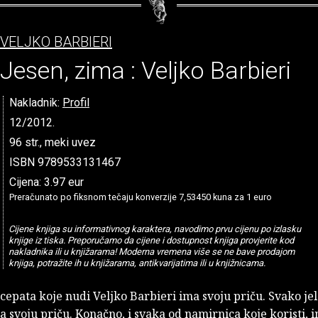
VELJKO BARBIERI
Jesen, zima : Veljko Barbieri
Nakladnik:
Profil
12/2012.
96 str., meki uvez
ISBN 9789533131467
Cijena: 3.97 eur
Preračunato po fiksnom tečaju konverzije 7,53450 kuna za 1 euro
Cijene knjiga su informativnog karaktera, navodimo prvu cijenu po izlasku
knjige iz tiska. Preporučamo da cijene i dostupnost knjiga provjerite kod
nakladnika ili u knjižarama! Moderna vremena više se ne bave prodajom
knjiga, potražite ih u knjižarama, antikvarijatima ili u knjižnicama.
cepata koje nudi Veljko Barbieri ima svoju priču. Svako je
 svoju priču. Konačno, i svaka od namirnica koje koristi, 