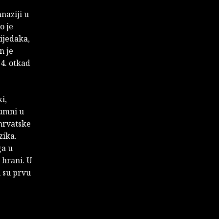
naziji u
o je
vijedaka,
n je
4. otkad
i,
lumni u
 hrvatske
zika.
ga u
 hrani. U
i su prvu