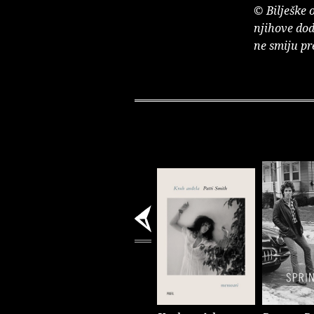
© Bilješke 
njihove dod
ne smiju pr