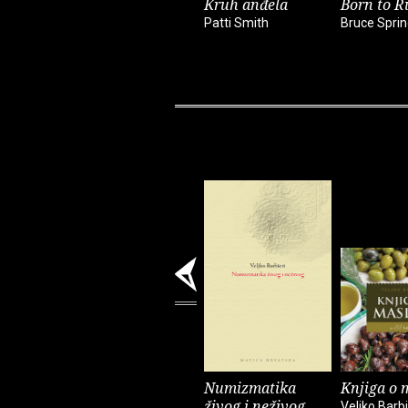
Kruh anđela
Born to R
Patti Smith
Bruce Spri
Numizmatika
Knjiga o 
živog i neživog
Veljko Barbi