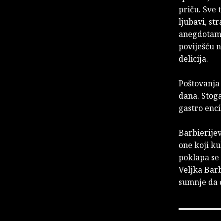
priču. Sve 
ljubavi, st
anegdotama 
poviješću n
delicija.
Poštovanja 
dana. Stoga
gastro enci
Barbierijev
one koji ku
poklapa se
Veljka Barb
sumnje da ć