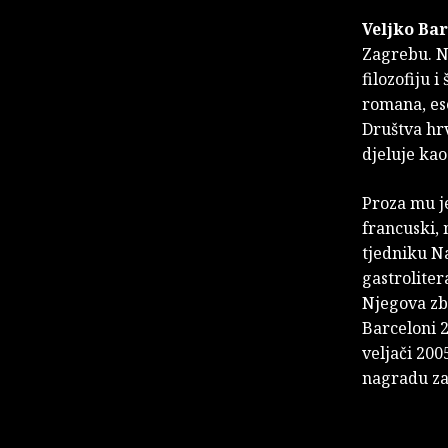
Veljko Ba
Zagrebu. N
filozofiju 
romana, ese
Društva hr
djeluje kao
Proza mu je
francuski, 
tjedniku Na
gastroliter
Njegova zb
Barceloni 2
veljači 200
nagradu za