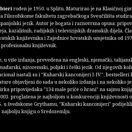
rbieri
rođen je 1950. u Splitu. Maturirao je na Klasičnoj gim
a Filozofskome fakultetu zagrebačkoga Sveučilišta studira
i španjolski jezik. Autor je bogata i raznovrsna opusa: pripo
ja, kazališnih, radijskih i televizijskih dramskih dijela. Čla
vatskih književnika i Zajednice hrvatskih umjetnika od 197
 profesionalni književnik.
, u više izdanja, prevedena na engleski, njemački, talijansk
mađarski, nizozemski, poljski i češki jezik. Od njegovih ko
cional nastali su i "Kuharski kanconijeri I-IV.", bestselleri
ature objavljeni do sada u nekoliko izdanja i na nekoliko je
irka pripovijedaka "134 male priče o hrani" na sajmu knji
003. proglašena je najboljom u konkurenciji književnosti o
5. u švedskome Grythamu, "Kuharski kanconijeri" podijelil
 najbolju knjigu o Sredozemlju.