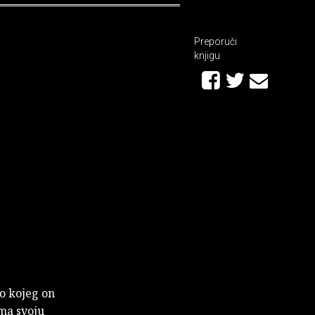
Preporuči
knjigu
lo kojeg on
ima svoju