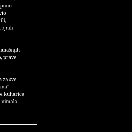
s puno
vio
li,
rojnih
današnjih
o, prave
a za sve
zima"
ne kuharice
a nimalo