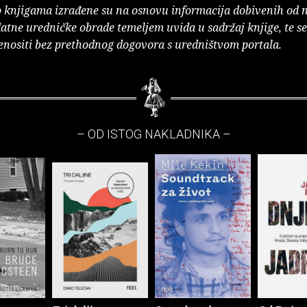
o knjigama izrađene su na osnovu informacija dobivenih od 
atne uredničke obrade temeljem uvida u sadržaj knjige, te s
enositi bez prethodnog dogovora s uredništvom portala.
– OD ISTOG NAKLADNIKA –