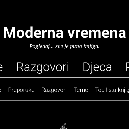
Moderna vremena
Pogledaj... sve je puno knjiga.
e
Razgovori
Djeca
e
Preporuke
Razgovori
Teme
Top lista knji