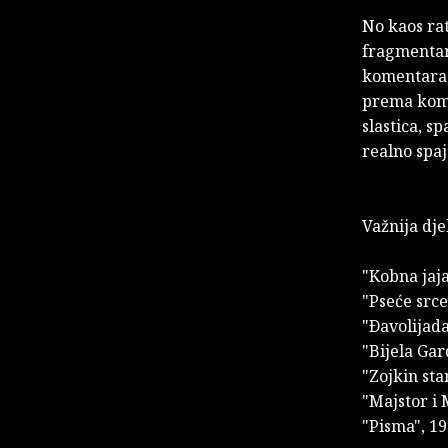
No kaos rat
fragmentarn
komentara,
prema komfo
slastica, s
realno spaj
Važnija dje
"Kobna jaja
"Pseće srce
"Ðavolijada
"Bijela Gar
"Zojkin sta
"Majstor i 
"Pisma", 19