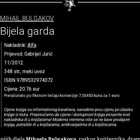
MIHAIL BULGAKOV
Bijela garda
Nakladnik:
Alfa
Prijevod: Gabrijel Jurić
11/2012.
348 str., meki uvez
ISBN 9789532974072
Cijena: 20.76 eur
Preračunato po fiksnom tečaju konverzije 7,53450 kuna za 1 euro
Cijene knjiga su informativnog karaktera, navodimo prvu cijenu po izlasku
knjige iz tiska. Preporučamo da cijene i dostupnost knjiga provjerite kod
nakladnika ili u knjižarama! Moderna vremena više se ne bave prodajom
knjiga, potražite ih u knjižarama, antikvarijatima ili u knjižnicama.
nijih djela
Mihaela Bulgakova
, ruskog književnika, dra