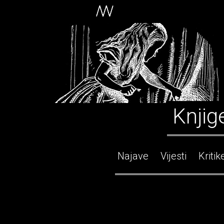
Knjig
Najave
Vijesti
Kritik