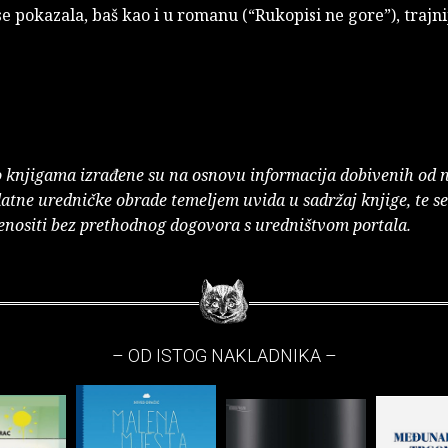
e pokazala, baš kao i u romanu (“Rukopisi ne gore”), trajn
o knjigama izrađene su na osnovu informacija dobivenih od 
atne uredničke obrade temeljem uvida u sadržaj knjige, te s
enositi bez prethodnog dogovora s uredništvom portala.
– OD ISTOG NAKLADNIKA –