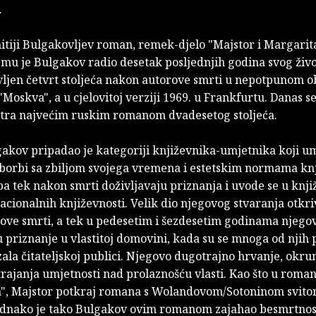
.
tiji Bulgakovljev roman, remek-djelo "Majstor i Margarita
emu je Bulgakov radio desetak posljednjih godina svog živo
vljen četvrt stoljeća nakon autorove smrti u nepotpunom ob
"Moskva", a u cjelovitoj verziji 1969. u Frankfurtu. Danas se
ra najvećim ruskim romanom dvadesetog stoljeća.
gakov pripadao je kategoriji književnika-umjetnika koji u
borbi sa zbiljom svojega vremena i estetskim normama kn
pa tek nakon smrti doživljavaju priznanja i uvode se u knj
cionalnih književnosti. Velik dio njegovog stvaranja otkri
ove smrti, a tek u pedesetim i šezdesetim godinama njegov
u priznanje u vlastitoj domovini, kada su se mnoga od njih 
ala čitateljskoj publici. Njegovo dugotrajno hrvanje, okru
rajanja umjetnosti nad prolaznošću vlasti. Kao što u roma
a", Majstor potkraj romana s Wolandovom/Sotoninom svito
jednako je tako Bulgakov ovim romanom zajahao besmrtnost