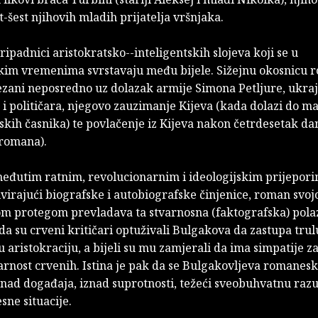
t-šest njihovih mladih prijatelja vršnjaka.
pripadnici aristokratsko--inteligentskih slojeva koji se u
kim vremenima svrstavaju među bijele. Sižejnu okosnicu 
ezani neposredno uz dolazak armije Simona Petljure, ukra
i političara, njegovo zauzimanje Kijeva (kada dolazi do m
skih časnika) te povlačenje iz Kijeva nakon četrdesetak da
 romana).
međutim ratnim, revolucionarnim i ideologijskim prijepori
virajući biografske i autobiografske činjenice, roman svo
m protegom prevladava ta stvarnosna (faktografska) polaz
da su crveni kritičari optuživali Bulgakova da zastupa trul
aristokraciju, a bijeli su mu zamjerali da ima simpatije z
rnost crvenih. Istina je pak da se Bulgakovljeva romanesk
iznad događaja, iznad suprotnosti, težeći sveobuhvatnu raz
sne situacije.