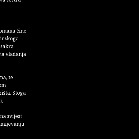
romana čine
jinskoga
asakra
na vladanja
ma, te
jom
išta. Stoga
u,
a
na svijest
umijevanju