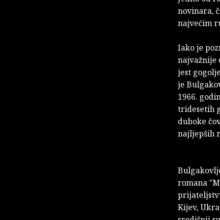
novinara, č
najvećim r
Iako je poz
najvažnije 
jest gogolj
je Bulgakov
1966. godin
tridesetih 
duboke čovj
najljepših 
Bulgakovl
romana "Maj
prijateljst
Kijev, Ukra
središnji s