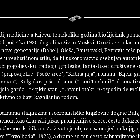
dij medicine u Kijevu, te nekoliko godina bio liječnik po m
Od početka 1920-ih godina živi u Moskvi. Druži se s mladim
nove generacije (Babelj, Oleša, Paustovski, Petrov) i piše 
e u realističnom stilu, da bi uskoro razvio osebujan autorski
ći gogoljevsku tradiciju groteske, fantastike i društvene sa
(pripovijetke "Pseće srce", "Kobna jaja", romani "Bijela ga
roman"), Bulgakov piše i drame ("Dani Turbinih", dramatiz
ela garda", "Zojkin stan", "Crveni otok", "Gospodin de Mol
aktivno se bavi kazališnim radom.
odinama staljinizma i socrealističke književne dogme Bulg
avnom kao dramski pisac promjenljive sreće, često dolazeć
službenom kritikom. Za života je objavio samo jednu knjigu
ke "Ðavolijada", 1925), a drame su mu često zabranjivane il