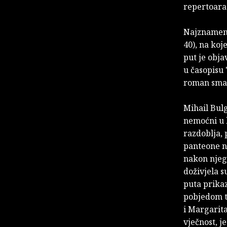
repertoara
Najznameni
40), na koj
put je obja
u časopisu 
roman smat
Mihail Bul
nemoćni u 
razdoblja, 
panteone na
nakon njeg
doživjela s
puta prikaz
pobjedom t
i Margarit
vječnost, 