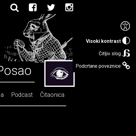
Visoki kontrast
Čitljiv slog
Posao
Podcrtane poveznice
ga
Podcast
Čitaonica