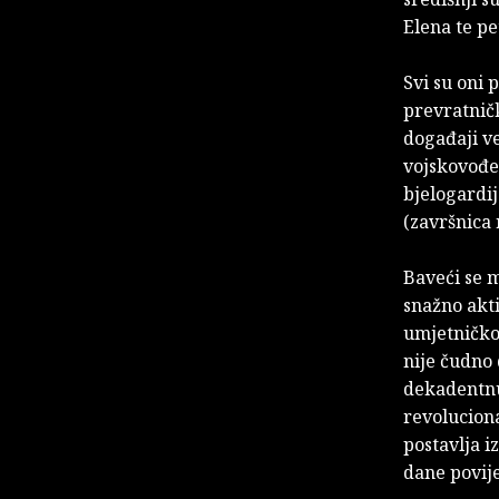
Elena te pe
Svi su oni 
prevratnič
događaji v
vojskovođe 
bjelogardij
(završnica
Baveći se 
snažno akti
umjetničko
nije čudno 
dekadentnu 
revoluciona
postavlja 
dane povije