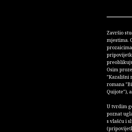
Završio stu
mjestima. 
prozaicima 
pripovijetk
preoblikuju
Osim proze 
"Kazališni 
romana "Bij
Quijote"), 
U tvrdim g
poznat ugl
s vlašću i 
(pripovijet