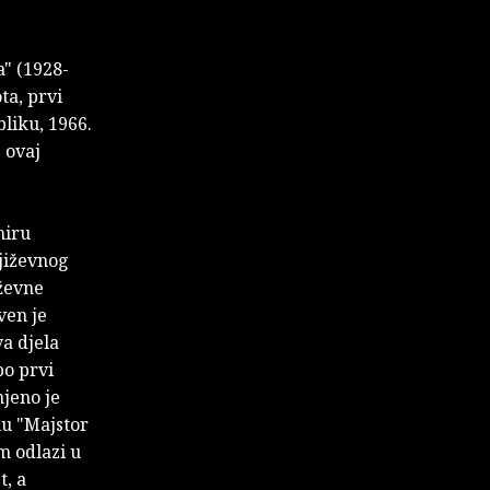
" (1928-
ta, prvi
liku, 1966.
 ovaj
miru
jiževnog
iževne
ven je
a djela
po prvi
njeno je
nu "Majstor
m odlazi u
, a