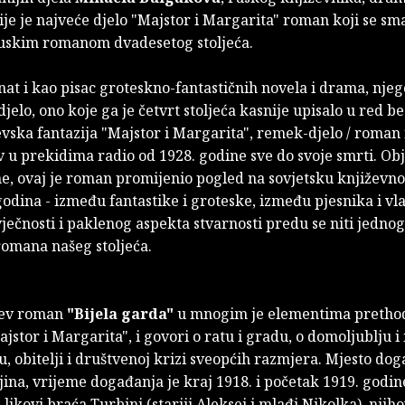
ije je najveće djelo
"Majstor i Margarita"
roman koji se sm
uskim romanom dvadesetog stoljeća.
nat i kao pisac groteskno-fantastičnih novela i drama, nje
djelo, ono koje ga je četvrt stoljeća kasnije upisalo u red b
evska fantazija "Majstor i Margarita", remek-djelo / roma
 u prekidima radio od 1928. godine sve do svoje smrti. Obj
e, ovaj je roman promijenio pogled na sovjetsku književno
godina - između fantastike i groteske, između pjesnika i vl
ečnosti i paklenog aspekta stvarnosti predu se niti jednog
romana našeg stoljeća.
jev roman
"Bijela garda"
u mnogim je elementima pretho
stor i Margarita", i govori o ratu i gradu, o domoljublju i i
vu, obitelji i društvenoj krizi sveopćih razmjera. Mjesto dog
jina, vrijeme događanja je kraj 1918. i početak 1919. godin
u likovi braća Turbini (stariji Aleksej i mlađi Nikolka), njih