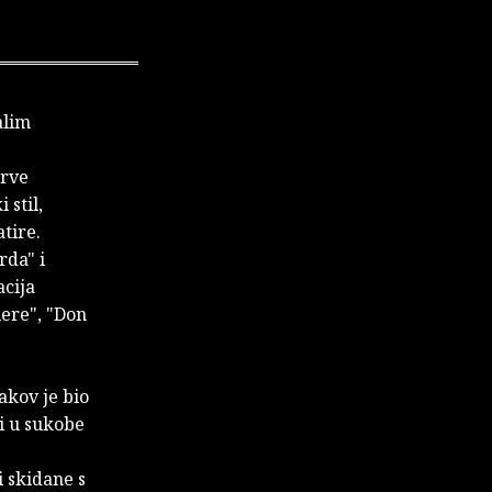
alim
prve
 stil,
tire.
rda" i
acija
iere", "Don
akov je bio
i u sukobe
i skidane s