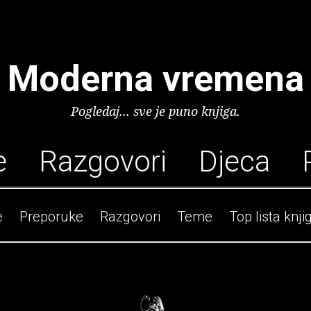
Moderna vremena
Pogledaj... sve je puno knjiga.
e
Razgovori
Djeca
e
Preporuke
Razgovori
Teme
Top lista knji