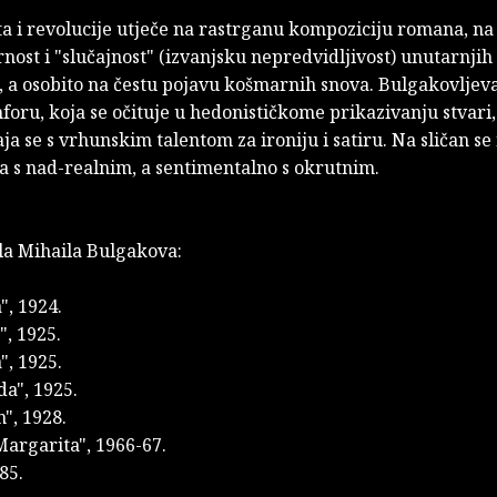
a i revolucije utječe na rastrganu kompoziciju romana, na
ost i "slučajnost" (izvanjsku nepredvidljivost) unutarnjih
 a osobito na čestu pojavu košmarnih snova. Bulgakovljeva
ru, koja se očituje u hedonističkome prikazivanju stvari,
paja se s vrhunskim talentom za ironiju i satiru. Na sličan se
a s nad-realnim, a sentimentalno s okrutnim.
la Mihaila Bulgakova:
", 1924.
", 1925.
", 1925.
da", 1925.
n", 1928.
Margarita", 1966-67.
85.