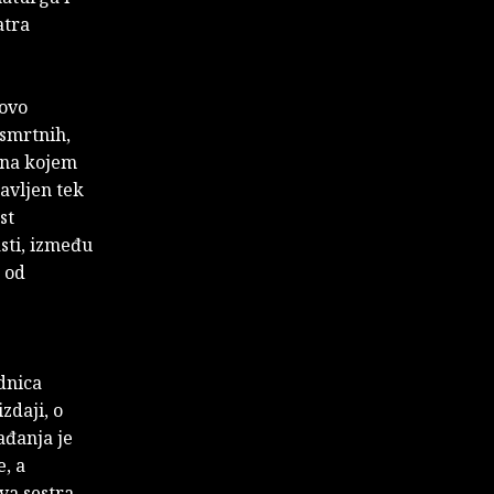
atra
govo
esmrtnih,
n na kojem
avljen tek
st
asti, između
 od
dnica
zdaji, o
ađanja je
e, a
ova sestra