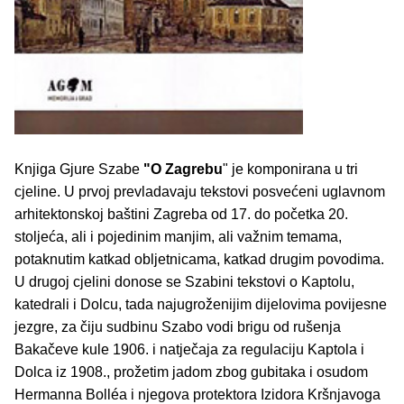
Knjiga Gjure Szabe
"O Zagrebu
" je komponirana u tri
cjeline. U prvoj prevladavaju tekstovi posvećeni uglavnom
arhitektonskoj baštini Zagreba od 17. do početka 20.
stoljeća, ali i pojedinim manjim, ali važnim temama,
potaknutim katkad obljetnicama, katkad drugim povodima.
U drugoj cjelini donose se Szabini tekstovi o Kaptolu,
katedrali i Dolcu, tada najugroženijim dijelovima povijesne
jezgre, za čiju sudbinu Szabo vodi brigu od rušenja
Bakačeve kule 1906. i natječaja za regulaciju Kaptola i
Dolca iz 1908., prožetim jadom zbog gubitaka i osudom
Hermanna Bolléa i njegova protektora Izidora Kršnjavoga