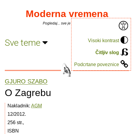
Moderna vremena
Pogledaj... sve je puno knjiga.
Sve teme
Visoki kontrast
Čitljiv slog
Podcrtane poveznice
GJURO SZABO
O Zagrebu
Nakladnik:
AGM
12/2012.
256 str.,
ISBN