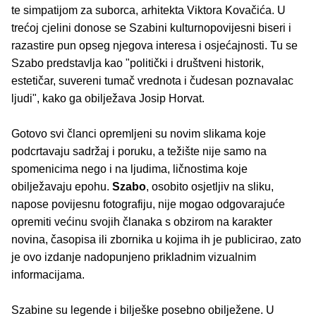
te simpatijom za suborca, arhitekta Viktora Kovačića. U
trećoj cjelini donose se Szabini kulturnopovijesni biseri i
razastire pun opseg njegova interesa i osjećajnosti. Tu se
Szabo predstavlja kao "politički i društveni historik,
estetičar, suvereni tumač vrednota i čudesan poznavalac
ljudi", kako ga obilježava Josip Horvat.
Gotovo svi članci opremljeni su novim slikama koje
podcrtavaju sadržaj i poruku, a težište nije samo na
spomenicima nego i na ljudima, ličnostima koje
obilježavaju epohu.
Szabo
, osobito osjetljiv na sliku,
napose povijesnu fotografiju, nije mogao odgovarajuće
opremiti većinu svojih članaka s obzirom na karakter
novina, časopisa ili zbornika u kojima ih je publicirao, zato
je ovo izdanje nadopunjeno prikladnim vizualnim
informacijama.
Szabine su legende i bilješke posebno obilježene. U