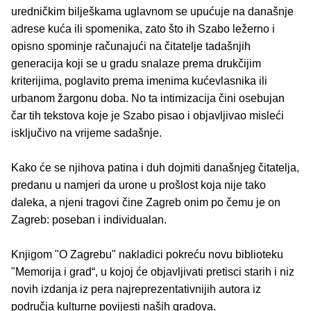
uredničkim bilješkama uglavnom se upućuje na današnje
adrese kuća ili spomenika, zato što ih Szabo ležerno i
opisno spominje računajući na čitatelje tadašnjih
generacija koji se u gradu snalaze prema drukčijim
kriterijima, poglavito prema imenima kućevlasnika ili
urbanom žargonu doba. No ta intimizacija čini osebujan
čar tih tekstova koje je Szabo pisao i objavljivao misleći
isključivo na vrijeme sadašnje.
Kako će se njihova patina i duh dojmiti današnjeg čitatelja,
predanu u namjeri da urone u prošlost koja nije tako
daleka, a njeni tragovi čine Zagreb onim po čemu je on
Zagreb: poseban i individualan.
Knjigom "O Zagrebu" nakladici pokreću novu biblioteku
"Memorija i grad“, u kojoj će objavljivati pretisci starih i niz
novih izdanja iz pera najreprezentativnijih autora iz
područja kulturne povijesti naših gradova.