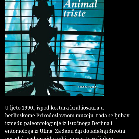
U ljeto 1990., ispod kostura brahiosaura u
berlinskome Prirodoslovnom muzeju, rađa se ljubav
između paleontologinje iz Istočnoga Berlina i
entomologa iz Ulma. Za ženu čiji dotadašnji životni
poredak padom zida gubi smisao, ta se ljubav