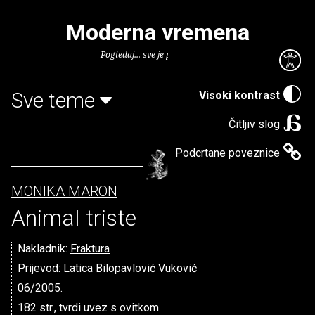
Moderna vremena
Pogledaj... sve je puno knjiga.
Sve teme
Visoki kontrast
Čitljiv slog
Podcrtane poveznice
MONIKA MARON
Animal triste
Nakladnik:
Fraktura
Prijevod: Latica Bilopavlović Vuković
06/2005.
182 str., tvrdi uvez s ovitkom