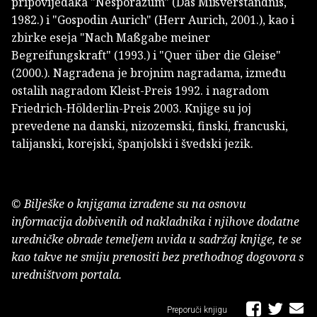
pripovijedaka "Nesporazum" (Das Mißverständnis,
1982.) i "Gospodin Aurich" (Herr Aurich, 2001.), kao i
zbirke eseja "Nach Maßgabe meiner
Begreifungskraft" (1993.) i "Quer über die Gleise"
(2000.). Nagrađena je brojnim nagradama, između
ostalih nagradom Kleist-Preis 1992. i nagradom
Friedrich-Hölderlin-Preis 2003. Knjige su joj
prevedene na danski, nizozemski, finski, francuski,
talijanski, korejski, španjolski i švedski jezik.
© Bilješke o knjigama izrađene su na osnovu
informacija dobivenih od nakladnika i njihove dodatne
uredničke obrade temeljem uvida u sadržaj knjige, te se
kao takve ne smiju prenositi bez prethodnog dogovora s
uredništvom portala.
Preporuči knjigu