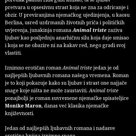
pretvara u opsesivnu strast koja ne zna za odricanje i
obzir. U previranjima njemačkog ujedinjenja, u kaosu
Berlina, usred uzdrmanih životnih priča i političkih
uvjerenja, junakinja romana
Animal triste
zaziva
ljubav kao posljednju anarhičnu silu koja daje smisao
i koja se ne obazire ni na kakav red, nego gradi svoj
vlastiti.
Iznimno erotičan roman
Animal triste
jedan je od
najljepših ljubavnih romana našega vremena. Roman
je to koji pokazuje kako su ljubav i strast one najjače
snage koje ništa ne može zaustaviti.
Animal triste
ponajbolji je roman suvremene njemačke spisateljice
Monike Maron
, danas već klasika njemačke
književnosti.
Jedan od najljepših ljubavnih romana i nadasve
erotična knjiga iznimne snage.