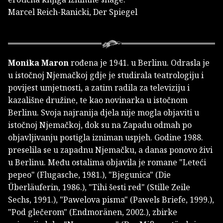
Marcel Reich-Ranicki, Der Spiegel
Monika Maron
rođena je 1941. u Berlinu. Odrasla je
u istočnoj Njemačkoj gdje je studirala teatrologiju i
povijest umjetnosti, a zatim radila za televiziju i
kazališne družine, te kao novinarka u istočnom
Berlinu. Svoja najranija djela nije mogla objaviti u
istočnoj Njemačkoj, dok su na Zapadu odmah po
objavljivanju postigla izniman uspjeh. Godine 1988.
preselila se u zapadnu Njemačku, a danas ponovo živi
u Berlinu. Među ostalima objavila je romane "Leteći
pepeo" (Flugasche, 1981.), "Bjegunica" (Die
Überläuferin, 1986.), "Tihi šesti red" (Stille Zeile
Sechs, 1991.), "Pawelova pisma" (Pawels Briefe, 1999.),
"Pod glečerom" (Endmoränen, 2002.), zbirke