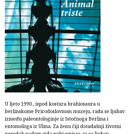
U ljeto 1990., ispod kostura brahiosaura u
berlinskome Prirodoslovnom muzeju, rađa se ljubav
između paleontologinje iz Istočnoga Berlina i
entomologa iz Ulma. Za ženu čiji dotadašnji životni
poredak padom zida gubi smisao, ta se ljubav