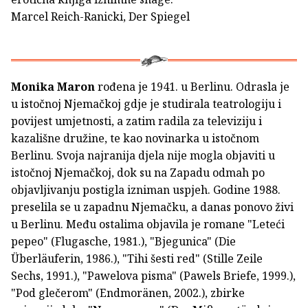
Marcel Reich-Ranicki, Der Spiegel
Monika Maron
rođena je 1941. u Berlinu. Odrasla je
u istočnoj Njemačkoj gdje je studirala teatrologiju i
povijest umjetnosti, a zatim radila za televiziju i
kazališne družine, te kao novinarka u istočnom
Berlinu. Svoja najranija djela nije mogla objaviti u
istočnoj Njemačkoj, dok su na Zapadu odmah po
objavljivanju postigla izniman uspjeh. Godine 1988.
preselila se u zapadnu Njemačku, a danas ponovo živi
u Berlinu. Među ostalima objavila je romane "Leteći
pepeo" (Flugasche, 1981.), "Bjegunica" (Die
Überläuferin, 1986.), "Tihi šesti red" (Stille Zeile
Sechs, 1991.), "Pawelova pisma" (Pawels Briefe, 1999.),
"Pod glečerom" (Endmoränen, 2002.), zbirke