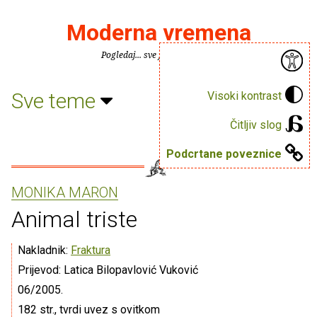
Moderna vremena
Pogledaj... sve je puno knjiga.
Sve teme
Visoki kontrast
Čitljiv slog
Podcrtane poveznice
MONIKA MARON
Animal triste
Nakladnik:
Fraktura
Prijevod: Latica Bilopavlović Vuković
06/2005.
182 str., tvrdi uvez s ovitkom