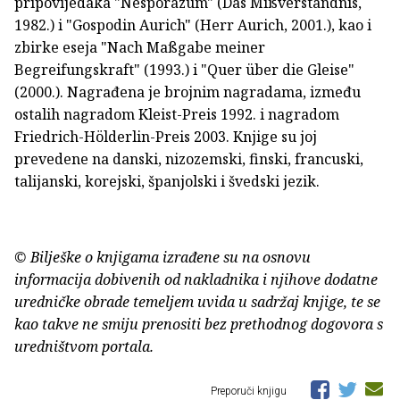
pripovijedaka "Nesporazum" (Das Mißverständnis,
1982.) i "Gospodin Aurich" (Herr Aurich, 2001.), kao i
zbirke eseja "Nach Maßgabe meiner
Begreifungskraft" (1993.) i "Quer über die Gleise"
(2000.). Nagrađena je brojnim nagradama, između
ostalih nagradom Kleist-Preis 1992. i nagradom
Friedrich-Hölderlin-Preis 2003. Knjige su joj
prevedene na danski, nizozemski, finski, francuski,
talijanski, korejski, španjolski i švedski jezik.
© Bilješke o knjigama izrađene su na osnovu
informacija dobivenih od nakladnika i njihove dodatne
uredničke obrade temeljem uvida u sadržaj knjige, te se
kao takve ne smiju prenositi bez prethodnog dogovora s
uredništvom portala.
Preporuči knjigu