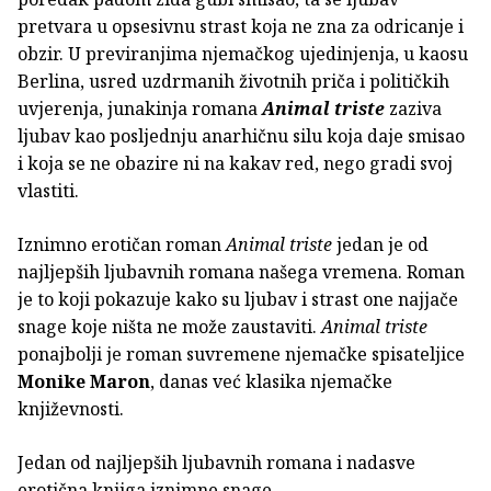
pretvara u opsesivnu strast koja ne zna za odricanje i
obzir. U previranjima njemačkog ujedinjenja, u kaosu
Berlina, usred uzdrmanih životnih priča i političkih
uvjerenja, junakinja romana
Animal triste
zaziva
ljubav kao posljednju anarhičnu silu koja daje smisao
i koja se ne obazire ni na kakav red, nego gradi svoj
vlastiti.
Iznimno erotičan roman
Animal triste
jedan je od
najljepših ljubavnih romana našega vremena. Roman
je to koji pokazuje kako su ljubav i strast one najjače
snage koje ništa ne može zaustaviti.
Animal triste
ponajbolji je roman suvremene njemačke spisateljice
Monike Maron
, danas već klasika njemačke
književnosti.
Jedan od najljepših ljubavnih romana i nadasve
erotična knjiga iznimne snage.