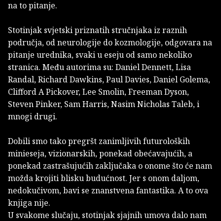
na to pitanje.
Stotinjak svjetski priznatih stručnjaka iz raznih
područja, od neurologije do kozmologije, odgovara na
pitanje urednika, svaki u eseju od samo nekoliko
stranica. Među autorima su: Daniel Dennett, Lisa
Randal, Richard Dawkins, Paul Davies, Daniel Golema,
Clifford A Pickover, Lee Smolin, Freeman Dyson,
Steven Pinker, Sam Harris, Nasim Nicholas Taleb, i
mnogi drugi.
Dobili smo tako pregršt zanimljivih futuroloških
minieseja, vizionarskih, ponekad obećavajućih, a
ponekad zastrašujućih zaključaka o onome što će nam
možda krojiti blisku budućnost. Jer s onom daljom,
nedokučivom, bavi se znanstvena fantastika. A to ova
knjiga nije.
U svakome slučaju, stotinjak sjajnih umova dalo nam