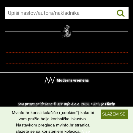
Moderna vremena
Sva prava pridržana © MV Info d.o.o. 2026. • Kriv je
Fiktiv
Mvinfo.hr koristi kolačiće („cookies“) kako bi
SLAŽEM SE
O nama
•
Pomoć
•
Uvjeti korištenja
•
RSS kanali
vam pružio bolje korisničko iskustvo.
Nastavkom pregleda mvinfo.hr stranica
Potraži nas na:
slažete se sa korištenjem kolačića.
Više