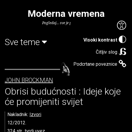
Moderna vremena
Pogledaj... sve je puno knjiga.
Sve teme
Visoki kontrast
Čitljiv slog
Podcrtane poveznice
JOHN BROCKMAN
Obrisi budućnosti : Ideje koje
će promijeniti svijet
Nakladnik:
Izvori
12/2012.
324 str., tvrdi uvez