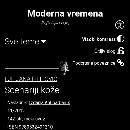
Moderna vremena
Pogledaj... sve je puno knjiga.
Sve teme
Visoki kontrast
Čitljiv slog
Podcrtane poveznice
LJILJANA FILIPOVIĆ
Scenariji kože
Nakladnik:
Izdanja Antibarbarus
11/2012.
142 str., meki uvez
ISBN 9789532491210