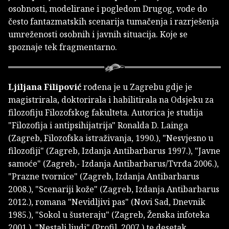
osobnosti, modelirane i pogledom Drugog, vode do
često fantazmatskih scenarija tumačenja i razrješenja
umreženosti osobnih i javnih situacija. Koje se
spoznaje tek fragmentarno.
Ljiljana Filipović
rođena je u Zagrebu gdje je
magistrirala, doktorirala i habilitirala na Odsjeku za
filozofiju Filozofskog fakulteta. Autorica je studija
"Filozofija i antipsihijatrija" Ronalda D. Lainga
(Zagreb, Filozofska istraživanja, 1990.), "Nesvjesno u
filozofiji" (Zagreb, Izdanja Antibarbarus 1997.), "Javne
samoće" (Zagreb,- Izdanja Antibarbarus/Tvrđa 2006.),
"Prazne tvornice" (Zagreb, Izdanja Antibarbarus
2008.), "Scenariji kože" (Zagreb, Izdanja Antibarbarus
2012.), romana "Nevidljivi pas" (Novi Sad, Dnevnik
1985.), "Sokol u šusteraju" (Zagreb, Ženska infoteka
2001.), "Nestali ljudi" (Profil, 2007.) te desetak