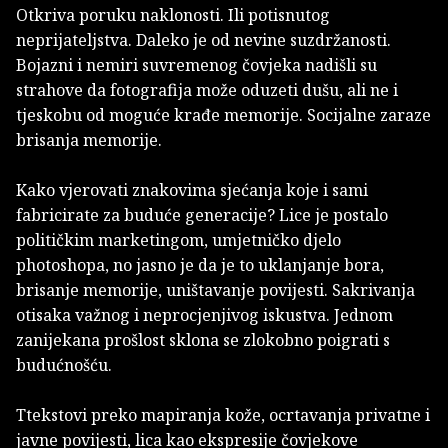
Otkriva poruku naklonosti. Ili potisnutog
neprijateljstva. Daleko je od nevine suzdržanosti.
Bojazni i nemiri suvremenog čovjeka nadišli su
strahove da fotografija može oduzeti dušu, ali ne i
tjeskobu od moguće krađe memorije. Socijalne zaraze
brisanja memorije.
Kako vjerovati znakovima sjećanja koje i sami
fabricirate za buduće generacije? Lice je postalo
političkim marketingom, umjetničko djelo
photoshopa, no jasno je da je to uklanjanje bora,
brisanje memorije, uništavanje povijesti. Sakrivanja
otisaka važnog i neprocjenjivog iskustva. Jednom
zanijekana prošlost sklona se zlokobno poigrati s
budućnošću.
Ttekstovi preko mapiranja kože, ocrtavanja privatne i
javne povijesti, lica kao ekspresije čovjekove