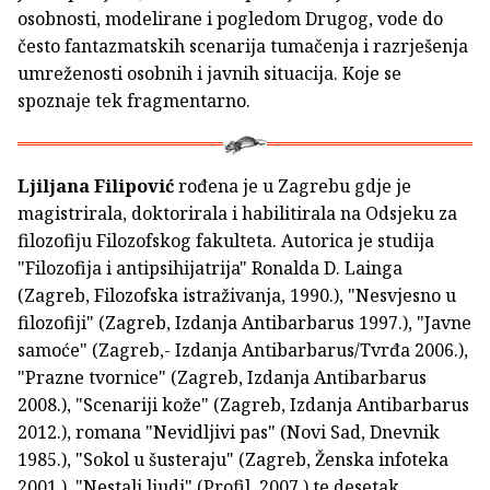
osobnosti, modelirane i pogledom Drugog, vode do
često fantazmatskih scenarija tumačenja i razrješenja
umreženosti osobnih i javnih situacija. Koje se
spoznaje tek fragmentarno.
Ljiljana Filipović
rođena je u Zagrebu gdje je
magistrirala, doktorirala i habilitirala na Odsjeku za
filozofiju Filozofskog fakulteta. Autorica je studija
"Filozofija i antipsihijatrija" Ronalda D. Lainga
(Zagreb, Filozofska istraživanja, 1990.), "Nesvjesno u
filozofiji" (Zagreb, Izdanja Antibarbarus 1997.), "Javne
samoće" (Zagreb,- Izdanja Antibarbarus/Tvrđa 2006.),
"Prazne tvornice" (Zagreb, Izdanja Antibarbarus
2008.), "Scenariji kože" (Zagreb, Izdanja Antibarbarus
2012.), romana "Nevidljivi pas" (Novi Sad, Dnevnik
1985.), "Sokol u šusteraju" (Zagreb, Ženska infoteka
2001.), "Nestali ljudi" (Profil, 2007.) te desetak