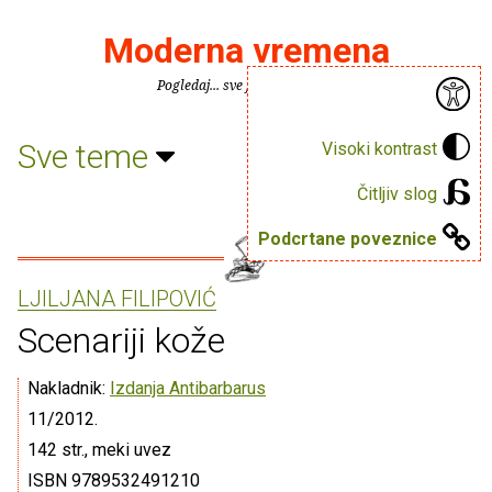
Moderna vremena
Pogledaj... sve je puno knjiga.
Sve teme
Visoki kontrast
Čitljiv slog
Podcrtane poveznice
LJILJANA FILIPOVIĆ
Scenariji kože
Nakladnik:
Izdanja Antibarbarus
11/2012.
142 str., meki uvez
ISBN 9789532491210