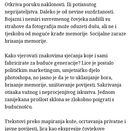
Otkriva poruku naklonosti. Ili potisnutog
neprijateljstva. Daleko je od nevine suzdržanosti.
Bojazni i nemiri suvremenog čovjeka nadišli su
strahove da fotografija može oduzeti dušu, ali ne i
tjeskobu od moguće krađe memorije. Socijalne zaraze
brisanja memorije.
Kako vjerovati znakovima sjećanja koje i sami
fabricirate za buduće generacije? Lice je postalo
političkim marketingom, umjetničko djelo
photoshopa, no jasno je da je to uklanjanje bora,
brisanje memorije, uništavanje povijesti. Sakrivanja
otisaka važnog i neprocjenjivog iskustva. Jednom
zanijekana prošlost sklona se zlokobno poigrati s
budućnošću.
Ttekstovi preko mapiranja kože, ocrtavanja privatne i
javne povijesti, lica kao ekspresije čovjekove