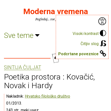
Moderna vremena
Pogledaj... sve je puno knjiga.
Sve teme
Visoki kontrast
Čitljiv slog
Podcrtane poveznice
SINTIJA ČULJAT
Poetika prostora : Kovačić,
Novak i Hardy
Nakladnik:
Hrvatsko filološko društvo
01/2013.
243 str., meki uvez