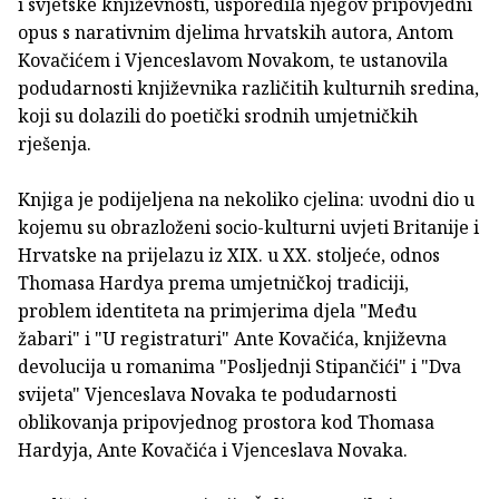
i svjetske književnosti, usporedila njegov pripovjedni
opus s narativnim djelima hrvatskih autora, Antom
Kovačićem i Vjenceslavom Novakom, te ustanovila
podudarnosti književnika različitih kulturnih sredina,
koji su dolazili do poetički srodnih umjetničkih
rješenja.
Knjiga je podijeljena na nekoliko cjelina: uvodni dio u
kojemu su obrazloženi socio-kulturni uvjeti Britanije i
Hrvatske na prijelazu iz XIX. u XX. stoljeće, odnos
Thomasa Hardya prema umjetničkoj tradiciji,
problem identiteta na primjerima djela "Među
žabari" i "U registraturi" Ante Kovačića, književna
devolucija u romanima "Posljednji Stipančići" i "Dva
svijeta" Vjenceslava Novaka te podudarnosti
oblikovanja pripovjednog prostora kod Thomasa
Hardyja, Ante Kovačića i Vjenceslava Novaka.