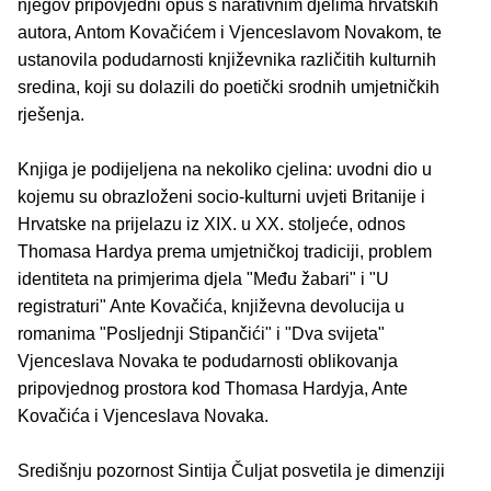
njegov pripovjedni opus s narativnim djelima hrvatskih
autora, Antom Kovačićem i Vjenceslavom Novakom, te
ustanovila podudarnosti književnika različitih kulturnih
sredina, koji su dolazili do poetički srodnih umjetničkih
rješenja.
Knjiga je podijeljena na nekoliko cjelina: uvodni dio u
kojemu su obrazloženi socio-kulturni uvjeti Britanije i
Hrvatske na prijelazu iz XIX. u XX. stoljeće, odnos
Thomasa Hardya prema umjetničkoj tradiciji, problem
identiteta na primjerima djela "Među žabari" i "U
registraturi" Ante Kovačića, književna devolucija u
romanima "Posljednji Stipančići" i "Dva svijeta"
Vjenceslava Novaka te podudarnosti oblikovanja
pripovjednog prostora kod Thomasa Hardyja, Ante
Kovačića i Vjenceslava Novaka.
Središnju pozornost Sintija Čuljat posvetila je dimenziji