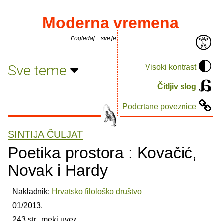
Moderna vremena
Pogledaj... sve je puno knjiga.
Sve teme
Visoki kontrast
Čitljiv slog
Podcrtane poveznice
SINTIJA ČULJAT
Poetika prostora : Kovačić,
Novak i Hardy
Nakladnik:
Hrvatsko filološko društvo
01/2013.
243 str., meki uvez