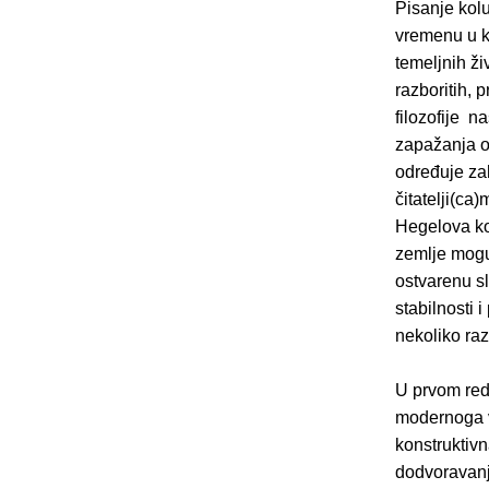
Pisanje kol
vremenu u k
temeljnih ži
razboritih, 
filozofije n
zapažanja o
određuje za
čitatelji(ca
Hegelova ko
zemlje mogu
ostvarenu s
stabilnosti 
nekoliko raz
U prvom red
modernoga vr
konstruktiv
dodvoravanje