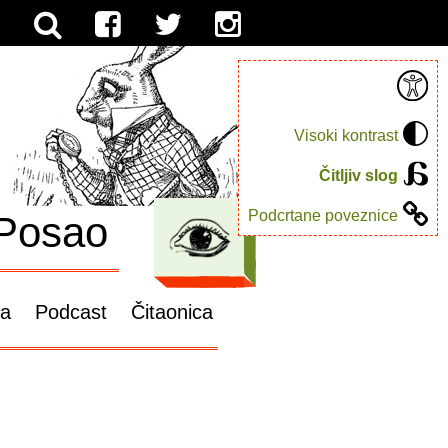
Visoki kontrast
Čitljiv slog
Podcrtane poveznice
Posao
ga
Podcast
Čitaonica