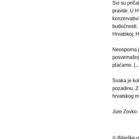
Svi su pričal
pravde. U Hr
konzervativi
budućnosti. 
Hrvatskoj. 
Neosporna je
posvemašnjo
plaćamo. (...
Svaka je kol
pozadinu. Za
hrvatskog m
Jure Zovko
© Bilješke 