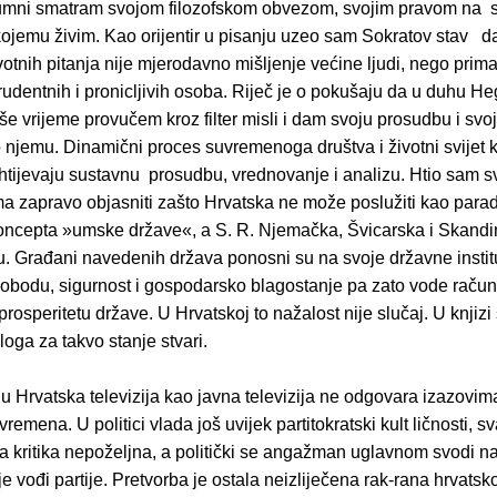
umni smatram svojom filozofskom obvezom, svojim pravom na 
ojemu živim. Kao orijentir u pisanju uzeo sam Sokratov stav 
votnih pitanja nije mjerodavno mišljenje većine ljudi, nego prim
prudentnih i pronicljivih osoba. Riječ je o pokušaju da u duhu H
aše vrijeme provučem kroz filter misli i dam svoju prosudbu i svo
 njemu. Dinamični proces suvremenoga društva i životni svijet k
htijevaju sustavnu prosudbu, vrednovanje i analizu. Htio sam s
)ma zapravo objasniti zašto Hrvatska ne može poslužiti kao par
ncepta »umske države«, a S. R. Njemačka, Švicarska i Skand
. Građani navedenih država ponosni su na svoje državne institu
lobodu, sigurnost i gospodarsko blagostanje pa zato vode raču
i prosperitetu države. U Hrvatskoj to nažalost nije slučaj. U knji
loga za takvo stanje stvari.
u Hrvatska televizija kao javna televizija ne odgovara izazovim
emena. U politici vlada još uvijek partitokratski kult ličnosti, s
na kritika nepoželjna, a politički se angažman uglavnom svodi n
 vođi partije. Pretvorba je ostala neizliječena rak-rana hrvatsk