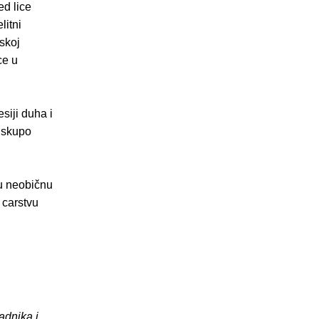
ed lice
litni
iskoj
ce u
siji duha i
i skupo
ku neobičnu
 carstvu
adnika i