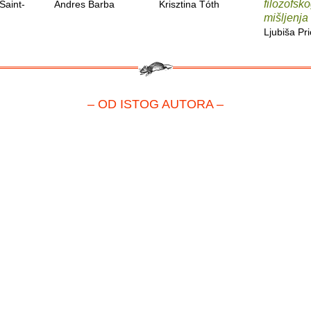
filozofsk
Saint-
Andres Barba
Krisztina Tóth
mišljenja
Ljubiša Pr
– OD ISTOG AUTORA –