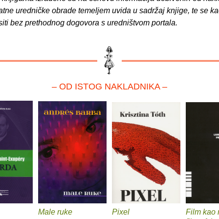
atne uredničke obrade temeljem uvida u sadržaj knjige, te se ka
siti bez prethodnog dogovora s uredništvom portala.
– OD ISTOG NAKLADNIKA –
Male ruke
Pixel
Film kao 