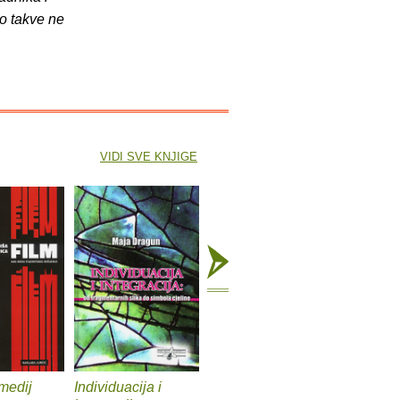
o takve ne
VIDI SVE KNJIGE
medij
Individuacija i
Glineni anđeli
Naše že