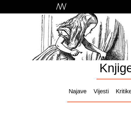
Knjig
Najave
Vijesti
Kritik