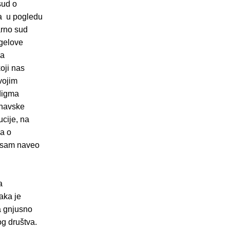
sud o
da u pogledu
arno sud
egelove
ja
oji nas
vojim
adigma
inavske
cije, na
na o
zi sam naveo
a
vaka je
a gnjusno
og društva.