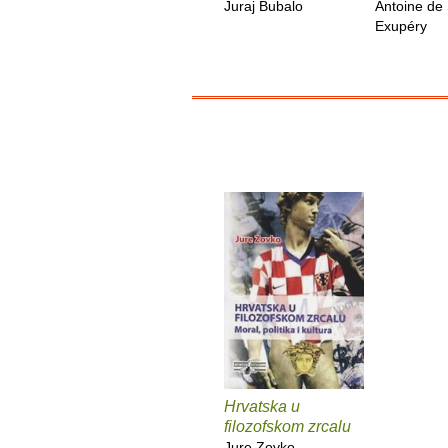
Juraj Bubalo
Antoine de 
Exupéry
Hrvatska u
filozofskom zrcalu
Jure Zovko