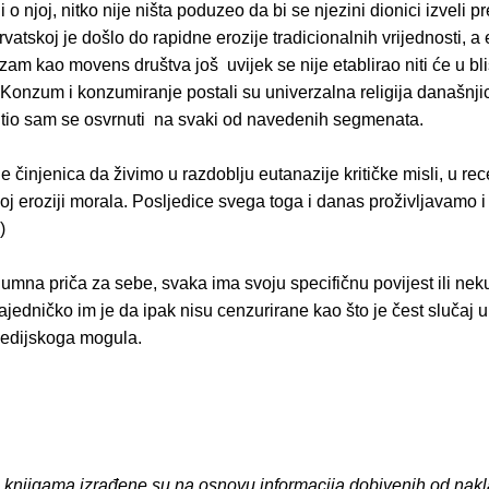
i o njoj, nitko nije ništa poduzeo da bi se njezini dionici izveli pr
vatskoj je došlo do rapidne erozije tradicionalnih vrijednosti, a e
zam kao movens društva još uvijek se nije etablirao niti će u bl
Konzum i konzumiranje postali su univerzalna religija današnji
Htio sam se osvrnuti na svaki od navedenih segmenata.
 činjenica da živimo u razdoblju eutanazije kritičke misli, u rece
j eroziji morala. Posljedice svega toga i danas proživljavamo 
)
umna priča za sebe, svaka ima svoju specifičnu povijest ili ne
jedničko im je da ipak nisu cenzurirane kao što je čest slučaj u
edijskoga mogula.
o knjigama izrađene su na osnovu informacija dobivenih od nakl