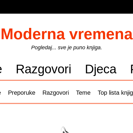
Moderna vremena
Pogledaj... sve je puno knjiga.
e
Razgovori
Djeca
e
Preporuke
Razgovori
Teme
Top lista knji