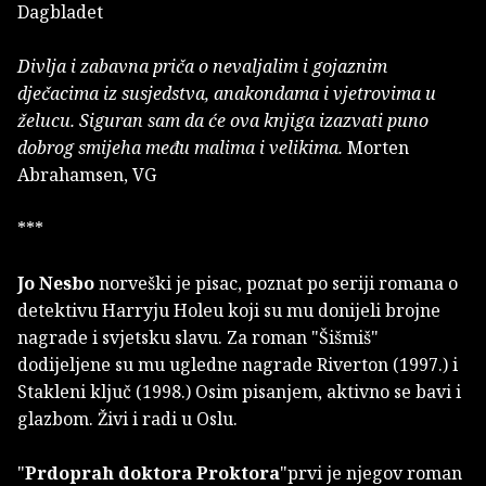
Dagbladet
Divlja i zabavna priča o nevaljalim i gojaznim
dječacima iz susjedstva, anakondama i vjetrovima u
želucu. Siguran sam da će ova knjiga izazvati puno
dobrog smijeha među malima i velikima.
Morten
Abrahamsen, VG
***
Jo Nesbo
norveški je pisac, poznat po seriji romana o
detektivu Harryju Holeu koji su mu donijeli brojne
nagrade i svjetsku slavu. Za roman "Šišmiš"
dodijeljene su mu ugledne nagrade Riverton (1997.) i
Stakleni ključ (1998.) Osim pisanjem, aktivno se bavi i
glazbom. Živi i radi u Oslu.
"
Prdoprah doktora Proktora
"prvi je njegov roman