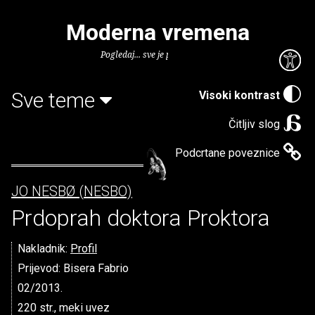
Moderna vremena
Pogledaj... sve je puno knjiga.
Sve teme
Visoki kontrast
Čitljiv slog
Podcrtane poveznice
JO NESBØ (NESBO)
Prdoprah doktora Proktora
Nakladnik:
Profil
Prijevod: Bisera Fabrio
02/2013.
220 str., meki uvez