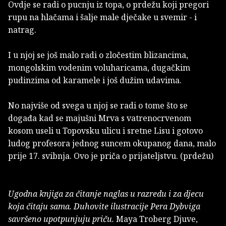
Ovdje se radi o pucnju iz topa, o prdežu koji pregori
rupu na hlačama i šalje male dječake u svemir - i
natrag.
I u njoj se još malo radi o zločestim blizancima,
mongolskim vodenim voluharicama, dugačkim
pudinzima od karamele i još dužim udavima.
No najviše od svega u njoj se radi o tome što se
događa kad se majušni Mrva s vatrenocrvenom
kosom useli u Topovsku ulicu i sretne Lisu i gotovo
ludog profesora jednog suncem okupanog dana, malo
prije 17. svibnja. Ovo je priča o prijateljstvu. (prdežu)
Ugodna knjiga za čitanje naglas u razredu i za djecu
koja čitaju sama. Duhovite ilustracije Pera Dybviga
savršeno upotpunjuju priču.
Maya Troberg Djuve,