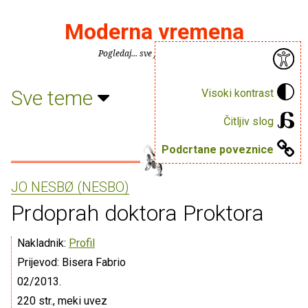
Moderna vremena
Pogledaj... sve je puno knjiga.
Sve teme
Visoki kontrast
Čitljiv slog
Podcrtane poveznice
JO NESBØ (NESBO)
Prdoprah doktora Proktora
Nakladnik:
Profil
Prijevod: Bisera Fabrio
02/2013.
220 str., meki uvez