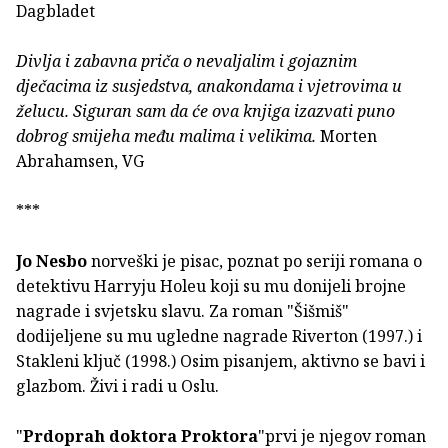
Dagbladet
Divlja i zabavna priča o nevaljalim i gojaznim
dječacima iz susjedstva, anakondama i vjetrovima u
želucu. Siguran sam da će ova knjiga izazvati puno
dobrog smijeha među malima i velikima.
Morten
Abrahamsen, VG
***
Jo Nesbo
norveški je pisac, poznat po seriji romana o
detektivu Harryju Holeu koji su mu donijeli brojne
nagrade i svjetsku slavu. Za roman "Šišmiš"
dodijeljene su mu ugledne nagrade Riverton (1997.) i
Stakleni ključ (1998.) Osim pisanjem, aktivno se bavi i
glazbom. Živi i radi u Oslu.
"
Prdoprah doktora Proktora
"prvi je njegov roman