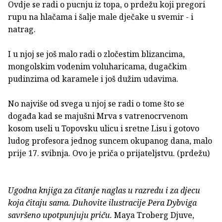
Ovdje se radi o pucnju iz topa, o prdežu koji pregori
rupu na hlačama i šalje male dječake u svemir - i
natrag.
I u njoj se još malo radi o zločestim blizancima,
mongolskim vodenim voluharicama, dugačkim
pudinzima od karamele i još dužim udavima.
No najviše od svega u njoj se radi o tome što se
događa kad se majušni Mrva s vatrenocrvenom
kosom useli u Topovsku ulicu i sretne Lisu i gotovo
ludog profesora jednog suncem okupanog dana, malo
prije 17. svibnja. Ovo je priča o prijateljstvu. (prdežu)
Ugodna knjiga za čitanje naglas u razredu i za djecu
koja čitaju sama. Duhovite ilustracije Pera Dybviga
savršeno upotpunjuju priču.
Maya Troberg Djuve,