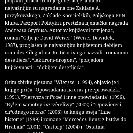
poljskih pisaca srednje generacije, a među
najvažnijim su nagradama one Zaklade A.
Jurzykowskoga, Zaklade Koœcielskih, Poljskoga PEN-
kluba, Paszport Polityki i prestižna njemačka nagrada
Andreasa Gryfiusa. Autorov književni prvijenac,
roman "Gdje je David Weiser" (Weiser Dawidek,
1987), proglašen je najvažnijim književnim debijem
osamdesetih godina. Kritičari su ga nazvali “romanom
desetljeća”, “lektirom-drogom”, “pobjedom
književnosti”, “debijem desetljeća”.
Osim zbirke pjesama "Wiersze" (1994), objavio je i
knjige priča "Opowiadania na czas przeprowadzki"
(1991), "Pierwsza mi³oœć i inne opowiadania" (1996),
"By³em samotny i szczêœliwy" (2002) i "Opowieœci
ch³odnego morza" (2008), te knjigu eseja "Inne
historie" (1999) i romane "Mercedes-Benz: z listów do
Hrabala" (2001), "Castorp" (2004) i "Ostatnia