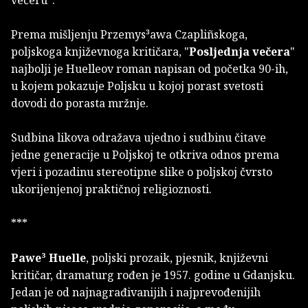
večeru".
Prema mišljenju Przemys³awa Czapliñskoga,
poljskoga književnoga kritičara, "
Posljednja večera
"
najbolji je Huelleov roman napisan od početka 90-ih,
u kojem pokazuje Poljsku u kojoj porast svetosti
dovodi do porasta mržnje.
Sudbina likova odražava ujedno i sudbinu čitave
jedne generacije u Poljskoj te otkriva odnos prema
vjeri i pozadinu stereotipne slike o poljskoj čvrsto
ukorijenjenoj praktičnoj religioznosti.
***
Pawe³ Huelle
, poljski prozaik, pjesnik, književni
kritičar, dramaturg rođen je 1957. godine u Gdanjsku.
Jedan je od najnagrađivanijih i najprevođenijih