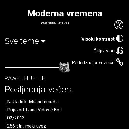
Moderna vremena
Pogledaj... sve je puno knjiga.
Sve teme
Visoki kontrast
Čitljiv slog
Podcrtane poveznice
PAWEL HUELLE
Posljednja večera
Nakladnik:
Meandarmedia
Prijevod: Ivana Vidović Bolt
02/2013.
256 str. , meki uvez