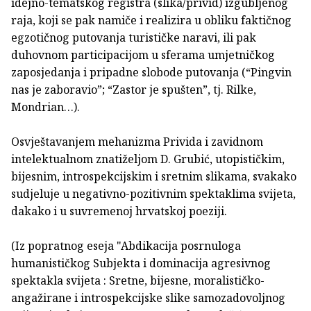
idejno-tematskog registra (slika/privid) izgubljenog
raja, koji se pak namiče i realizira u obliku faktičnog
egzotičnog putovanja turističke naravi, ili pak
duhovnom participacijom u sferama umjetničkog
zaposjedanja i pripadne slobode putovanja (“Pingvin
nas je zaboravio”; “Zastor je spušten”, tj. Rilke,
Mondrian…).
Osvještavanjem mehanizma Privida i zavidnom
intelektualnom znatiželjom D. Grubić, utopističkim,
bijesnim, introspekcijskim i sretnim slikama, svakako
sudjeluje u negativno-pozitivnim spektaklima svijeta,
dakako i u suvremenoj hrvatskoj poeziji.
(Iz popratnog eseja "Abdikacija posrnuloga
humanističkog Subjekta i dominacija agresivnog
spektakla svijeta : Sretne, bijesne, moralističko-
angažirane i introspekcijske slike samozadovoljnog