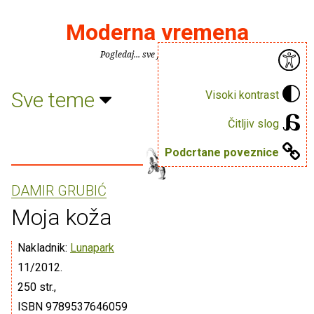
Moderna vremena
Pogledaj... sve je puno knjiga.
Sve teme
Visoki kontrast
Čitljiv slog
Podcrtane poveznice
DAMIR GRUBIĆ
Moja koža
Nakladnik:
Lunapark
11/2012.
250 str.,
ISBN 9789537646059