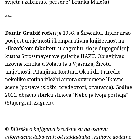
svijeta i zabrinute persone" Branka Maleša)
***
Damir Grubić
rođen je 1956. u Šibeniku, diplomirao
povijest umjetnosti i komparativnu književnost na
Filozofskom fakultetu u Zagrebu.Bio je dugogodišnji
kustos Strossmayerove galerije HAZU. Objavljivao
likovne kritike u Poletu te u Vjesniku, Životu
umjetnosti, Pitanjima, Konturi, Oku i dr. Priredio
nekoliko stotina izložbi autora suvremene likovne
scene (postave izložbi, predgovori, otvaranja). Godine
2011. objavio zbirku stihova "Nebo je tvoja postelja"
(Stajergraf, Zagreb).
© Bilješke o knjigama izrađene su na osnovu
informacija dobivenih od nakladnika i njihove dodatne