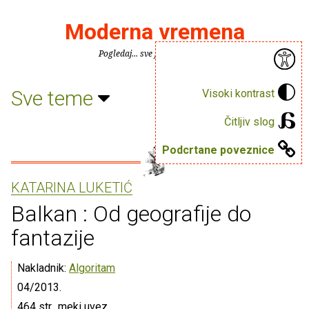
Moderna vremena
Pogledaj... sve je puno knjiga.
Sve teme
Visoki kontrast
Čitljiv slog
Podcrtane poveznice
KATARINA LUKETIĆ
Balkan : Od geografije do
fantazije
Nakladnik:
Algoritam
04/2013.
464 str., meki uvez