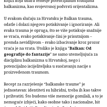
knjizi koja udara temelje potencijalnim studijima
balkanizma, kao svojevrsnoj podvrsti orijentalizma.
U svakom slučaju za Hrvatsku je Balkan trauma,
odatle i dolazi njegovo potiskivanje i ignoriranje. Ali
svaka trauma je opruga, što se više potiskuje snažnije
se vraća, svako potiskivanje čini je prisutnijom –
premda nevidljivom – svako izbacivanje kroz prozor
vraća je na vrata. Utoliko je knjiga "
Balkan: Od
geografije do fantazije
" ne samo utemeljujuća za
disciplinu balkanizma u Hrvatskoj, nego i
potencijalno iscijeliteljska u suočavanju nacije s
proizvedenom traumom.
Recept za razrješenje “balkanske traume” je
jednostavan: identiteti su hibridni, treba ih kao takve
i prihvatiti. Što budemo više memorije gomilali, a to je
nemoguće izbjeći, kako osobne tako i nacionalne, bit