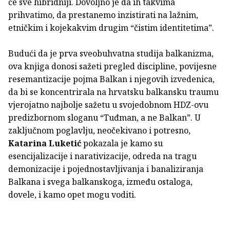
će sve hibridniji. Dovoljno je da ih takvima
prihvatimo, da prestanemo inzistirati na lažnim,
etničkim i kojekakvim drugim “čistim identitetima”.
Budući da je prva sveobuhvatna studija balkanizma,
ova knjiga donosi sažeti pregled discipline, povijesne
resemantizacije pojma Balkan i njegovih izvedenica,
da bi se koncentrirala na hrvatsku balkansku traumu
vjerojatno najbolje sažetu u svojedobnom HDZ-ovu
predizbornom sloganu “Tuđman, a ne Balkan”. U
zaključnom poglavlju, neočekivano i potresno,
Katarina Luketić
pokazala je kamo su
esencijalizacije i narativizacije, odreda na tragu
demonizacije i pojednostavljivanja i banaliziranja
Balkana i svega balkanskoga, između ostaloga,
dovele, i kamo opet mogu voditi.