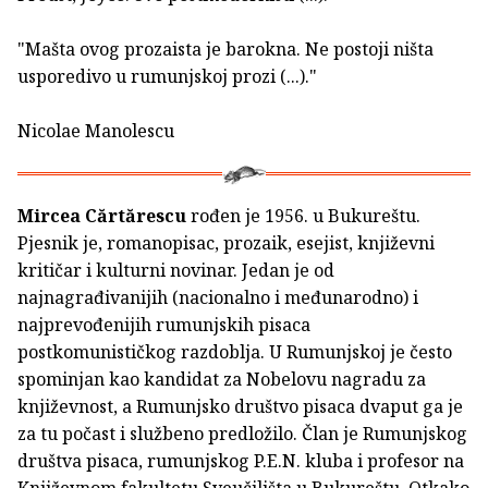
"Mašta ovog prozaista je barokna. Ne postoji ništa
usporedivo u rumunjskoj prozi (...)."
Nicolae Manolescu
Mircea Cărtărescu
rođen je 1956. u Bukureštu.
Pjesnik je, romanopisac, prozaik, esejist, književni
kritičar i kulturni novinar. Jedan je od
najnagrađivanijih (nacionalno i međunarodno) i
najprevođenijih rumunjskih pisaca
postkomunističkog razdoblja. U Rumunjskoj je često
spominjan kao kandidat za Nobelovu nagradu za
književnost, a Rumunjsko društvo pisaca dvaput ga je
za tu počast i službeno predložilo. Član je Rumunjskog
društva pisaca, rumunjskog P.E.N. kluba i profesor na
Književnom fakultetu Sveučilišta u Bukureštu. Otkako