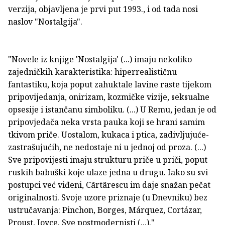
verzija, objavljena je prvi put 1993., i od tada nosi
naslov "Nostalgija".
"Novele iz knjige 'Nostalgija' (...) imaju nekoliko
zajedničkih karakteristika: hiperrealističnu
fantastiku, koja poput zahuktale lavine raste tijekom
pripovijedanja, onirizam, kozmičke vizije, seksualne
opsesije i istančanu simboliku. (...) U Remu, jedan je od
pripovjedača neka vrsta pauka koji se hrani samim
tkivom priče. Uostalom, kukaca i ptica, zadivljujuće-
zastrašujućih, ne nedostaje ni u jednoj od proza. (...)
Sve pripovijesti imaju strukturu priče u priči, poput
ruskih babuški koje ulaze jedna u drugu. Iako su svi
postupci već viđeni, Cãrtãrescu im daje snažan pečat
originalnosti. Svoje uzore priznaje (u Dnevniku) bez
ustručavanja: Pinchon, Borges, Márquez, Cortázar,
Proust, Joyce. Sve postmodernisti (...)."