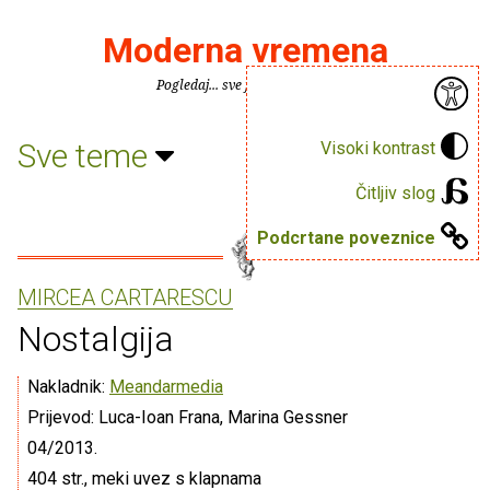
Moderna vremena
Pogledaj... sve je puno knjiga.
Sve teme
Visoki kontrast
Čitljiv slog
Podcrtane poveznice
MIRCEA CARTARESCU
Nostalgija
Nakladnik:
Meandarmedia
Prijevod: Luca-Ioan Frana, Marina Gessner
04/2013.
404 str., meki uvez s klapnama