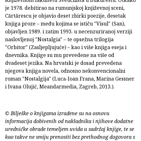
je 1978. debitirao na rumunjskoj književnoj sceni,
Cărtărescu je objavio deset zbirki poezije, desetak
knjiga proze – među kojima se ističu "Visul" (San),
objavljen 1989. i zatim 1993. u necenzuriranoj verziji
naslovljenoj "Nostalgia" – te opsežna trilogija
"Orbitor" (Zasljepljujuće) – kao i više knjiga eseja i
dnevnika. Knjige su mu prevedene na više od
dvadeset jezika. Na hrvatski je dosad prevedena
njegova knjiga novela, odnosno nekonvencionalni
roman "Nostalgija" (Luca-Ioan Frana, Marina Gessner
i Ivana Olujić, Meandarmedia, Zagreb, 2013.).
© Bilješke o knjigama izrađene su na osnovu
informacija dobivenih od nakladnika i njihove dodatne
uredničke obrade temeljem uvida u sadržaj knjige, te se
kao takve ne smiju prenositi bez prethodnog dogovora s