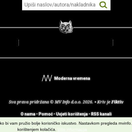
Moderna vremena
Sva prava pridržana © MV Info d.o.o. 2026. • Kriv je
Fiktiv
O nama
•
Pomoć
•
Uvjeti korištenja
•
RSS kanali
kako bi vam pružio bolje korisničko iskustvo. Nastavkom pregleda mvinfo.
korištenjem kolačića.
Više informacija