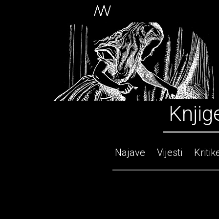
Knjig
Najave
Vijesti
Kritik