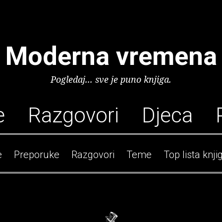
Moderna vremena
Pogledaj... sve je puno knjiga.
e
Razgovori
Djeca
e
Preporuke
Razgovori
Teme
Top lista knji