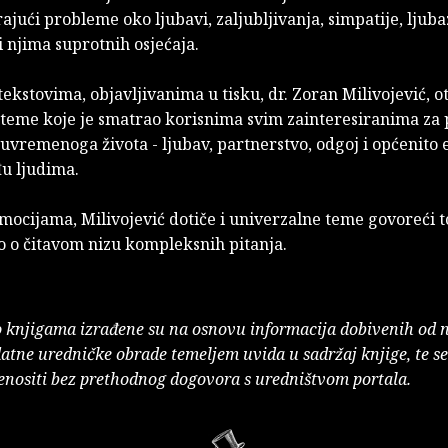
rajući probleme oko ljubavi, zaljubljivanja, simpatije, ljuba
i njima suprotnih osjećaja.
ekstovima, objavljivanima u tisku, dr. Zoran Milivojević, ot
 teme koje je smatrao korisnima svim zainteresiranima za 
uvremenoga života - ljubav, partnerstvo, odgoj i općenito 
u ljudima.
mocijama, Milivojević dotiče i univerzalne teme govoreći t
o o čitavom nizu kompleksnih pitanja.
o knjigama izrađene su na osnovu informacija dobivenih od 
atne uredničke obrade temeljem uvida u sadržaj knjige, te s
enositi bez prethodnog dogovora s uredništvom portala.