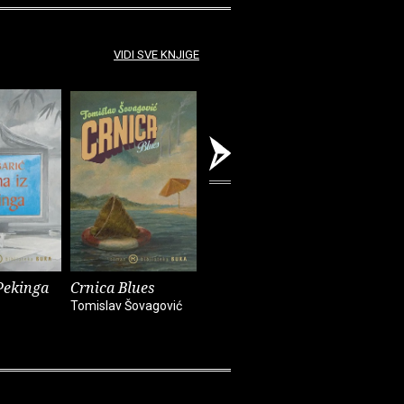
VIDI SVE KNJIGE
Pekinga
Crnica Blues
Futur treći
Monika i
Tomislav Šovagović
Sandra Vlašić
Darko Pern