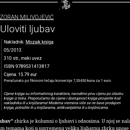
ZORAN MILIVOJEVIĆ
Uloviti ljubav
Nakladnik:
Mozaik knjiga
05/2013.
310 str., meki uvez
ISBN 9789531413817
Cijena: 15.79 eur
Preračunato po fiksnom tečaju konverzije 7,53450 kuna za 1 euro
Cijene knjiga su informativnog karaktera, navodimo prvu cijenu po izlasku
knjige iz tiska. Preporučamo da cijene i dostupnost knjiga provjerite kod
nakladnika ili u knjižarama! Moderna vremena više se ne bave prodajom
knjiga, potražite ih u knjižarama, antikvarijatima ili u knjižnicama.
jubav"
zbirka je kolumni o ljubavi i odnosima. U njoj se nal
im temama koji u suvremenu veliku ljubavnu zbrku unose 