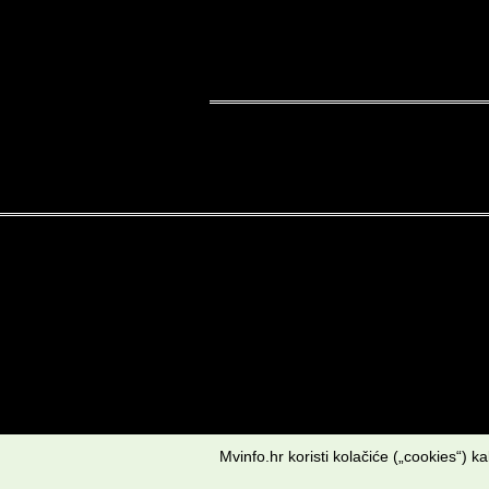
Mvinfo.hr koristi kolačiće („cookies“) 