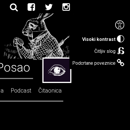
Visoki kontrast
Čitljiv slog
Posao
Podcrtane poveznice
ga
Podcast
Čitaonica