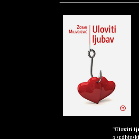
"Uloviti l
o sudbinsk