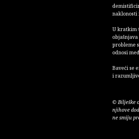
demistifici
naklonosti 
U kratkim t
objašnjava
probleme s
odnosi međ
Baveći se e
i razumljiv
© Bilješke 
njihove dod
ne smiju pr