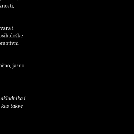
znosti,
vara i
psihološke
emotivni
očno, jasno
nakladnika i
e kao takve