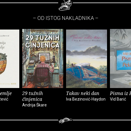
– OD ISTOG NAKLADNIKA –
zemlje
29 tužnih
Takav neki dan
Pisma iz 
činjenica
žević
Iva Bezinović-Haydon
Vid Barić
Andrija Škare