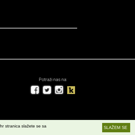
Potraži nas na:
hr stranica slažete se sa
SLAŽEM SE