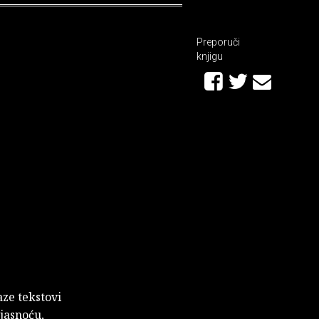
Preporuči
knjigu
aze tekstovi
jasnoću,