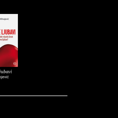
jubavi
ojević