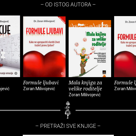
– OD ISTOG AUTORA –
Formule ljubavi
Mala knjiga za
Formule l
velike roditelje
ojević
Zoran Milivojević
Zoran Miliv
Zoran Milivojević
– PRETRAŽI SVE KNJIGE –