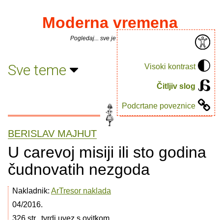
Moderna vremena
Pogledaj... sve je puno knjiga.
Sve teme
Visoki kontrast
Čitljiv slog
Podcrtane poveznice
BERISLAV MAJHUT
U carevoj misiji ili sto godina
čudnovatih nezgoda
Nakladnik:
ArTresor naklada
04/2016.
326 str., tvrdi uvez s ovitkom