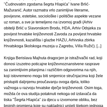
"Čudnovatim zgodama šegrta Hlapića" Ivane Brlić-
Mažuranić. Autor razmatra vrlo zanimljive literarne,
povijesne, estetske, sociološke i političke aspekte vezane
uz roman, a sve je temeljeno na izvornoj građi (Arhiv
obitelji Brlić u Slavonskom Brodu, HDA, Arhiv Odsjeka za
povijest hrvatske književnosti Zavoda za povijest hrvatske
književnosti, kazališta i glazbe HAZU, Arhivska zbirka
Hrvatskoga školskoga muzeja u Zagrebu, Villa Ružić). [...]
Knjiga Berislava Majhuta dragocjen je istraživački rad, koji
donosi izuzetno poticajne književnoznanstvene rasprave
sa zanimljivim pitanjima i različitim odgovorima na njih,
koji istovremeno mogu biti smjernice stručnjacima koji žele
pristupiti daljnjemu proučavanju ovoga djela, toliko
važnoga u razvoju hrvatske dječje književnosti. Osim toga,
možda će ova studija potaknuti nekoga od izdavača da
tiska "Šegrta Hlapića" za djecu u izvornome obliku, bez
brojnih promjena koje su nakladnici unijeli tijekom jednoga