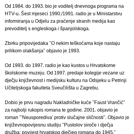
Od 1984. do 1993. bio je voditelj dnevnoga programa na
HTV-u. Šest mjeseci 1990./1991. radio je u Ministarstvu
informiranja u Odjelu za praćenje stranih medija kao
prevoditelj s engleskoga i španjolskoga.
Zbirku pripovijedaka "O nekim teškoćama koje nastaju
prilikom olakšanja" objavio je 1993.
Od 1993. do 1997. radio je kao kustos u Hrvatskome
školskome muzeju. Od 1997. predaje kolegije vezane uz
dječju književnost i medijsku kulturu na Odsjeku u Petrinji
Učiteljskoga fakulteta Sveučilišta u Zagrebu.
Dobio je prvu nagradu Nakladničke kuće "Faust Vrančić"
za najbolji rukopis romana te godine. 2001. objavio je
roman "'Neusporediva' protiv slučajne sličnosti". Objavio je
književnopovijesnu studiju "Pustolov siroče i dječja
družba: povijest hrvatskog dječjeg romana do 1945."