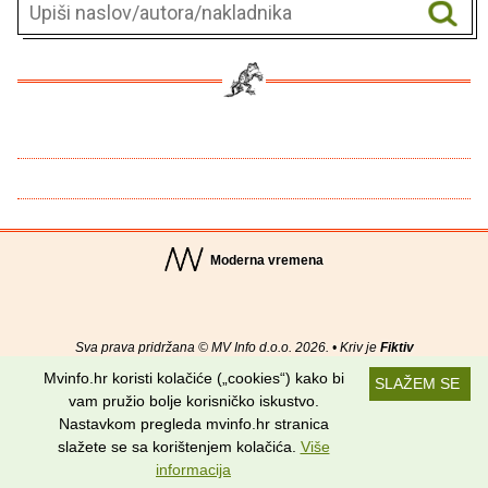
Moderna vremena
Sva prava pridržana © MV Info d.o.o. 2026. • Kriv je
Fiktiv
Mvinfo.hr koristi kolačiće („cookies“) kako bi
SLAŽEM SE
O nama
•
Pomoć
•
Uvjeti korištenja
•
RSS kanali
vam pružio bolje korisničko iskustvo.
Nastavkom pregleda mvinfo.hr stranica
Potraži nas na:
slažete se sa korištenjem kolačića.
Više
informacija