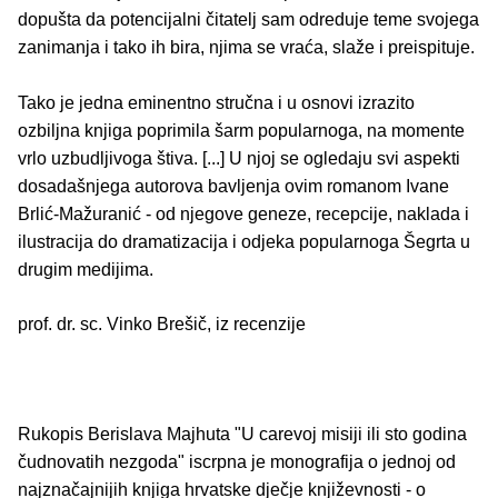
dopušta da potencijalni čitatelj sam odreduje teme svojega
zanimanja i tako ih bira, njima se vraća, slaže i preispituje.
Tako je jedna eminentno stručna i u osnovi izrazito
ozbiljna knjiga poprimila šarm popularnoga, na momente
vrlo uzbudljivoga štiva. [...] U njoj se ogledaju svi aspekti
dosadašnjega autorova bavljenja ovim romanom Ivane
Brlić-Mažuranić - od njegove geneze, recepcije, naklada i
ilustracija do dramatizacija i odjeka popularnoga Šegrta u
drugim medijima.
prof. dr. sc. Vinko Brešič, iz recenzije
Rukopis Berislava Majhuta "U carevoj misiji ili sto godina
čudnovatih nezgoda" iscrpna je monografija o jednoj od
najznačajnijih knjiga hrvatske dječje književnosti - o