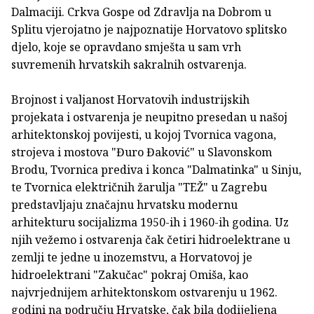
Dalmaciji. Crkva Gospe od Zdravlja na Dobrom u
Splitu vjerojatno je najpoznatije Horvatovo splitsko
djelo, koje se opravdano smješta u sam vrh
suvremenih hrvatskih sakralnih ostvarenja.
Brojnost i valjanost Horvatovih industrijskih
projekata i ostvarenja je neupitno presedan u našoj
arhitektonskoj povijesti, u kojoj Tvornica vagona,
strojeva i mostova "Đuro Đaković" u Slavonskom
Brodu, Tvornica prediva i konca "Dalmatinka" u Sinju,
te Tvornica električnih žarulja "TEŽ" u Zagrebu
predstavljaju značajnu hrvatsku modernu
arhitekturu socijalizma 1950-ih i 1960-ih godina. Uz
njih vežemo i ostvarenja čak četiri hidroelektrane u
zemlji te jedne u inozemstvu, a Horvatovoj je
hidroelektrani "Zakučac" pokraj Omiša, kao
najvrjednijem arhitektonskom ostvarenju u 1962.
godini na području Hrvatske, čak bila dodijeljena