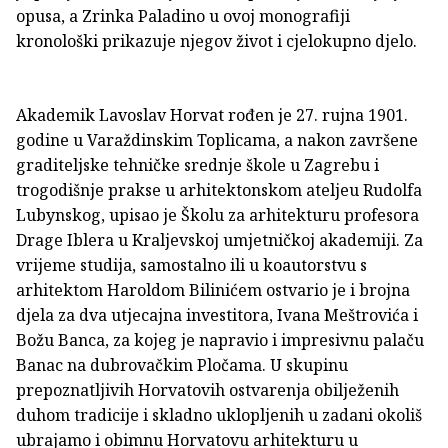
opusa, a Zrinka Paladino u ovoj monografiji
kronološki prikazuje njegov život i cjelokupno djelo.
Akademik Lavoslav Horvat rođen je 27. rujna 1901.
godine u Varaždinskim Toplicama, a nakon završene
graditeljske tehničke srednje škole u Zagrebu i
trogodišnje prakse u arhitektonskom ateljeu Rudolfa
Lubynskog, upisao je Školu za arhitekturu profesora
Drage Iblera u Kraljevskoj umjetničkoj akademiji. Za
vrijeme studija, samostalno ili u koautorstvu s
arhitektom Haroldom Bilinićem ostvario je i brojna
djela za dva utjecajna investitora, Ivana Meštrovića i
Božu Banca, za kojeg je napravio i impresivnu palaču
Banac na dubrovačkim Pločama. U skupinu
prepoznatljivih Horvatovih ostvarenja obilježenih
duhom tradicije i skladno uklopljenih u zadani okoliš
ubrajamo i obimnu Horvatovu arhitekturu u