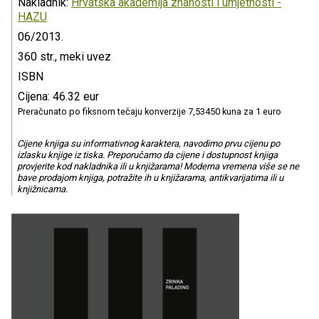
Nakladnik:
Hrvatska akademija znanosti i umjetnosti -
HAZU
06/2013.
360 str., meki uvez
ISBN
Cijena: 46.32 eur
Preračunato po fiksnom tečaju konverzije 7,53450 kuna za 1 euro
Cijene knjiga su informativnog karaktera, navodimo prvu cijenu po
izlasku knjige iz tiska. Preporučamo da cijene i dostupnost knjiga
provjerite kod nakladnika ili u knjižarama! Moderna vremena više se ne
bave prodajom knjiga, potražite ih u knjižarama, antikvarijatima ili u
knjižnicama.