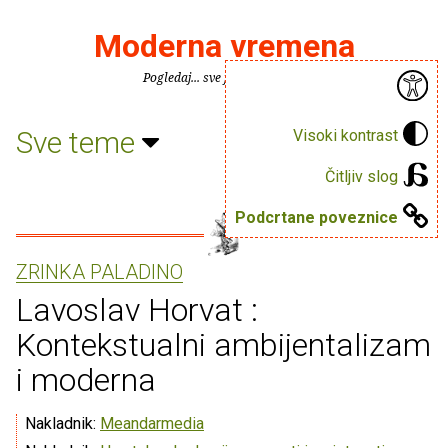
Moderna vremena
Pogledaj... sve je puno knjiga.
Sve teme
Visoki kontrast
Čitljiv slog
Podcrtane poveznice
ZRINKA PALADINO
Lavoslav Horvat :
Kontekstualni ambijentalizam
i moderna
Nakladnik:
Meandarmedia