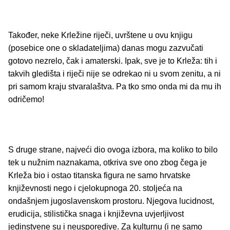
Također, neke Krležine riječi, uvrštene u ovu knjigu
(posebice one o skladateljima) danas mogu zazvučati
gotovo nezrelo, čak i amaterski. Ipak, sve je to Krleža: tih i
takvih gledišta i riječi nije se odrekao ni u svom zenitu, a ni
pri samom kraju stvaralaštva. Pa tko smo onda mi da mu ih
odričemo!
S druge strane, najveći dio ovoga izbora, ma koliko to bilo
tek u nužnim naznakama, otkriva sve ono zbog čega je
Krleža bio i ostao titanska figura ne samo hrvatske
književnosti nego i cjelokupnoga 20. stoljeća na
ondašnjem jugoslavenskom prostoru. Njegova lucidnost,
erudicija, stilistička snaga i književna uvjerljivost
jedinstvene su i neusporedive. Za kulturnu (i ne samo