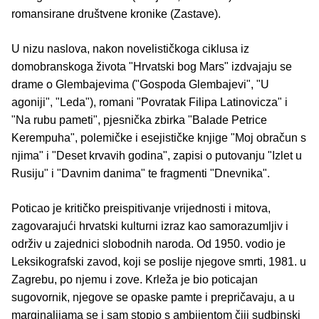
romansirane društvene kronike (Zastave).
U nizu naslova, nakon novelističkoga ciklusa iz
domobranskoga života "Hrvatski bog Mars" izdvajaju se
drame o Glembajevima ("Gospoda Glembajevi", "U
agoniji", "Leda"), romani "Povratak Filipa Latinovicza" i
"Na rubu pameti", pjesnička zbirka "Balade Petrice
Kerempuha", polemičke i esejističke knjige "Moj obračun s
njima" i "Deset krvavih godina", zapisi o putovanju "Izlet u
Rusiju" i "Davnim danima" te fragmenti "Dnevnika".
Poticao je kritičko preispitivanje vrijednosti i mitova,
zagovarajući hrvatski kulturni izraz kao samorazumljiv i
održiv u zajednici slobodnih naroda. Od 1950. vodio je
Leksikografski zavod, koji se poslije njegove smrti, 1981. u
Zagrebu, po njemu i zove. Krleža je bio poticajan
sugovornik, njegove se opaske pamte i prepričavaju, a u
marginalijama se i sam stopio s ambijentom čiji sudbinski