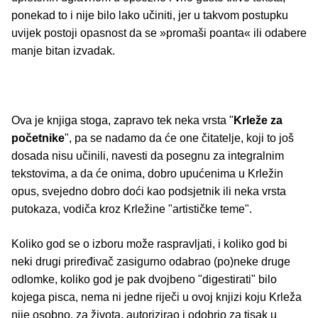
ponekad to i nije bilo lako učiniti, jer u takvom postupku
uvijek postoji opasnost da se »promaši poanta« ili odabere
manje bitan izvadak.
Ova je knjiga stoga, zapravo tek neka vrsta "
Krleže za
početnike
", pa se nadamo da će one čitatelje, koji to još
dosada nisu učinili, navesti da posegnu za integralnim
tekstovima, a da će onima, dobro upućenima u Krležin
opus, svejedno dobro doći kao podsjetnik ili neka vrsta
putokaza, vodiča kroz Krležine "artističke teme".
Koliko god se o izboru može raspravljati, i koliko god bi
neki drugi priređivač zasigurno odabrao (po)neke druge
odlomke, koliko god je pak dvojbeno "digestirati" bilo
kojega pisca, nema ni jedne riječi u ovoj knjizi koju Krleža
nije osobno, za života, autorizirao i odobrio za tisak u