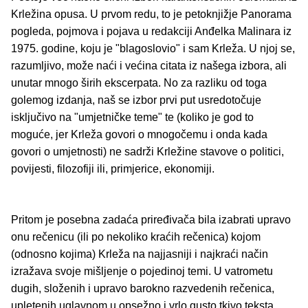
Krležina opusa. U prvom redu, to je petoknjižje Panorama
pogleda, pojmova i pojava u redakciji Anđelka Malinara iz
1975. godine, koju je "blagoslovio" i sam Krleža. U njoj se,
razumljivo, može naći i većina citata iz našega izbora, ali
unutar mnogo širih ekscerpata. No za razliku od toga
golemog izdanja, naš se izbor prvi put usredotočuje
isključivo na "umjetničke teme" te (koliko je god to
moguće, jer Krleža govori o mnogočemu i onda kada
govori o umjetnosti) ne sadrži Krležine stavove o politici,
povijesti, filozofiji ili, primjerice, ekonomiji.
Pritom je posebna zadaća priređivača bila izabrati upravo
onu rečenicu (ili po nekoliko kraćih rečenica) kojom
(odnosno kojima) Krleža na najjasniji i najkraći način
izražava svoje mišljenje o pojedinoj temi. U vatrometu
dugih, složenih i upravo barokno razvedenih rečenica,
upletenih uglavnom u opsežno i vrlo gusto tkivo teksta,