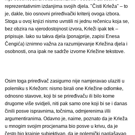
reprezentativnim izdanjima svojih djela. "Čisti Krleža" – to
je, dakle, bio osnovni priređivački kriterij ovoga izbora.
Stoga u ovoj knjizi nismo uvrstili ni jednu rečenicu koja se,
bez obzira na vjerodostojnost izvora, Krleži ipak tek –
pripisuje. Iako su takva djela (ponajprije, zapisi Enesa
Čengića) iznimno važna za razumijevanje Krležina djela i
osobnosti, ona ipak ne sadrže izvorne Krležine tekstove.
Osim toga priređivač zasigurno nije namjeravao ulaziti u
polemiku s Krležom: nismo birali one Krležine odlomke,
odnosno stavove, koji bi se priređivaču ili bilo kome
drugome više svidjeli, niti pak samo one koji bi se i danas
činili posve ispravnima, točnima, odmjerenima i/ili
argumentiranima. Odavno je, naime, poznato da je Krleža
u mnogim svojim procjenama bio posve u krivu, da je
često bio krajnje subjektivan, da je polemički naglašavao