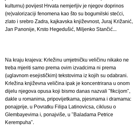
kulturnu) povijest Hrvata nemjerljiv je njegov doprinos
(re)valorizaciji fenomena kao što su bogumilski stećci,
zlato i srebro Zadra, kajkavska književnost, Juraj Križanić,
Jan Panonije, Krsto Hegedušić, Miljenko Stančić...
Na kraju krajeva: Krležinu umjetničku veličinu nikako ne
treba mjeriti samo prema ovim izvadcima ni prema
(uglavnom esejističkim) tekstovima iz kojih su odabrani.
Krležina književna veličina ipak je koncentrirana u onom
dijelu njegova opusa koji bismo danas nazvali "fikcijom",
dakle u romanima, pripovijetkama, pjesmama i dramama:
ponajprije, u Povratku Filipa Latinovicsa, ciklusu o
Glembayevima i, ponajviše, u "Baladama Petrice
Kerempuha".