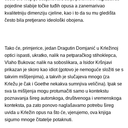
pojedine slabije točke tuđih opusa a zanemarivao
kvalitetniju dimenziju cjeline, kao i to da su mu gledišta
često bila pretjerano ideološki obojena.
Tako će, primjerice, jedan Dragutin Domjanić u Krležinoj
optici ispasti, ukratko, nalik na petparačkog stihoklepca,
Vlaho Bukovac nalik na soboslikara, a Isidor Kršnjavi
prikazan je skoro kao idiot (gotovo je nemoguće složiti se s
takvim mišljenjima), a takvih je slučajeva mnogo (za
Krležu je čak i Goethe nekakva sumnjiva veličina). Ipak se
sva ta mišljenja mogu protumačiti samo u kontekstu
poznavanja šireg autorskoga, društvenoga i vremenskoga
konteksta, pa zato ponovo naglašavamo potrebu šireg
uvida u Krležin opus na što će, vjerujemo, ova knjiga
sigurno mnoge čitatelje potaknuti.