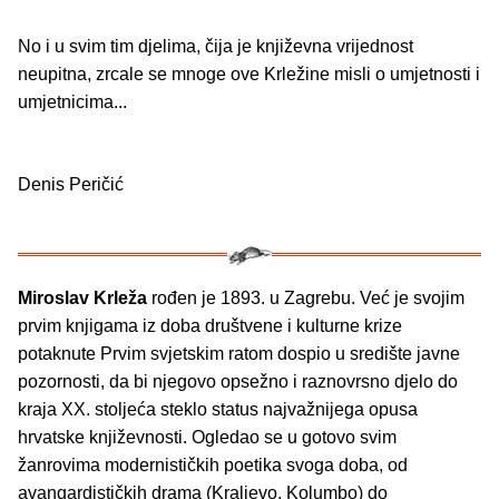
No i u svim tim djelima, čija je književna vrijednost
neupitna, zrcale se mnoge ove Krležine misli o umjetnosti i
umjetnicima...
Denis Peričić
Miroslav Krleža
rođen je 1893. u Zagrebu. Već je svojim
prvim knjigama iz doba društvene i kulturne krize
potaknute Prvim svjetskim ratom dospio u središte javne
pozornosti, da bi njegovo opsežno i raznovrsno djelo do
kraja XX. stoljeća steklo status najvažnijega opusa
hrvatske književnosti. Ogledao se u gotovo svim
žanrovima modernističkih poetika svoga doba, od
avangardističkih drama (Kraljevo, Kolumbo) do