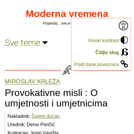
Moderna vremena
Pogledaj... sve je puno knjiga.
Sve teme
Visoki kontrast
Čitljiv slog
Podcrtane poveznice
MIROSLAV KRLEŽA
Provokativne misli : O
umjetnosti i umjetnicima
Nakladnik:
Šareni dućan
Urednik: Denis Peričić
Ilustracije: Josip Vaništa